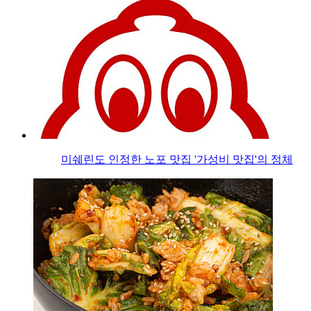
미쉐린도 인정한 노포 맛집 '가성비 맛집'의 정체