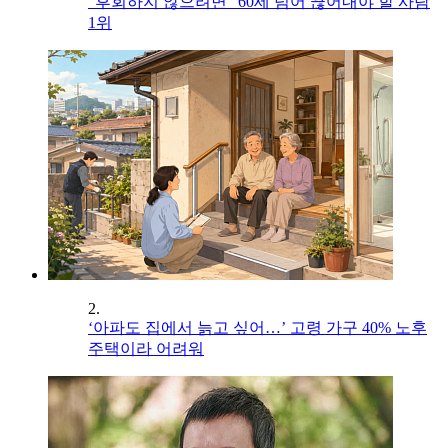
"후회하지 않으려면" 60세 넘어 끊어내야 할 사람
1위
2.
‘아파도 집에서 늙고 싶어…’ 고령 가구 40% 노후
주택이라 어려워