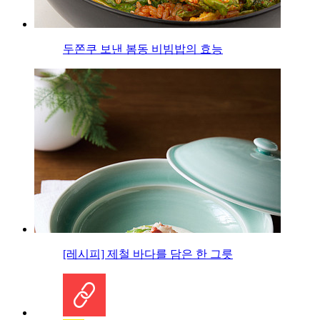
두쫀쿠 보낸 봄동 비빔밥의 효능
[레시피] 제철 바다를 담은 한 그릇