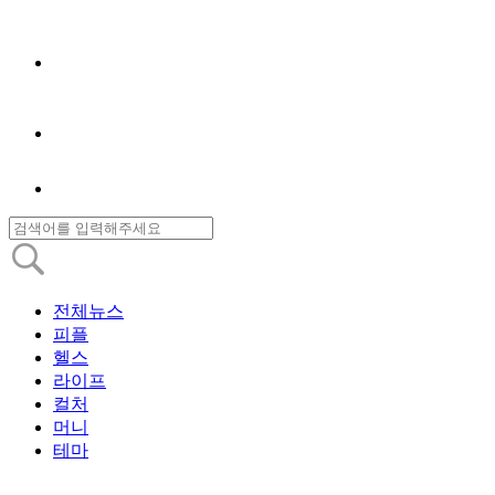
전체뉴스
피플
헬스
라이프
컬처
머니
테마