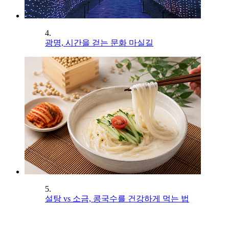
4.
광명, 시간을 걷는 문화 마실길
5.
설탕 vs 소금, 콩국수를 건강하게 먹는 법