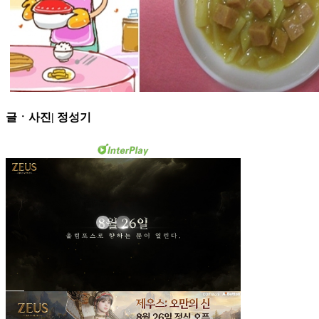
글ㆍ사진| 정성기