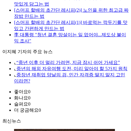
맛있게 담그는 법
[스머프 할배의 초간단 레시피(2)] 노인을 위한 최고급 짜
장밥 만드는 법
[스머프 할배의 초간단 레시피(1)] 바로먹는 깍두기를 맛
있고 간편하게 만드는 법
李 대통령 "청년 결혼 망설이는 일 없어야...제도상 불이
익 조사"
이지혜 기자의 주요 뉴스
⌞
“중년 이후 더 멀리 가려면, 지금 잠시 쉬어 가세요”
⌞
중년의 해외 자유여행 도전, 미리 알아야 할 5가지 원칙
⌞
중장년 재취업 양날의 검, 민간 자격증 딸지 말지 고민
이라면?
좋아요
0
화나요
0
슬퍼요
0
더 궁금해요
0
최신뉴스