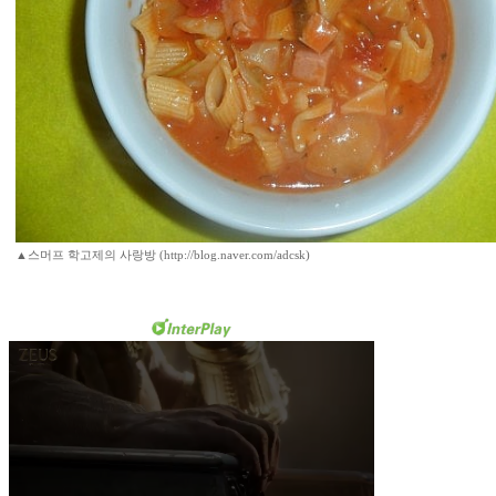
▲스머프 학고제의 사랑방 (http://blog.naver.com/adcsk)