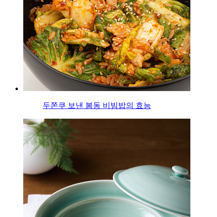
두쫀쿠 보낸 봄동 비빔밥의 효능