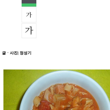
글ㆍ사진| 정성기