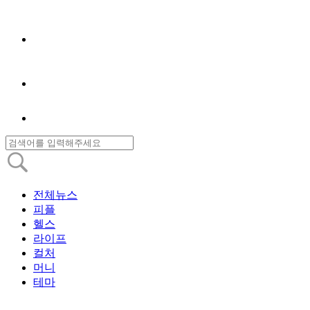
전체뉴스
피플
헬스
라이프
컬처
머니
테마