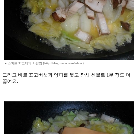
▲스머프 학고제의 사랑방 (http://blog.naver.com/adcsk)
그리고 바로 표고버섯과 양파를 붓고 잠시 센불로 1분 정도 더
끓여요.