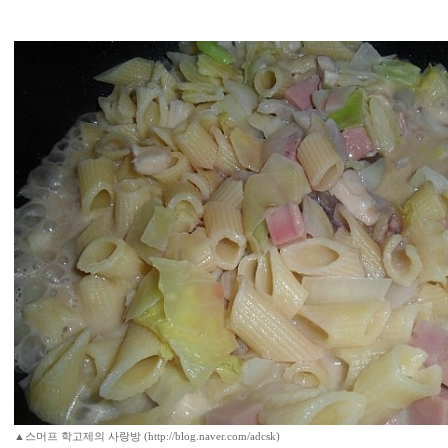
▲스머프 학고제의 사랑방 (http://blog.naver.com/adcsk)