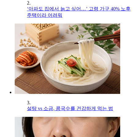
2.
‘아파도 집에서 늙고 싶어…’ 고령 가구 40% 노후
주택이라 어려워
3.
설탕 vs 소금, 콩국수를 건강하게 먹는 법