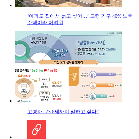
‘아파도 집에서 늙고 싶어…’ 고령 가구 40% 노후
주택이라 어려워
고령자 “73.6세까지 일하고 싶다”