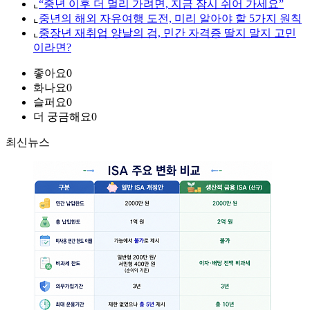
⌞
“중년 이후 더 멀리 가려면, 지금 잠시 쉬어 가세요”
⌞
중년의 해외 자유여행 도전, 미리 알아야 할 5가지 원칙
⌞
중장년 재취업 양날의 검, 민간 자격증 딸지 말지 고민
이라면?
좋아요
0
화나요
0
슬퍼요
0
더 궁금해요
0
최신뉴스