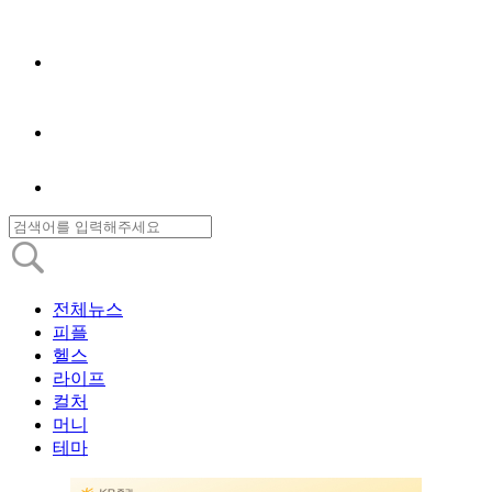
전체뉴스
피플
헬스
라이프
컬처
머니
테마