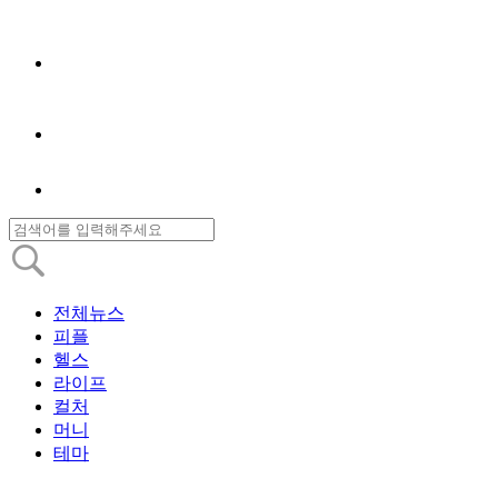
전체뉴스
피플
헬스
라이프
컬처
머니
테마