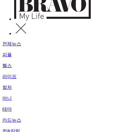
전체뉴스
피플
헬스
라이프
컬처
머니
테마
카드뉴스
컷&칼럼