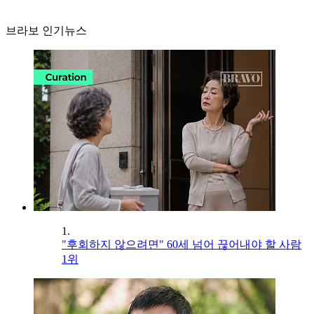
브라보 인기뉴스
1.
"후회하지 않으려면" 60세 넘어 끊어내야 할 사람
1위