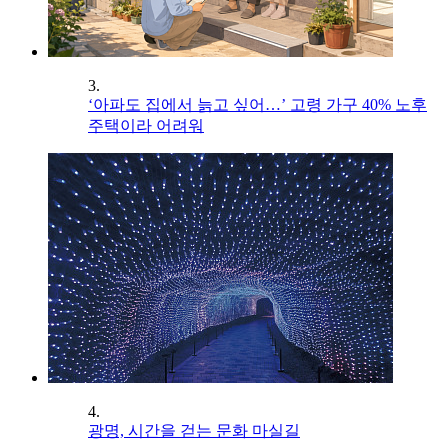
3.
‘아파도 집에서 늙고 싶어…’ 고령 가구 40% 노후
주택이라 어려워
4.
광명, 시간을 걷는 문화 마실길