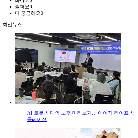
화나요
0
슬퍼요
0
더 궁금해요
0
최신뉴스
AI·로봇 시대의 노후 미리보기… 에이징 라이프 시
뮬레이션