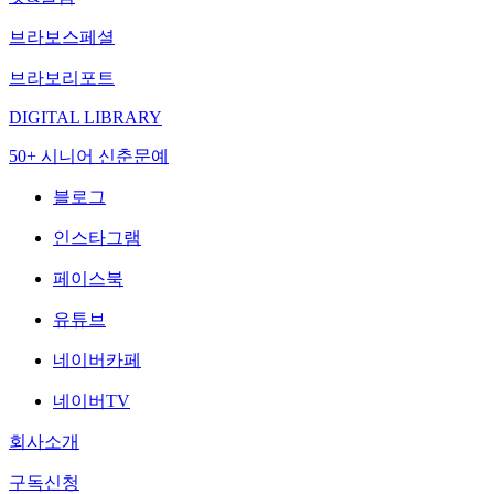
브라보스페셜
브라보리포트
DIGITAL LIBRARY
50+ 시니어 신춘문예
블로그
인스타그램
페이스북
유튜브
네이버카페
네이버TV
회사소개
구독신청