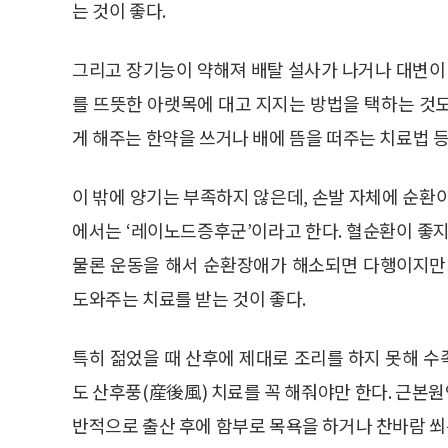
는 것이 좋다.
그리고 장기능이 약해져 배탈 설사가 나거나 대변이 
를 뜨뜻한 아랫목에 대고 지지는 방법을 택하는 것
게 해주는 한약을 쓰거나 배에 뜸을 떠주는 치료법 
이 밖에 양기는 부족하지 않은데, 손발 자체에 순환
에서는 ‘레이노드증후군’이라고 한다. 혈순환이 좋지
물론 운동을 해서 순환장애가 해소되면 다행이지만
도와주는 치료를 받는 것이 좋다.
특히 젊었을 때 산후에 제대로 조리를 하지 못해 
도 산후풍(産後風) 치료를 꼭 해줘야만 한다. 근본
반적으로 출산 후에 함부로 목욕을 하거나 찬바람 쐬