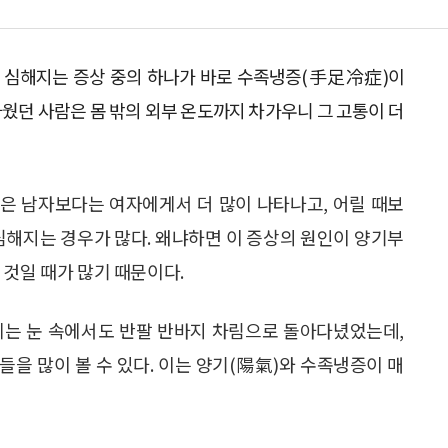
 심해지는 증상 중의 하나가 바로 수족냉증(手足冷症)이
가웠던 사람은 몸 밖의 외부 온도까지 차가우니 그 고통이 더
은 남자보다는 여자에게서 더 많이 나타나고, 어릴 때보
심해지는 경우가 많다. 왜냐하면 이 증상의 원인이 양기부
 것일 때가 많기 때문이다.
에는 눈 속에서도 반팔 반바지 차림으로 돌아다녔었는데,
을 많이 볼 수 있다. 이는 양기(陽氣)와 수족냉증이 매