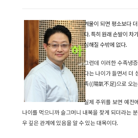
겨울이 되면 평소보다 더
다. 특히 원래 손발이 차
심해질 수밖에 없다.
그런데 이러한 수족냉증
다는 나이가 들면서 더 
족((陽氣不足)으로 오는
실제 주위를 보면 예전
나이를 먹으니까 슬그머니 내복을 찾게 되더라는 분들
우 깊은 관계에 있음을 알 수 있는 대목이다.