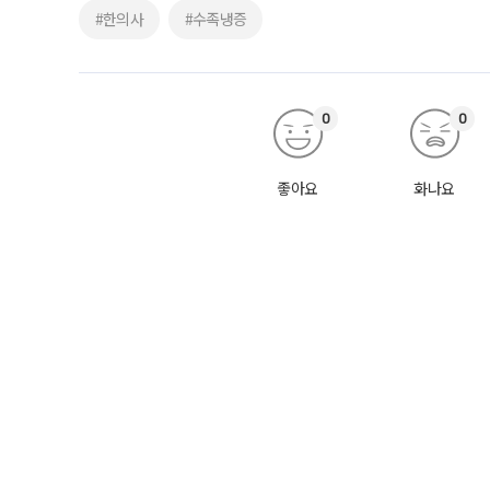
#한의사
#수족냉증
0
0
좋아요
화나요