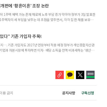
령된 이후에도 폭염이 전국적으로 확대되고 장기화한 데 따른 것이다. 기존에
제개편에 ‘황혼이혼’ 조장 논란
뒤 1주택 혜택 가능 존재 해로에 노후 부담 증가 막아야 정부가 3일 발표한
주택자의 세 부담을 낮추는 데 초점을 맞추면서, 각각 집 한 채를 보유한
것보다 이혼이 경제적으로 유리해질 수 있다는 분석이 나온다. 종합부동산
1주택 공제와 세액공제 적용 여부는 부부를 하나의 세대로 묶어 판단한다. 부
 세대가 두 채를 가진 것으로 보지만, 실제 이혼해 주거와 생계를 분
수 있다” 기존 가입자 주목!
폐지…. 기존 가입자도 2027년 연장부터 적용 예정 정부가 개인종합자산관
내 기업과 자본시장에 투자하면 이자· 배당 소득을 전액 비과세하는 ‘생산적
소득 이하 청년에게는 납입액의 10%를 소득공제 해주는 방안도 추진한다. 다만
 주목해야 한다. 그동안 사용하지 않고 쌓아둔 ISA 납입한도가 사라질 수 있
개편안이 국회 통과 후 그대로 시행된다면 법 시행 전 본
 이용 금지
공지사항
구독신청