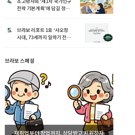
4.
초고령사회 ‘제1차 국가인구
전략 기본계획’에 담길 정책
은
5.
브라보 리포트 1호 ‘사오정
시대, 73세까지 일하기 전략’
발간
브라보 스페셜
재취업부터 창업까지, 상담받고 지원하자