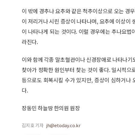
이 밖에 경추나 요추와 같은 척추이상으로 오는 경우
이 저리거나 시린 증상이 나타나며, 요추에 이상이 
이 나타나게 되는 것이다. 이럴 경우에는 추나요법
라진다.
이와 함께 각종 말초혈관이나 신경장애로 나타나기도
찾아가 정확한 원인부터 찾는 것이 좋다. 일시적으
등으로도 회복시킬 수가 있지만, 증상이 심하거나
다.
장동민 하늘땅 한의원 원장
김지호 기자
jh@etoday.co.kr