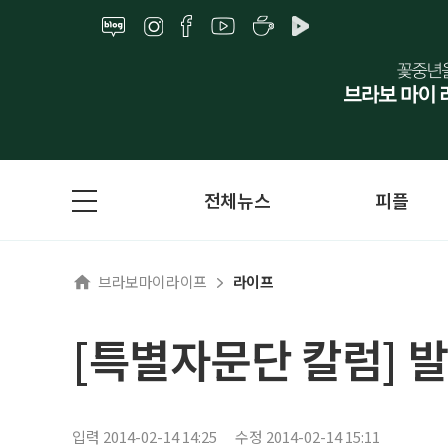
전체뉴스
피플
브라보마이라이프
라이프
[특별자문단 칼럼] 
입력 2014-02-14 14:25
수정 2014-02-14 15:11