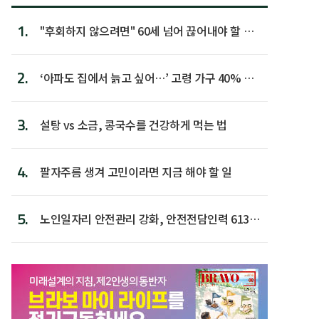
1.
"후회하지 않으려면" 60세 넘어 끊어내야 할 사
람 1위
2.
‘아파도 집에서 늙고 싶어…’ 고령 가구 40% 노
후 주택이라 어...
3.
설탕 vs 소금, 콩국수를 건강하게 먹는 법
4.
팔자주름 생겨 고민이라면 지금 해야 할 일
5.
노인일자리 안전관리 강화, 안전전담인력 613명
첫 배치