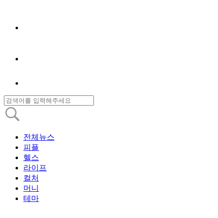
전체뉴스
피플
헬스
라이프
컬처
머니
테마