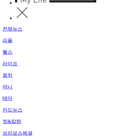
전체뉴스
피플
헬스
라이프
컬처
머니
테마
카드뉴스
컷&칼럼
브라보스페셜