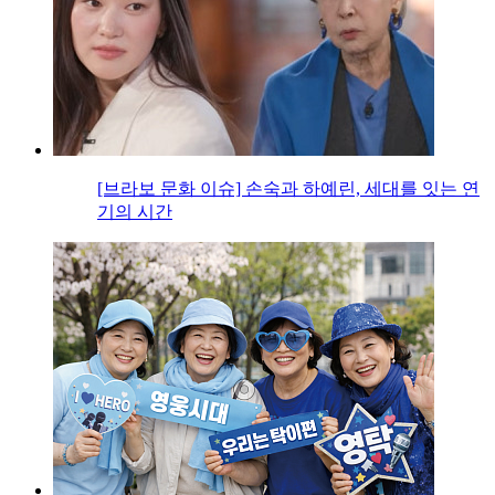
[브라보 문화 이슈] 손숙과 하예린, 세대를 잇는 연
기의 시간