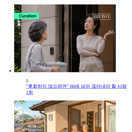
1.
"후회하지 않으려면" 60세 넘어 끊어내야 할 사람
1위