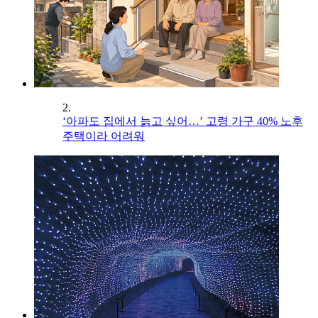
2.
‘아파도 집에서 늙고 싶어…’ 고령 가구 40% 노후
주택이라 어려워