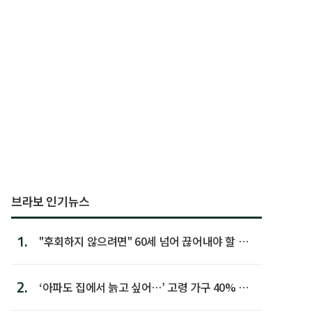
브라보 인기뉴스
1.
"후회하지 않으려면" 60세 넘어 끊어내야 할 사
람 1위
2.
‘아파도 집에서 늙고 싶어…’ 고령 가구 40% 노
후 주택이라 어...