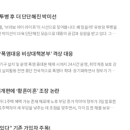
득을 함께 원한다면 보건복지부 노인일자리사업이 출발점이 될 수 있다.
 활용하는 것만으로도 새로운 일을 시작하는 문턱이 훨씬 낮아진다. 취업
 국민취업지원제도 구직활동이 쉽지 않은 사람을 위한 제도다. 개인별 취
 투병 후 더 단단해진 박미선
, ‘브라보 마이 라이프’의 시선으로 짚어봅니다. 왜 떴을까? 유방암 투병을
 박미선이 더욱 단단해진 모습으로 대중의 공감과 응원을 받고 있다. 그러
널에 출연한 그는 방송 활동을 그만하라는 악성 댓글을 받았다고 고백해 눈
삶을 이어가고 있는 박미선은 왜 이전보다 더 큰 관심과 사랑을 받고 있을
 소식 박미선은 재치 있는 말솜씨와 공감 능력으로
‘폭염대응 비상대책본부’ 격상 대응
구 설치 및 운영 폭염 중대본 해제 시까지 24시간 운영, 취약계층 보호 강
리 실외활동 전면 중단 전국적으로 폭염이 확대·장기화하면서 정부가 기존
’로 격상했다. 7일 보건복지부에 따르면 정은경 장관 주재로 폭염 대응
본부를 구성·운영하기로 했다. 이번 조치는 지난 2일 폭염 중앙재난안전대
령된 이후에도 폭염이 전국적으로 확대되고 장기화한 데 따른 것이다. 기존에
제개편에 ‘황혼이혼’ 조장 논란
뒤 1주택 혜택 가능 존재 해로에 노후 부담 증가 막아야 정부가 3일 발표한
주택자의 세 부담을 낮추는 데 초점을 맞추면서, 각각 집 한 채를 보유한
것보다 이혼이 경제적으로 유리해질 수 있다는 분석이 나온다. 종합부동산
1주택 공제와 세액공제 적용 여부는 부부를 하나의 세대로 묶어 판단한다. 부
 세대가 두 채를 가진 것으로 보지만, 실제 이혼해 주거와 생계를 분
수 있다” 기존 가입자 주목!