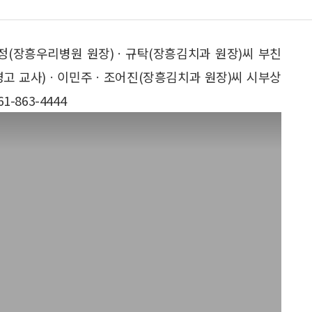
정(장흥우리병원 원장)ㆍ규탁(장흥김치과 원장)씨 부친
지명고 교사)ㆍ이민주ㆍ조어진(장흥김치과 원장)씨 시부상
-863-4444