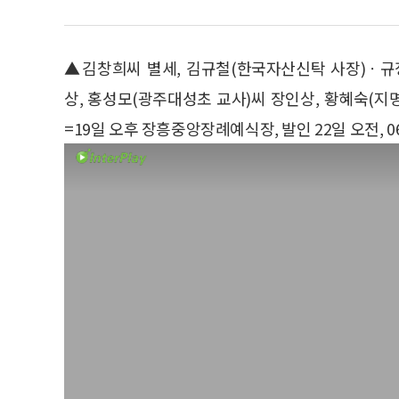
▲김창희씨 별세, 김규철(한국자산신탁 사장)ㆍ규
상, 홍성모(광주대성초 교사)씨 장인상, 황혜숙(
=19일 오후 장흥중앙장례예식장, 발인 22일 오전, 061