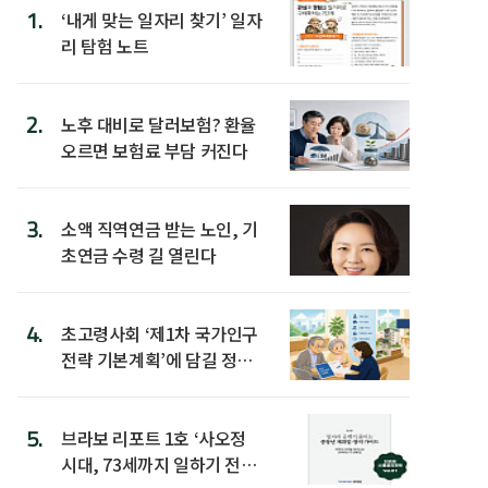
1.
‘내게 맞는 일자리 찾기’ 일자
리 탐험 노트
2.
노후 대비로 달러보험? 환율
오르면 보험료 부담 커진다
3.
소액 직역연금 받는 노인, 기
초연금 수령 길 열린다
4.
초고령사회 ‘제1차 국가인구
전략 기본계획’에 담길 정책
은
5.
브라보 리포트 1호 ‘사오정
시대, 73세까지 일하기 전략’