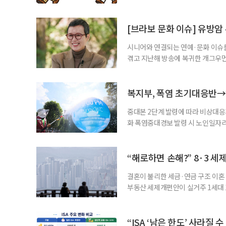
여성새로일하기센터, 사회참여와 소
자신의 상황에 맞는 지원기관을 알고
준비부터 구직 수당까지 고용노동부
[브라보 문화 이슈] 유방암
업 지원 계획을 세
시니어와 연결되는 연예·문화 이슈를
겪고 지난해 방송에 복귀한 개그우먼
나 최근 개그맨 김영철의 유튜브 채
길을 끌었다. 투병 이후에도 자신의 
까. 오랜 방송 생활 뒤 전해진 투병
복지부, 폭염 초기대응반→
중대본 2단계 발령에 따라 비상대응기
화 폭염중대경보 발령 시 노인일자
초기대응반을 ‘폭염대응 비상대책본부
긴급회의를 열고 폭염대응 비상대책
책본부(중대본) 2단계(심각)가 발
“해로하면 손해?” 8·3 세
운영
결혼이 불리한 세금·연금 구조 이혼 
부동산 세제개편안이 실거주 1세대 1
고령 부부에게는 혼인을 유지하는 
세는 개인별로 부과하지만, 1세대 
부가 각자 집 한 채씩을 보유하면 한
“ISA ‘남은 한도’ 사라질 