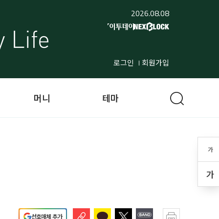
2026.08.08
로그인
회원가입
머니
테마
가
가
선호매체 추가