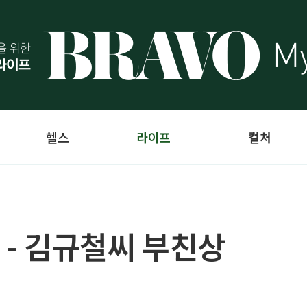
헬스
라이프
컬처
 - 김규철씨 부친상