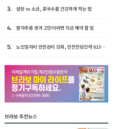
3.
설탕 vs 소금, 콩국수를 건강하게 먹는 법
4.
팔자주름 생겨 고민이라면 지금 해야 할 일
5.
노인일자리 안전관리 강화, 안전전담인력 613명
첫 배치
브라보 추천뉴스