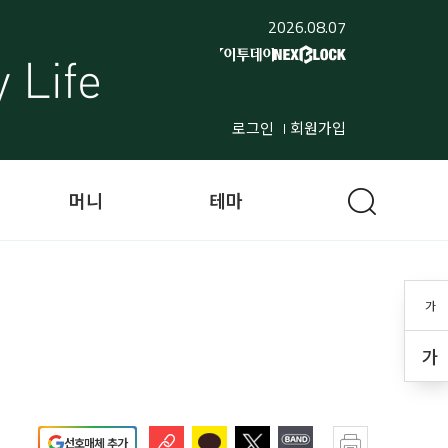
2026.08.07
로그인
회원가입
머니
테마
가
가
선호매체 추가