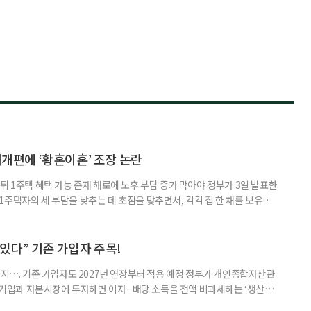
제개편에 ‘황혼이혼’ 조장 논란
뒤 1주택 혜택 가능 존재 해로에 노후 부담 증가 막아야 정부가 3일 발표한
주택자의 세 부담을 낮추는 데 초점을 맞추면서, 각각 집 한 채를 보유한
것보다 이혼이 경제적으로 유리해질 수 있다는 분석이 나온다. 종합부동산
1주택 공제와 세액공제 적용 여부는 부부를 하나의 세대로 묶어 판단한다. 부
 세대가 두 채를 가진 것으로 보지만, 실제 이혼해 주거와 생계를 분
수 있다” 기존 가입자 주목!
폐지…. 기존 가입자도 2027년 연장부터 적용 예정 정부가 개인종합자산관
내 기업과 자본시장에 투자하면 이자· 배당 소득을 전액 비과세하는 ‘생산적
소득 이하 청년에게는 납입액의 10%를 소득공제 해주는 방안도 추진한다. 다만