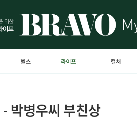
헬스
라이프
컬처
 - 박병우씨 부친상