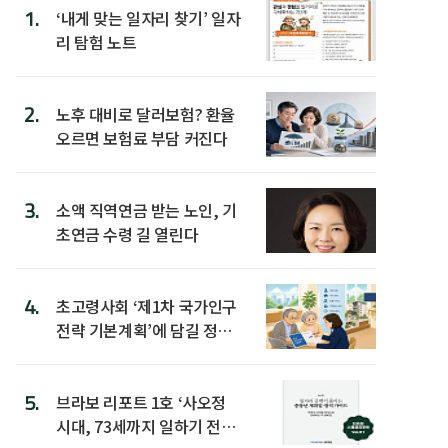
1.
‘내게 맞는 일자리 찾기’ 일자
리 탐험 노트
2.
노후 대비로 달러보험? 환율
오르면 보험료 부담 커진다
3.
소액 직역연금 받는 노인, 기
초연금 수령 길 열린다
4.
초고령사회 ‘제1차 국가인구
전략 기본계획’에 담길 정책
은
5.
브라보 리포트 1호 ‘사오정
시대, 73세까지 일하기 전략’