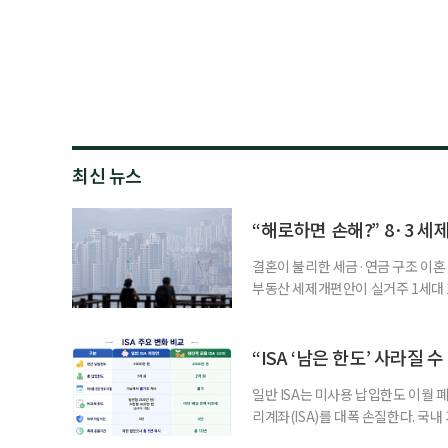
최신 뉴스
“해로하면 손해?” 8·3 세
결혼이 불리한 세금·연금 구조 이혼 
부동산 세제개편안이 실거주 1세대 1
고령 부부에게는 혼인을 유지하는 
세는 개인별로 부과하지만, 1세대 
부가 각자 집 한 채씩을 보유하면 한
“ISA ‘남은 한도’ 사라질 
일반 ISA는 미사용 납입한도 이월 
리계좌(ISA)를 대폭 손질한다. 국
금융 ISA’를 새로 만들고, 일정 