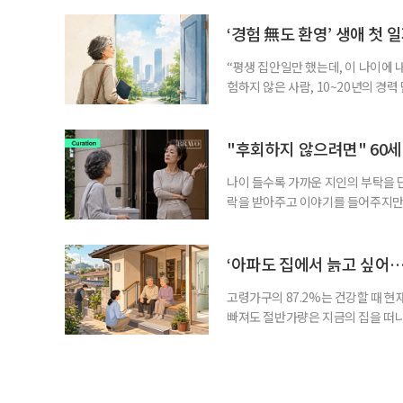
기존 ISA 가입자라면 이번 개편안에
기 때문이다. 지난 3일 발표된 세제
‘경험 無도 환영’ 생애 첫 
“평생 집안일만 했는데, 이 나이에 
험하지 않은 사람, 10~20년의 경
찾고 이력서를 쓰는 일부터 출퇴근, 
보다 부담을 낮춘 진입 경로다. 통계 
경험이 풍부한 고령자는 중요한 국
"후회하지 않으려면" 60세
나이 들수록 가까운 지인의 부탁을 
락을 받아주고 이야기를 들어주지만,
평소에는 무심하다가 필요할 때만 
관계가 아닌 편리한 도움이나 감정의
게 여기며, 거절하는 순간 태도를 
‘아파도 집에서 늙고 싶어…
다
고령가구의 87.2%는 건강할 때 현
빠져도 절반가량은 지금의 집을 떠나
공급에 무게가 실려 있다. 통합돌봄
지원 체계를 구축해야 한다는 제언이 
여름호에 실린 ‘통합돌봄 시행에 따른