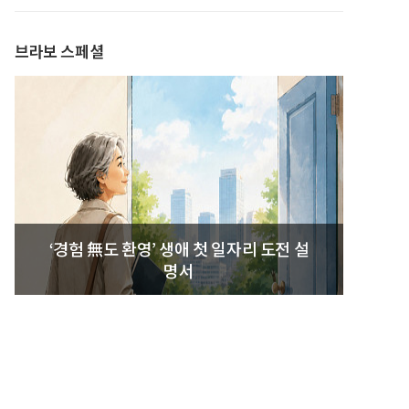
발간
브라보 스페셜
‘경험 無도 환영’ 생애 첫 일자리 도전 설
명서