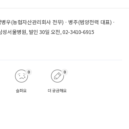
 박병우(농협자산관리회사 전무)ㆍ병주(범양전력 대표)ㆍ
울병원, 발인 30일 오전, 02-3410-6915
0
0
슬퍼요
더 궁금해요