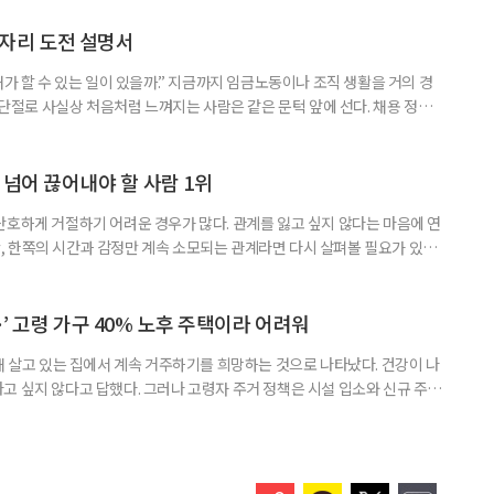
 주목해야 한다. 그동안 사용하지 않고 쌓아둔 ISA 납입한도가 사라질 수 있
개편안이 국회 통과 후 그대로 시행된다면 법 시행 전 본
일자리 도전 설명서
내가 할 수 있는 일이 있을까.” 지금까지 임금노동이나 조직 생활을 거의 경
력 단절로 사실상 처음처럼 느껴지는 사람은 같은 문턱 앞에 선다. 채용 정보를
업무 지시, 동료 관계까지 낯설다. 이들에게 필요한 것은 ‘용기를 내라’는 말
밖에 섞여 있는 ‘첫 취업’, ‘경력 단절’ 생산인구가 줄어드는 상황에서 삶의
가 자원이다. 박경하 한국노인인력개발원 선임연구위
 넘어 끊어내야 할 사람 1위
단호하게 거절하기 어려운 경우가 많다. 관계를 잃고 싶지 않다는 마음에 연
 한쪽의 시간과 감정만 계속 소모되는 관계라면 다시 살펴볼 필요가 있다.
연락하거나, 만날 때마다 자신의 이야기만 늘어놓는 사람은 상대를 동등한
 창구로 대할 수 있다. 걱정을 가장해 자존감을 깎아내리고 도움을 당연하
바꾸는 행동도 건강한 관계와는 거리가 멀다. 믿고 털어놓은 개인사나 약점을
’ 고령 가구 40% 노후 주택이라 어려워
재 살고 있는 집에서 계속 거주하기를 희망하는 것으로 나타났다. 건강이 나
고 싶지 않다고 답했다. 그러나 고령자 주거 정책은 시설 입소와 신규 주택
 시행을 계기로 집수리부터 퇴원 후 임시 거처, 방문 돌봄까지 연결하는 주거
나왔다. 6일 건축공간연구원(AURI)이 발간한 ‘건축과 도시 공간’ 2026년
 고령자 주거-돌봄 협업 체계 구축 방안’ 보고서는 고