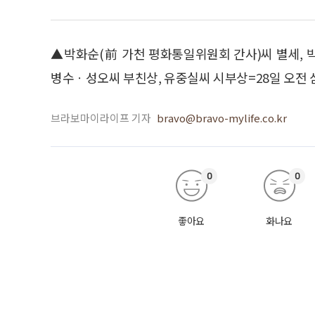
▲박화순(前 가천 평화통일위원회 간사)씨 별세,
병수ㆍ성오씨 부친상, 유중실씨 시부상=28일 오전 삼성서
브라보마이라이프 기자
bravo@bravo-mylife.co.kr
0
0
좋아요
화나요