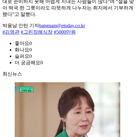
대로 준비하지 못해 어렵게 지내는 사람들이 많다”며 “설을 맞
아 떡국 한 그릇이라도 따뜻하게 나누자는 취지에서 기부하게
됐다”고 말했다.
박용남 인턴 기자
bangnam@etoday.co.kr
#김영관
#그린장례식장
#5000만원
좋아요
0
화나요
0
슬퍼요
0
더 궁금해요
0
최신뉴스