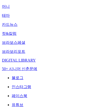
머니
테마
카드뉴스
컷&칼럼
브라보스페셜
브라보리포트
DIGITAL LIBRARY
50+ 시니어 신춘문예
블로그
인스타그램
페이스북
유튜브