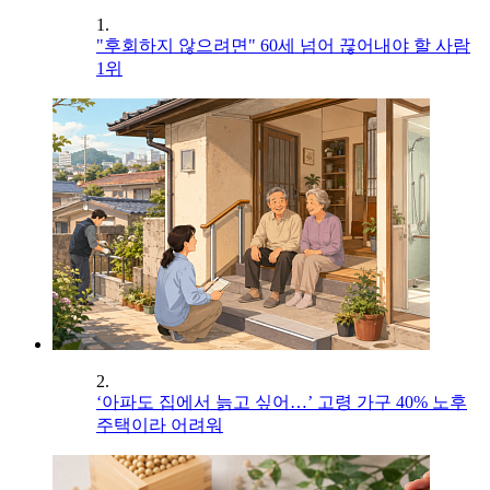
1.
"후회하지 않으려면" 60세 넘어 끊어내야 할 사람
1위
2.
‘아파도 집에서 늙고 싶어…’ 고령 가구 40% 노후
주택이라 어려워