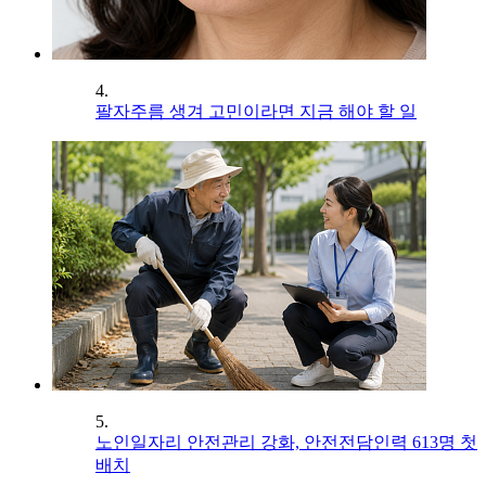
4.
팔자주름 생겨 고민이라면 지금 해야 할 일
5.
노인일자리 안전관리 강화, 안전전담인력 613명 첫
배치