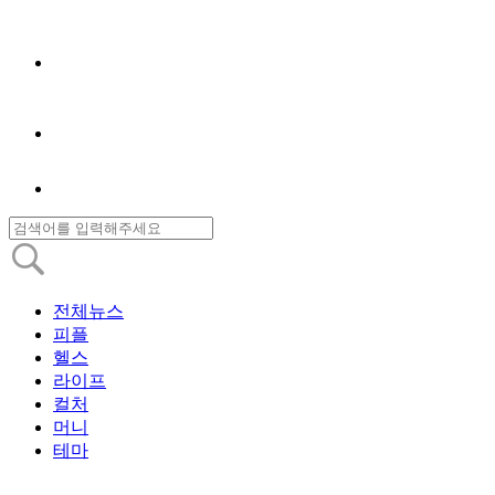
전체뉴스
피플
헬스
라이프
컬처
머니
테마