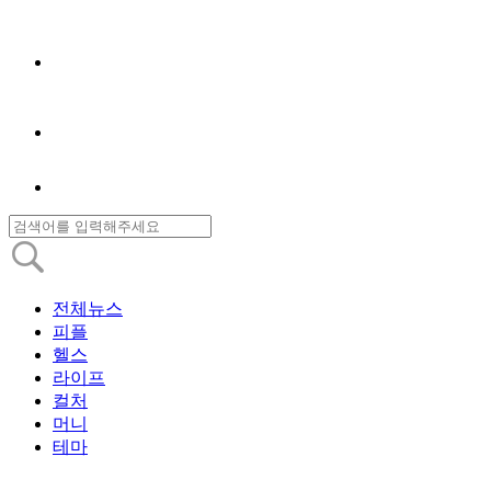
전체뉴스
피플
헬스
라이프
컬처
머니
테마