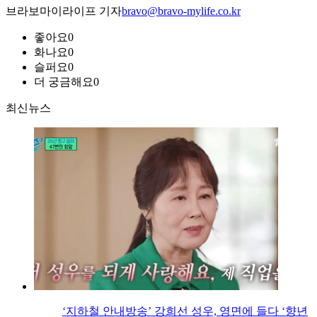
브라보마이라이프 기자
bravo@bravo-mylife.co.kr
좋아요
0
화나요
0
슬퍼요
0
더 궁금해요
0
최신뉴스
‘지하철 안내방송’ 강희선 성우, 영면에 들다 ‘향년