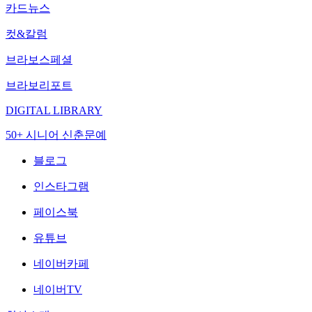
카드뉴스
컷&칼럼
브라보스페셜
브라보리포트
DIGITAL LIBRARY
50+ 시니어 신춘문예
블로그
인스타그램
페이스북
유튜브
네이버카페
네이버TV