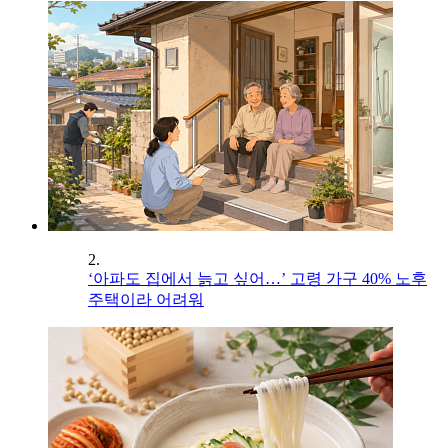
2.
‘아파도 집에서 늙고 싶어…’ 고령 가구 40% 노후
주택이라 어려워