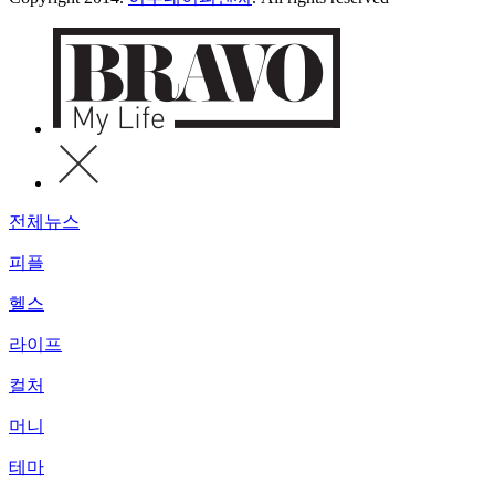
전체뉴스
피플
헬스
라이프
컬처
머니
테마