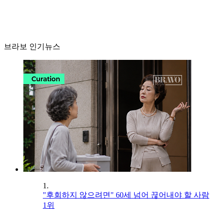
브라보 인기뉴스
1.
"후회하지 않으려면" 60세 넘어 끊어내야 할 사람
1위