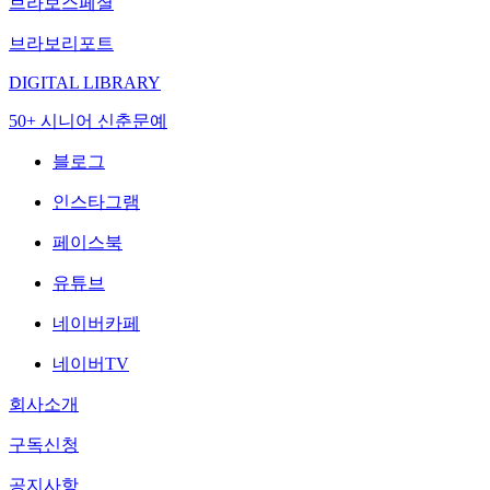
브라보스페셜
브라보리포트
DIGITAL LIBRARY
50+ 시니어 신춘문예
블로그
인스타그램
페이스북
유튜브
네이버카페
네이버TV
회사소개
구독신청
공지사항