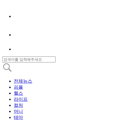
전체뉴스
피플
헬스
라이프
컬처
머니
테마