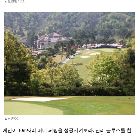
▲오크밸리CC
▲남촌CC
애인이 10m짜리 버디 퍼팅을 성공시켜보라. 난리 블루스를 친