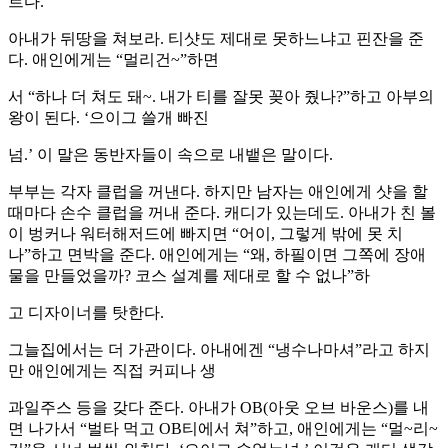
르다.
아내가 뒤땅을 쳐보라. 티샷도 제대로 못하느냐고 핀잔을 준
다. 애인에게는 “멀리건~”하면
서 “하나 더 쳐도 돼~. 내가 티를 잘못 꽂아 줬나?”하고 아부의
왕이 된다. ‘으이그 쓸개 빠진
넘.’ 이 말은 동반자들이 속으로 내뱉은 말이다.
부부는 각자 클럽을 꺼낸다. 하지만 남자는 애인에게 샷을 할
때마다 손수 클럽을 꺼내 준다. 캐디가 있는데도. 아내가 친 볼
이 벙커나 워터해저드에 빠지면 “어이, 그렇게 밖에 못 치
나”하고 면박을 준다. 애인에게는 “왜, 하필이면 그쪽에 장애
물을 만들었을까? 코스 설계를 제대로 할 수 없나”하
고 디자이너를 탓한다.
그늘집에서는 더 가관이다. 아내에겐 “냉수나마셔”라고 하지
만 애인에게는 직접 커피나 생
과일주스 등을 갖다 준다. 아내가 OB(아웃 오브 바운스)를 내
면 나가서 “벌타 먹고 OB티에서 쳐”하고, 애인에게는 “멀~리~