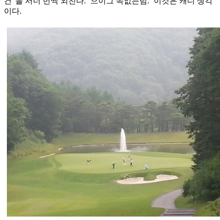
건”을 서너 번씩 외친다. ‘으이그 속없는넘.’ 이것은 캐디 생각
이다.