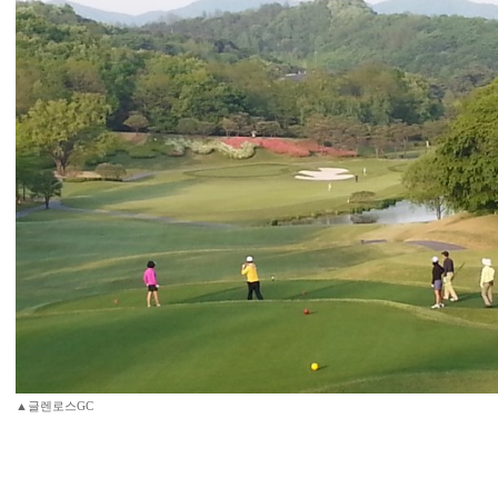
▲글렌로스GC