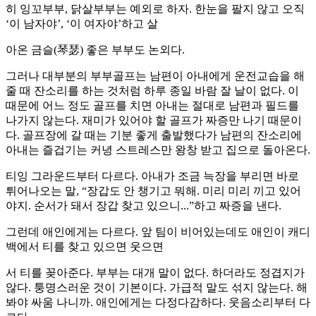
히 잉꼬부부, 닭살부부는 예외로 하자. 한눈을 팔지 않고 오직
‘이 남자야’, ‘이 여자야’하고 살
아온 금슬(琴瑟) 좋은 부부도 논외다.
그러나 대부분의 부부골프는 남편이 아내에게 운전교습을 해
줄 때 잔소리를 하는 것처럼 하루 종일 바람 잘 날이 없다. 이
때문에 어느 정도 골프를 치면 아내는 절대로 남편과 필드를
나가지 않는다. 재미가 있어야 할 골프가 짜증만 나기 때문이
다. 골프장에 갈 때는 기분 좋게 출발했다가 남편의 잔소리에
아내는 즐겁기는 커녕 스트레스만 왕창 받고 집으로 돌아온다.
티잉 그라운드부터 다르다. 아내가 조금 늑장을 부리면 바로
튀어나오는 말, “장갑도 안 챙기고 뭐해. 미리 미리 끼고 있어
야지. 순서가 돼서 장갑 찾고 있으니...”하고 짜증을 낸다.
그런데 애인에게는 다르다. 앞 팀이 비어있는데도 애인이 캐디
백에서 티를 찾고 있으면 웃으면
서 티를 꽂아준다. 부부는 대개 말이 없다. 하더라도 정겹지가
않다. 퉁명스러운 것이 기본이다. 가급적 말도 섞지 않는다. 해
봐야 싸움 나니까. 애인에게는 다정다감하다. 웃음소리부터 다