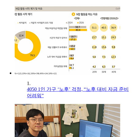
1.
4050 1인 가구 ‘노후’ 걱정, “노후 대비 자금 준비
어려워”