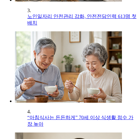
3.
노인일자리 안전관리 강화, 안전전담인력 613명 첫
배치
4.
“아침식사는 든든하게” 70세 이상 식생활 점수 가
장 높아