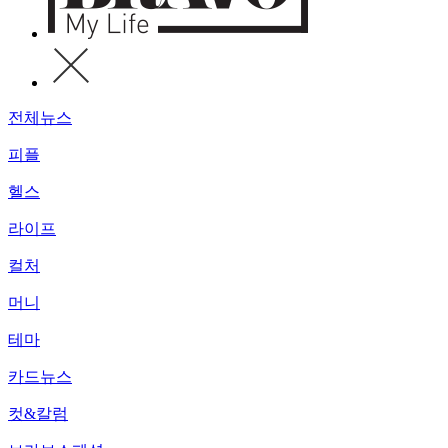
전체뉴스
피플
헬스
라이프
컬처
머니
테마
카드뉴스
컷&칼럼