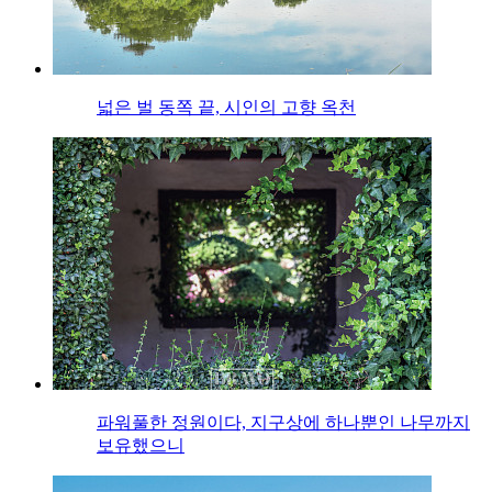
넓은 벌 동쪽 끝, 시인의 고향 옥천
파워풀한 정원이다, 지구상에 하나뿐인 나무까지
보유했으니