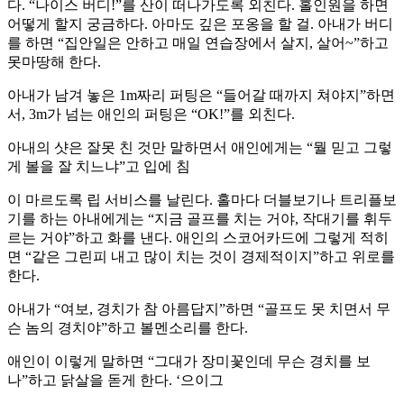
다. “나이스 버디!”를 산이 떠나가도록 외친다. 홀인원을 하면
어떻게 할지 궁금하다. 아마도 깊은 포옹을 할 걸. 아내가 버디
를 하면 “집안일은 안하고 매일 연습장에서 살지, 살어~”하고
못마땅해 한다.
아내가 남겨 놓은 1m짜리 퍼팅은 “들어갈 때까지 쳐야지”하면
서, 3m가 넘는 애인의 퍼팅은 “OK!”를 외친다.
아내의 샷은 잘못 친 것만 말하면서 애인에게는 “뭘 믿고 그렇
게 볼을 잘 치느냐”고 입에 침
이 마르도록 립 서비스를 날린다. 홀마다 더블보기나 트리플보
기를 하는 아내에게는 “지금 골프를 치는 거야, 작대기를 휘두
르는 거야”하고 화를 낸다. 애인의 스코어카드에 그렇게 적히
면 “같은 그린피 내고 많이 치는 것이 경제적이지”하고 위로를
한다.
아내가 “여보, 경치가 참 아름답지”하면 “골프도 못 치면서 무
슨 놈의 경치야”하고 볼멘소리를 한다.
애인이 이렇게 말하면 “그대가 장미꽃인데 무슨 경치를 보
나”하고 닭살을 돋게 한다. ‘으이그