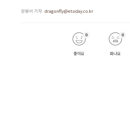
양용비 기자
dragonfly@etoday.co.kr
0
0
좋아요
화나요