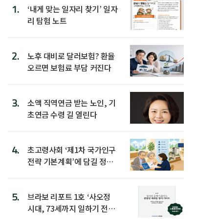
1.
‘내게 맞는 일자리 찾기’ 일자
리 탐험 노트
2.
노후 대비로 달러보험? 환율
오르면 보험료 부담 커진다
3.
소액 직역연금 받는 노인, 기
초연금 수령 길 열린다
4.
초고령사회 ‘제1차 국가인구
전략 기본계획’에 담길 정책
은
5.
브라보 리포트 1호 ‘사오정
시대, 73세까지 일하기 전략’