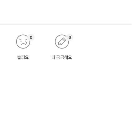
0
0
슬퍼요
더 궁금해요