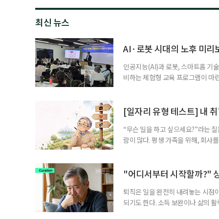
최신 뉴스
AI·로봇 시대의 노후 미
인공지능(AI)과 로봇, 스마트홈 
비하는 체험형 교육 프로그램이 마련된
미래의 삶을 구체적으로 설계해보는
지’ 사업의 하나로 ‘에이징 라이프 
대상으로 하며, 각 과정별 40명을 
[일자리 유형 테스트] 내 
“무슨 일을 하고 싶으세요?”라는 질
람이 많다. 평생 가족을 위해, 회사
는지는 생각해볼 기회가 없었기 때문
사이트 살피기가 아니라 ‘나는 어떤
"어디서부터 시작할까?" 
퇴직은 일을 완전히 내려놓는 시점
되기도 한다. 소득 보완이나 삶의 
할지 막막한 중장년이 많다. 중장년 