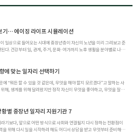
리보기… 에이징 라이프 시뮬레이션
기술이 일상으로 들어오는 시대에 중장년층이 자신의 노년을 미리 그려보고 준
다. 건강부터 일, 관계, 주거, 문화·여가까지 노후 생활을 분야별로 나눠
 방식이다. 서울시평생교육진흥원과 총신대학교는 서울시 ‘서울 마이칼리
시뮬레이션 체험’ 과정을 운영한다. 서울시에 거주하는 40~60대 중장년을
심사를 거쳐 선발한다. 교육비는 무료다. 프로그램의 특징은 노후 준비를
취향에 맞는 일자리 선택하기
문에 “뭐든 할 수 있을 것 같은데, 무엇을 해야 할지 모르겠다”고 말하는 사
를 위해, 생계를 위해 달려왔지만 정작 자신이 무엇을 좋아하고, 무엇을 잘하
이 아닐까? 은퇴 후 제2의 인생을 살기 위해 일자리를 찾는 첫걸음은 구직
 사람인가’를 다시 들여다보는 일이다.
상황별 중장년 일자리 지원기관 7
이라기보다, 앞으로 어떤 방식으로 사회와 연결될지 다시 정하는 전환점이
활력을 위해 다시 일을 시작하려 해도 어디서 상담을 받고 무엇부터 준비해야
일자리 지원은 취업 상담과 구직수당, 직업교육, 창업 지원 등 목적에 따라