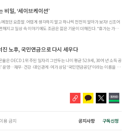
부와 연령, 희망하는 일의 형태에 따라 활용할 수 있는 전담 기관이 달라지
 경력을 살리려는 사람과 새로운 기술을 배워 직종을 전환하려는 사람,
는 비밀, ‘세이브케이션’
껴졌던 요즘말. 어렵게 생각하지 말고 하나씩 천천히 알아가 보자! 신조어
 편해지고 일상 속 이야기에도 조금은 젊은 기운이 더해진다. “휴가는 가고
만 되면 한 번쯤 하게 되는 말이다. 예전에는 휴가 날짜부터 정했다면, 요즘
더 많다. 기름값과 식비, 숙박비까지 오르면서 떠나기 전부터 부담을 느끼기
가를 집에서만 보내기에는 아쉬움이 남는다. 이런 소비 흐름 속에서 등
너진 노후, 국민연금으로 다시 세우다
율은 OECD 1위 주된 일자리 그만두는 나이 평균 52.9세, 30여 년 소득 공
’ 운영…재무·건강·대인관계·여가 상담 ‘국민연금공단’이라는 이름을 들
을 가장 먼저 떠올린다. 최근에는 국민연금공단의 기금 운용에도 관심이 높
 하나의 중요한 역할이 있다. 바로 국민의 노후를 보다 체계적으로 준비할 수
 국민연금공단은 ‘중앙노후준비지원센터’를 통해 국민의 은퇴와
 이용 금지
공지사항
구독신청