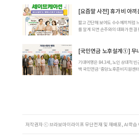
다채롭게 나뉜다. 특히 경력 단절 여
므로 사전 확인이 필수적이다. 오랜
[요즘말 사전] 휴가비 아끼
짧고 간단해 보여도 수수께끼처럼 느
를 알게 되면 손주와의 대화가 한결
싶은데 숙박비가 너무 비싸네.” 여름
은 여행 경비부터 계산하는 사람이 
때문이다. 그렇다고 어렵게 얻은 휴
[국민연금 노후설계①] 무
기대여명은 84.3세, 노인 상대적 빈곤
백 국민연금 ‘중앙노후준비지원센터
으면 대부분 ‘나이 들어 받는 연금’
다. 여기에 국민연금공단이 하는 또
있도록 돕는 ‘노후준비 서비스’다.
저작권자 ⓒ 브라보마이라이프 무단전재 및 재배포, AI학습