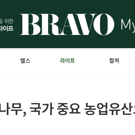
헬스
라이프
컬처
나무, 국가 중요 농업유