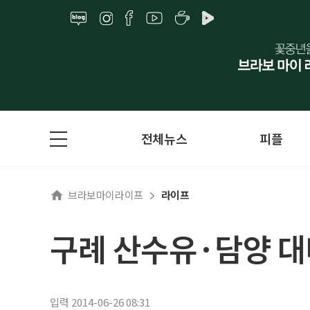
전체뉴스
피플
브라보마이라이프
라이프
구례 산수유·담양 대
입력 2014-06-26 08:31