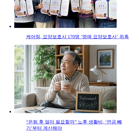
케어링, 요양보호사 170명 ‘명예 요양보호사’ 위촉
“은퇴 후 얼마 필요할까” 노후 생활비, ‘연금 빼
기’부터 계산해야