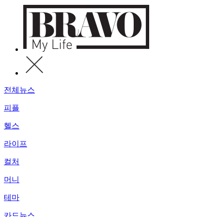
전체뉴스
피플
헬스
라이프
컬처
머니
테마
카드뉴스