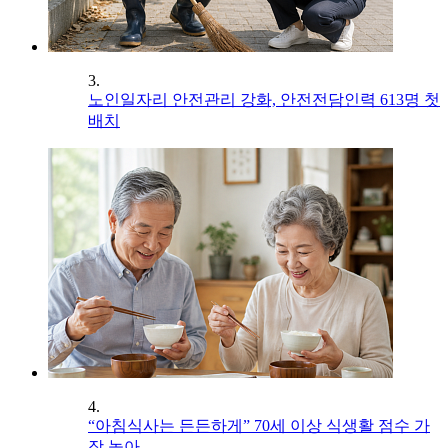
3.
노인일자리 안전관리 강화, 안전전담인력 613명 첫
배치
4.
“아침식사는 든든하게” 70세 이상 식생활 점수 가
장 높아