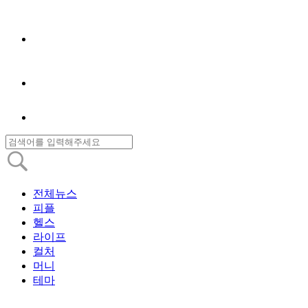
전체뉴스
피플
헬스
라이프
컬처
머니
테마