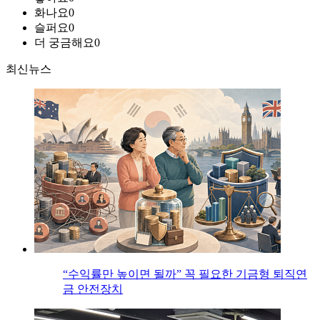
화나요
0
슬퍼요
0
더 궁금해요
0
최신뉴스
“수익률만 높이면 될까” 꼭 필요한 기금형 퇴직연
금 안전장치