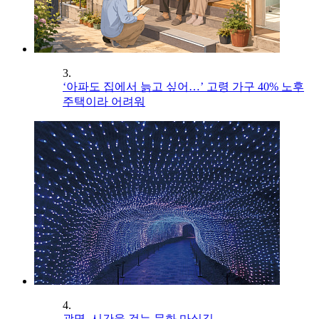
3.
‘아파도 집에서 늙고 싶어…’ 고령 가구 40% 노후
주택이라 어려워
4.
광명, 시간을 걷는 문화 마실길