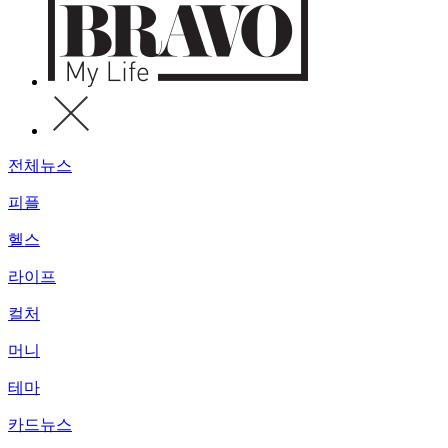
전체뉴스
피플
헬스
라이프
컬처
머니
테마
카드뉴스