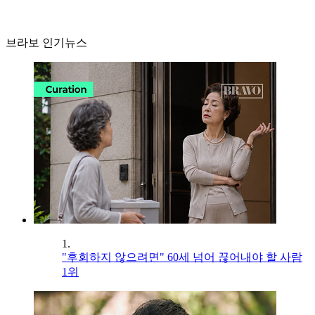
브라보 인기뉴스
1.
"후회하지 않으려면" 60세 넘어 끊어내야 할 사람
1위