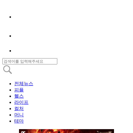
전체뉴스
피플
헬스
라이프
컬처
머니
테마