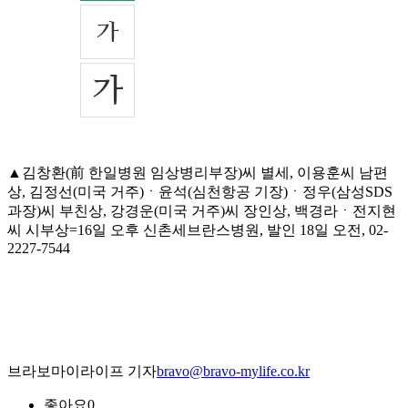
▲김창환(前 한일병원 임상병리부장)씨 별세, 이용훈씨 남편
상, 김정선(미국 거주)ㆍ윤석(심천항공 기장)ㆍ정우(삼성SDS
과장)씨 부친상, 강경운(미국 거주)씨 장인상, 백경라ㆍ전지현
씨 시부상=16일 오후 신촌세브란스병원, 발인 18일 오전, 02-
2227-7544
브라보마이라이프 기자
bravo@bravo-mylife.co.kr
좋아요
0