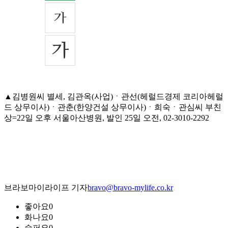
▲김병원씨 별세, 김관옥(사업)ㆍ관선(헤럴드경제 코리아헤럴
드 상무이사)ㆍ관춘(한양건설 상무이사)ㆍ희숙ㆍ관심씨 부친
상=22일 오후 서울아산병원, 발인 25일 오전, 02-3010-2292
브라보마이라이프 기자
bravo@bravo-mylife.co.kr
좋아요
0
화나요
0
슬퍼요
0