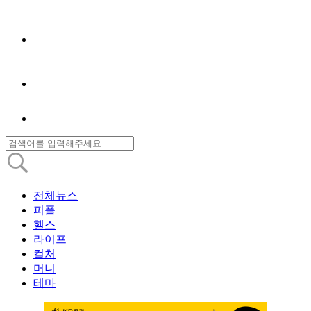
전체뉴스
피플
헬스
라이프
컬처
머니
테마