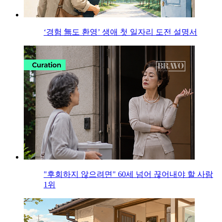
‘경험 無도 환영’ 생애 첫 일자리 도전 설명서
"후회하지 않으려면" 60세 넘어 끊어내야 할 사람
1위