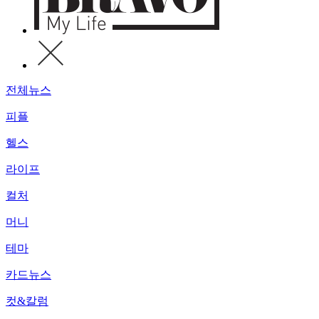
전체뉴스
피플
헬스
라이프
컬처
머니
테마
카드뉴스
컷&칼럼