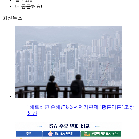
더 궁금해요
0
최신뉴스
“해로하면 손해?” 8·3 세제개편에 ‘황혼이혼’ 조장
논란