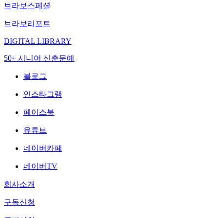
브라보스페셜
브라보리포트
DIGITAL LIBRARY
50+ 시니어 신춘문예
블로그
인스타그램
페이스북
유튜브
네이버카페
네이버TV
회사소개
구독신청