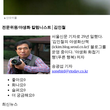
▲산오이풀
전문위원/야생화 칼럼니스트│김인철
서울신문 기자로 29년 일했다.
'김인철의 야생화산책
(ickim.blog.seoul.co.kr)' 블로그를
운영 중이다. '야생화 화첩기
행'(푸른 행복) 저자
송광섭 기자
songbird@etoday.co.kr
좋아요
0
화나요
0
슬퍼요
0
더 궁금해요
0
최신뉴스