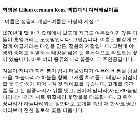
학명은 Lilium cernuum Kom. 백합과의 여러해살이풀
“여름은 젊음의 계절~ 여름은 사랑의 계절~”
1970년대 말 한 가요제에서 발표돼 지금도 여름철이면 많은 이
들이 흥얼거리는 노랫말입니다. 그렇습니다. 여름은 빨갛게 뜨
겁게 이글거리는 태양을 닮은, 젊음의 계절입니다. 그런데 야
생화 중에도 작열하는 태양을 닮은 듯 붉은색으로 타오르는 꽃
이 있습니다. 바로 여러 종류의 나리꽃들이 그 주인공입니다.
겨울이 지나간 자리 봄이 잠시 머물렀다가 여름에 바통을 넘길
즈음, 하늘나리가 하늘을 향해 고개를 치켜들고 태양과 맞잡이
할 듯 당당하게 피어나며 첫 테이프를 끊습니다. 고개를 중간
쯤 들고 선 털중나리가 뒤를 잇고, 연이어 말나리(사진)·하늘말
나리·참나리가 서로 뒤질세라 꽃망울을 터뜨립니다. 그 뒤엔
땅나리가 하늘나리와는 정반대로 고개를 숙인 채 한사코 땅만
바라보며 진한 황토색 꽃을 피웁니다.