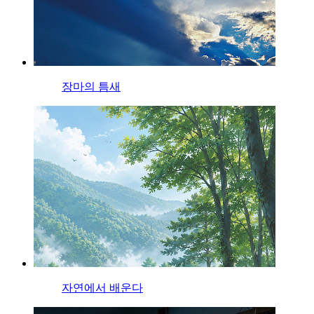
장마의 틈새
자연에서 배운다