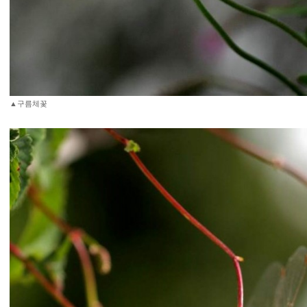
▲구름체꽃