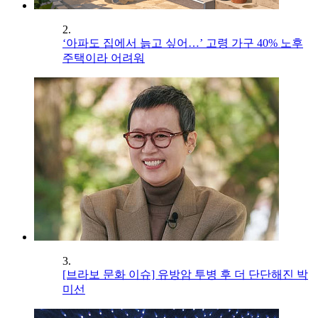
2.
‘아파도 집에서 늙고 싶어…’ 고령 가구 40% 노후
주택이라 어려워
3.
[브라보 문화 이슈] 유방암 투병 후 더 단단해진 박
미선