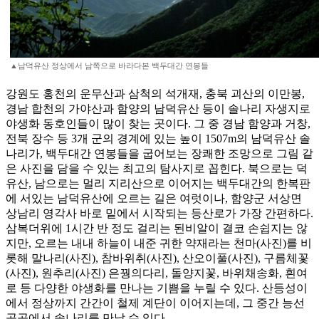
▲남덕유산 정상에서 남쪽으로 바라다본 백두대간 연봉들
강원도 홍천의 운무산과 삼척의 석개재, 충북 괴산의 이만봉,
경남 합천의 가야산과 함양의 남덕유산 등이 솔나리 자생지로
야생화 동호인들이 많이 찾는 곳이다. 그 중 경남 함양과 거창,
전북 장수 등 3개 군의 경계에 있는 높이 1507m의 남덕유산 솔
나리가, 백두대간 연봉들을 굽어보는 장쾌한 조망으로 그림 같
은 사진을 담을 수 있는 최고의 탐사지로 꼽힌다. 북으로는 덕
유산, 남으로는 멀리 지리산으로 이어지는 백두대간의 한복판
에 서있는 남덕유산에 오르는 길은 여럿이나, 함양군 서상면
상남리 영각사 바로 밑에서 시작되는 등산로가 가장 간편하다.
삼복더위에 1시간 반 정도 걸리는 된비알이 결코 손쉽지는 않
지만, 오르는 내내 하늘이 내준 귀한 약재라는 천마(사진)를 비
롯해 말나리(사진), 참바위취(사진), 산오이풀(사진), 구름체꽃
(사진), 원추리(사진) 은꿩의다리, 돌양지꽃, 바위채송화, 흰여
로 등 다양한 야생화를 만나는 기쁨을 누릴 수 있다. 산등성이
에서 정상까지 간간이 철제 계단이 이어지는데, 그 중간 능선
곳곳에서 솔나리를 만날 수 있다.