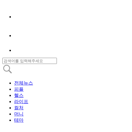
전체뉴스
피플
헬스
라이프
컬처
머니
테마