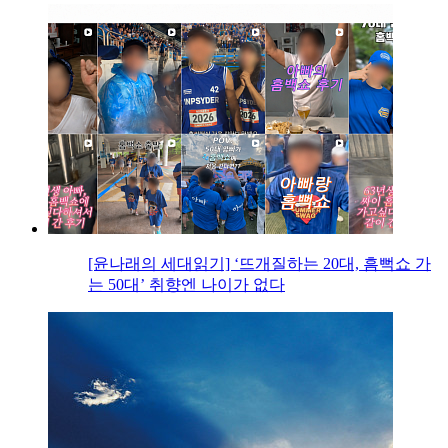
[윤나래의 세대읽기] ‘뜨개질하는 20대, 흠뻑쇼 가
는 50대’ 취향엔 나이가 없다