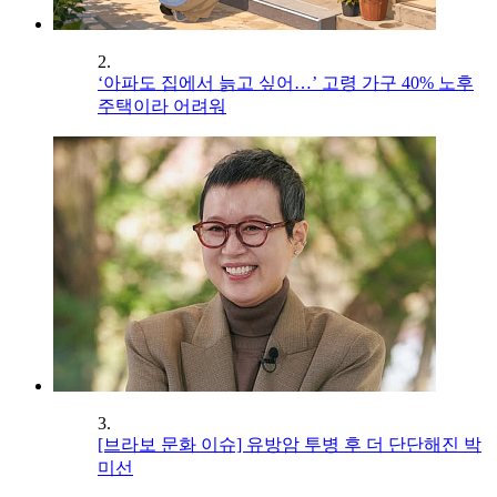
2.
‘아파도 집에서 늙고 싶어…’ 고령 가구 40% 노후
주택이라 어려워
3.
[브라보 문화 이슈] 유방암 투병 후 더 단단해진 박
미선