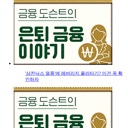
'삼전닉스 열풍'에 레버리지 올라타기? 이건 꼭 확
인하자