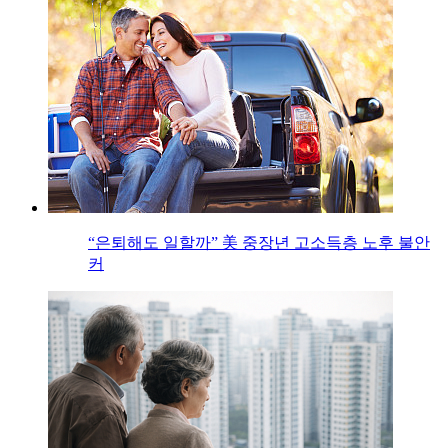
“은퇴해도 일할까” 美 중장년 고소득층 노후 불안
커