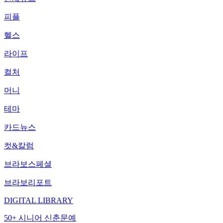
피플
헬스
라이프
컬처
머니
테마
카드뉴스
컷&칼럼
브라보스페셜
브라보리포트
DIGITAL LIBRARY
50+ 시니어 신춘문예