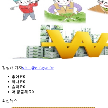
김성배 기자
sbkim@etoday.co.kr
좋아요
0
화나요
0
슬퍼요
0
더 궁금해요
0
최신뉴스