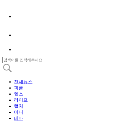
전체뉴스
피플
헬스
라이프
컬처
머니
테마