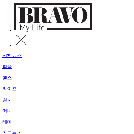
전체뉴스
피플
헬스
라이프
컬처
머니
테마
카드뉴스