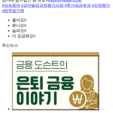
김다애 법무법인 원 변호사
bravo@etoday.co.kr
#상속증여
#꼬마빌딩감정평가사업
#추가세금부과
#감정평가
#법무법인원
좋아요
0
화나요
0
슬퍼요
0
더 궁금해요
0
최신뉴스