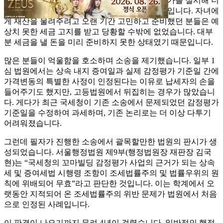
했는데도, 국세청이 신고기한 이후 다시 감정평가를 실시해 더
높아진 가격을 기준으로 추가 세금을 부과한 것입니다. 자녀에
게 재산을 물려주려고 오랜 기간 고민하고 준비했던 분들은 예
상치 못한 세금 고지를 받고 당황할 수밖에 없었습니다. 대부
분 세금을 낼 돈을 미리 준비하지 못한 상태였기 때문입니다.
많은 분들이 억울함을 호소하며 소송을 제기했습니다. 일부 1
심 법원에서는 상속 내지 증여일과 실제 감정평가 기준일 간에
가격변동의 특별한 사정이 인정된다는 이유로 납세자의 손을
들어주기도 했지만, 고등법원에서 뒤집히는 경우가 많았습니
다. 게다가 최근 국세청이 기존 소송에서 문제되었던 감정평가
기준일을 수정하여 과세하며, 기존 논리로는 더 이상 다투기
어려워졌습니다.
그런데 필자가 진행한 소송에서 괄목할만한 법원의 판시가 생
성되었습니다. 서울행정법원 제9부(행정법원장 재판장 김국
현)는 “국세청의 꼬마빌딩 감정평가 사업의 근거가 되는 상속
세 및 증여세법 시행령 조항이 조세법률주의 및 법률우위의 원
칙에 위배되어 무효”라고 판단한 것입니다. 이는 학계에서 오
랫동안 지적되어 온 조세법률주의 위반 문제가 법원에서 처음
으로 인정된 사례입니다.
이 판결이 나오기까지 무려 4년이 걸렸습니다. 일반적인 행정