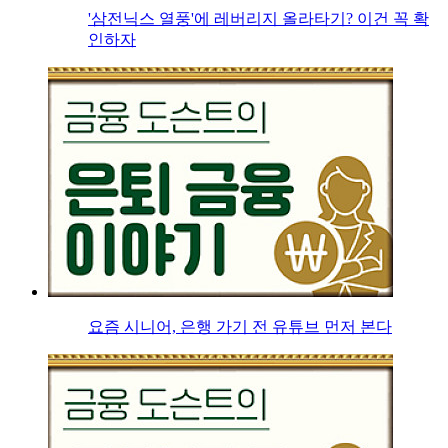
'삼전닉스 열풍'에 레버리지 올라타기? 이건 꼭 확
인하자
요즘 시니어, 은행 가기 전 유튜브 먼저 본다