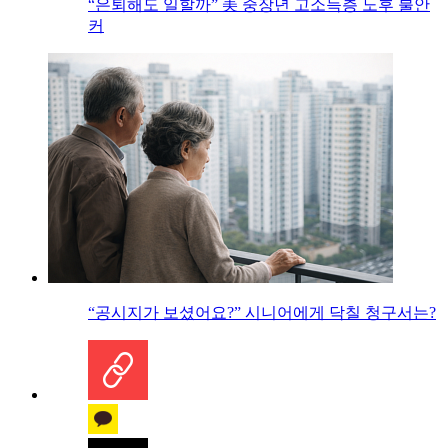
“은퇴해도 일할까” 美 중장년 고소득층 노후 불안
커
“공시지가 보셨어요?” 시니어에게 닥칠 청구서는?