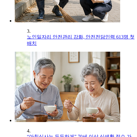
3.
노인일자리 안전관리 강화, 안전전담인력 613명 첫
배치
4.
“아침식사는 든든하게” 70세 이상 식생활 점수 가