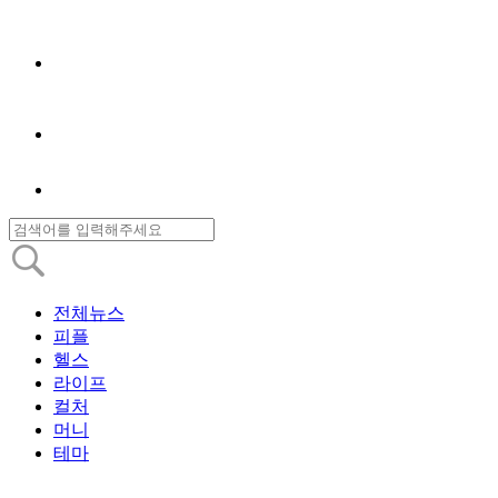
전체뉴스
피플
헬스
라이프
컬처
머니
테마