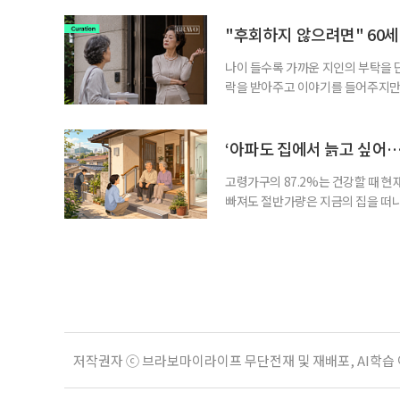
보다 부담을 낮춘 진입 경로다. 통계 
경험이 풍부한 고령자는 중요한 국
"후회하지 않으려면" 60세
나이 들수록 가까운 지인의 부탁을 
락을 받아주고 이야기를 들어주지만,
평소에는 무심하다가 필요할 때만 
관계가 아닌 편리한 도움이나 감정의
게 여기며, 거절하는 순간 태도를 
‘아파도 집에서 늙고 싶어…
다
고령가구의 87.2%는 건강할 때 현
빠져도 절반가량은 지금의 집을 떠나
공급에 무게가 실려 있다. 통합돌봄
지원 체계를 구축해야 한다는 제언이 
여름호에 실린 ‘통합돌봄 시행에 따른
저작권자 ⓒ 브라보마이라이프 무단전재 및 재배포, AI학습