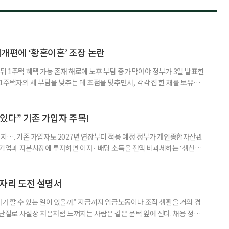
제개편에 ‘황혼이혼’ 조장 논란
뒤 1주택 혜택 가능 존재 해로에 노후 부담 증가 막아야 정부가 3일 발표한
주택자의 세 부담을 낮추는 데 초점을 맞추면서, 각각 집 한 채를 보유한
것보다 이혼이 경제적으로 유리해질 수 있다는 분석이 나온다. 종합부동산
1주택 공제와 세액공제 적용 여부는 부부를 하나의 세대로 묶어 판단한다. 부
 세대가 두 채를 가진 것으로 보지만, 실제 이혼해 주거와 생계를 분
수 있다” 기존 가입자 주목!
폐지…. 기존 가입자도 2027년 연장부터 적용 예정 정부가 개인종합자산관
내 기업과 자본시장에 투자하면 이자· 배당 소득을 전액 비과세하는 ‘생산적
소득 이하 청년에게는 납입액의 10%를 소득공제 해주는 방안도 추진한다. 다만
 주목해야 한다. 그동안 사용하지 않고 쌓아둔 ISA 납입한도가 사라질 수 있
개편안이 국회 통과 후 그대로 시행된다면 법 시행 전 본
일자리 도전 설명서
내가 할 수 있는 일이 있을까.” 지금까지 임금노동이나 조직 생활을 거의 경
력 단절로 사실상 처음처럼 느껴지는 사람은 같은 문턱 앞에 선다. 채용 정보를
업무 지시, 동료 관계까지 낯설다. 이들에게 필요한 것은 ‘용기를 내라’는 말