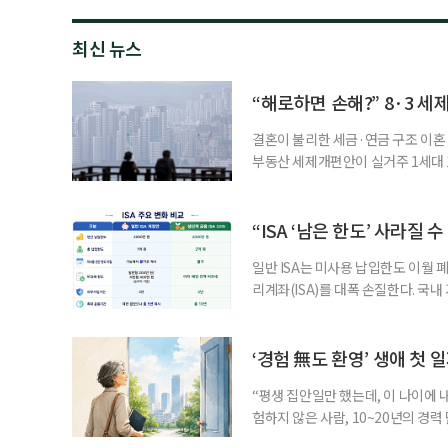
최신 뉴스
“해로하면 손해?” 8·3 세
결혼이 불리한 세금·연금 구조 이혼 
부동산 세제개편안이 실거주 1세대 1
고령 부부에게는 혼인을 유지하는 
세는 개인별로 부과하지만, 1세대 
부가 각자 집 한 채씩을 보유하면 한
“ISA ‘남은 한도’ 사라질 
일반 ISA는 미사용 납입한도 이월 
리계좌(ISA)를 대폭 손질한다. 국
금융 ISA’를 새로 만들고, 일정 
기존 ISA 가입자라면 이번 개편안에
기 때문이다. 지난 3일 발표된 세제
‘경험 無도 환영’ 생애 첫 
“평생 집안일만 했는데, 이 나이에 
험하지 않은 사람, 10~20년의 경
찾고 이력서를 쓰는 일부터 출퇴근, 