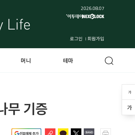
2026.08.07
로그인
회원가입
머니
테마
가
나무 기증
가
선호매체 추가