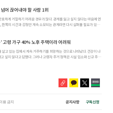
밖에 섞여 있는 ‘첫 취업’, ‘경력 단절’ 생산인구가 줄어드는 상황에서 삶의
가 자원이다. 박경하 한국노인인력개발원 선임연구위
 넘어 끊어내야 할 사람 1위
단호하게 거절하기 어려운 경우가 많다. 관계를 잃고 싶지 않다는 마음에 연
 한쪽의 시간과 감정만 계속 소모되는 관계라면 다시 살펴볼 필요가 있다.
연락하거나, 만날 때마다 자신의 이야기만 늘어놓는 사람은 상대를 동등한
 창구로 대할 수 있다. 걱정을 가장해 자존감을 깎아내리고 도움을 당연하
바꾸는 행동도 건강한 관계와는 거리가 멀다. 믿고 털어놓은 개인사나 약점을
’ 고령 가구 40% 노후 주택이라 어려워
재 살고 있는 집에서 계속 거주하기를 희망하는 것으로 나타났다. 건강이 나
고 싶지 않다고 답했다. 그러나 고령자 주거 정책은 시설 입소와 신규 주택
 시행을 계기로 집수리부터 퇴원 후 임시 거처, 방문 돌봄까지 연결하는 주거
나왔다. 6일 건축공간연구원(AURI)이 발간한 ‘건축과 도시 공간’ 2026년
 고령자 주거-돌봄 협업 체계 구축 방안’ 보고서는 고
 이용 금지
공지사항
구독신청