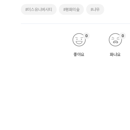
#미스유니버시티
#평화의숲
#나무
0
0
좋아요
화나요