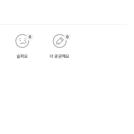
0
0
슬퍼요
더 궁금해요