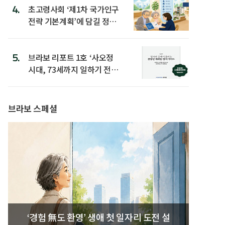
4.
초고령사회 ‘제1차 국가인구
전략 기본계획’에 담길 정책
은
5.
브라보 리포트 1호 ‘사오정
시대, 73세까지 일하기 전략’
발간
브라보 스페셜
‘경험 無도 환영’ 생애 첫 일자리 도전 설