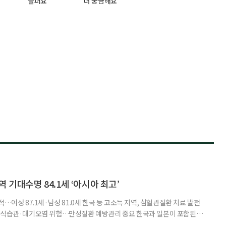
슬퍼요
더 궁금해요
 기대수명 84.1세 ‘아시아 최고’
…여성 87.1세·남성 81.0세 한국 등 고소득 지역, 심혈관질환 치료 발전
한 식습관·대기오염 위험…만성질환 예방관리 중요 한국과 일본이 포함된 아
이 아시아 최고 수준을 기록했다는 분석 결과가 나왔다. 24일 고려대학교