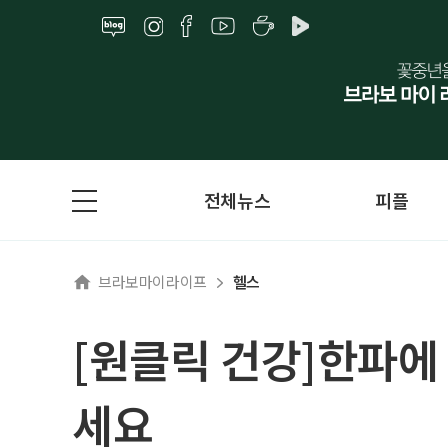
전체뉴스
피플
브라보마이라이프
헬스
[원클릭 건강]한파에
세요