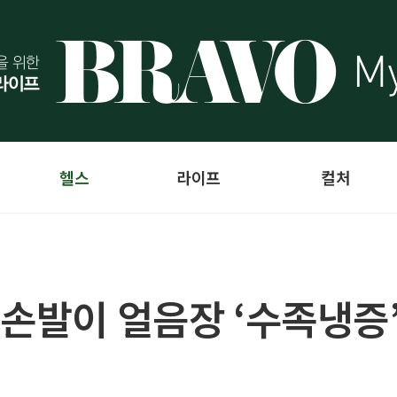
헬스
라이프
컬처
 손발이 얼음장 ‘수족냉증’