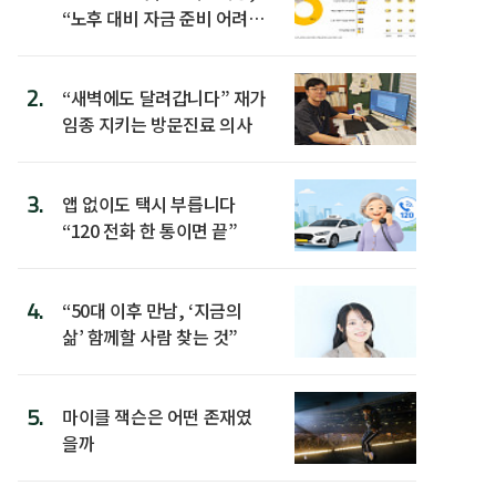
“노후 대비 자금 준비 어려
워”
2.
“새벽에도 달려갑니다” 재가
임종 지키는 방문진료 의사
3.
앱 없이도 택시 부릅니다
“120 전화 한 통이면 끝”
4.
“50대 이후 만남, ‘지금의
삶’ 함께할 사람 찾는 것”
5.
마이클 잭슨은 어떤 존재였
을까