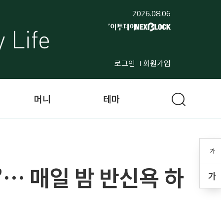
2026.08.06
로그인
회원가입
머니
테마
가
… 매일 밤 반신욕 하
가