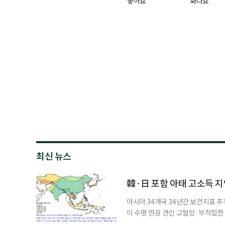
좋아요
화나요
최신 뉴스
韓·日 포함 아태 고소득 지역
아시아 34개국 34년간 보건지표 추적
이 수명 연장 견인 고혈압·부적절
시아·태평양 고소득 지역의 기대수명