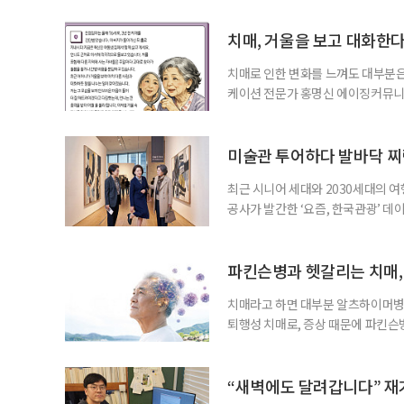
에 따르면 강지승 고려대 교수와 연
분석한 장기 추적 결과를 발표했다.
치매, 거울을 보고 대화한
치매로 인한 변화를 느껴도 대부분은
케이션 전문가 홍명신 에이징커뮤니
매 케어’에 관한 궁금증을 풀어드립
힘’이 느껴집니다. 그런 자녀들을 
어릴 때는 거울 속 모습을 다른 사람
미술관 투어하다 발바닥 찌
최근 시니어 세대와 2030세대의 
공사가 발간한 ‘요즘, 한국관광’ 데
을 찾는 비중이 증가한 것으로 나타났
찾아 휴식과 내면 회복에 집중하는 
보여준다. 일각에선 취업난과 경제적
파킨슨병과 헷갈리는 치매,
치매라고 하면 대부분 알츠하이머병을
퇴행성 치매로, 증상 때문에 파킨슨
질환으로 알려져 관심을 모았다. 7월
대 길병원 신경과 교수와 함께 풀어
야 한다. 루이소체는 알파시뉴클레인(
“새벽에도 달려갑니다” 재