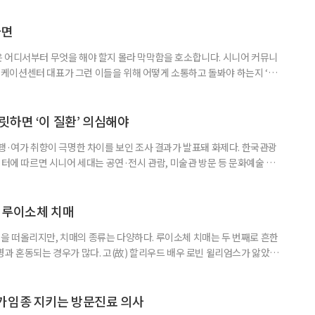
동건 경희대 교수 공동 연구팀은 아시아 34개국의 지난 34년간 보건 지표를
 이번 연구에는 고려대와 경희대를 비롯해 연세대, 워싱턴대 보건계량평
다면
 어디서부터 무엇을 해야 할지 몰라 막막함을 호소합니다. 시니어 커뮤니
케이션센터 대표가 그런 이들을 위해 어떻게 소통하고 돌봐야 하는지 ‘치
니다. 자녀들이 어머니를 돌보기 위해 노력하는 모습을 보니 진정한 ‘가족의
키워내신 어머니가 얼마나 훌륭한 분인지 짐작도 되고요. 사실 우리 모두 아주
으로 인식했습니다. 대개 두 살 무렵이 되면 ‘거울 속의 나’를 알아보지요.
릿하면 ‘이 질환’ 의심해야
여행·여가 취향이 극명한 차이를 보인 조사 결과가 발표돼 화제다. 한국관광
이터에 따르면 시니어 세대는 공연·전시 관람, 미술관 방문 등 문화예술 공간
다. 반면 2030세대는 자연경관 공원이나 사찰 등 비교적 조용한 공간을
경향을 보였다. 이는 세대별로 여행을 통해 얻고자 하는 가치가 달라졌음을
 불확실성 속에 2030세대는 심리적 휴식과 복잡한 생각을 비워내는
 루이소체 치매
 떠올리지만, 치매의 종류는 다양하다. 루이소체 치매는 두 번째로 흔한
병과 혼동되는 경우가 많다. 고(故) 할리우드 배우 로빈 윌리엄스가 앓았던
 22일 ‘세계 뇌의 날’을 맞아 루이소체 치매에 관한 궁금증을 박기형 가천
봤다. 루이소체 치매를 이해하기 위해서는 먼저 ‘루이소체’가 무엇인지 알아
Alpha-synuclein)이라는 단백질이 비정상적으로 응집해 만
가임종 지키는 방문진료 의사