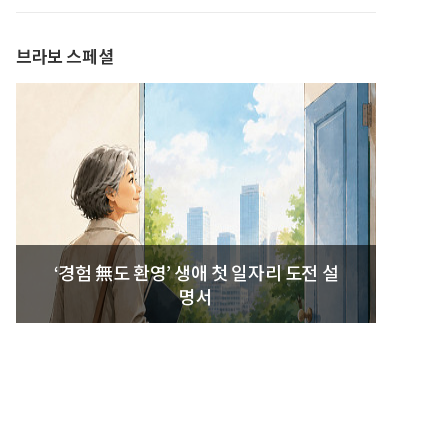
발간
브라보 스페셜
‘경험 無도 환영’ 생애 첫 일자리 도전 설
명서