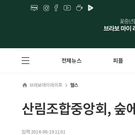
전체뉴스
피플
브라보마이라이프
헬스
산림조합중앙회, 숲에
입력 2014-08-19 11:01