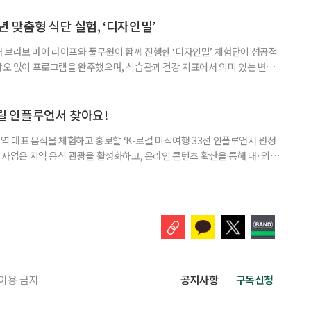
다. 당시엔 고급 경양식집에나 가야 맛볼 수 있었던 돈가스나 수프도 종종
는 세련된 할머니로 기억하고 있습니다. 할머니를 떠올리니 집에 매달
 맞춤형 식단 실험, ‘디자인밀’
 브라보 마이 라이프와 풀무원이 함께 진행한 ‘디자인밀’ 체험단이 성공적
 낙오 없이 프로그램을 완주했으며, 식습관과 건강 지표에서 의미 있는 변화
료 후 진행된 설문조사 결과, 참가자 100%가 “체험단 프로그램에 만족한
 응답했다. 가장 만족스러운 요소로는 △혈당 측정의 시각화 △조리의 간편함
다. 참가자 모두 “예상보다 큰 변화에 놀라” 이번 프로그램은 8월
알릴 인플루언서 찾아요!
 대표 음식을 체험하고 홍보할 ‘K-로컬 미식여행 33선 인플루언서 원정
번 사업은 지역 음식 관광을 활성화하고, 온라인 콘텐츠 확산을 통해 내·외국
을 알리기 위해 기획됐다. 모집 대상은 국내 여행과 음식, 미식 여행 관련
누구나 지원할 수 있다. 모집 기간은 9월 7일까지이며, 최종 선발 결과는 9
채널 영향력(30%) ▲33선 콘텐츠와의 부합성 및 방향성
 이용 금지
공지사항
구독신청