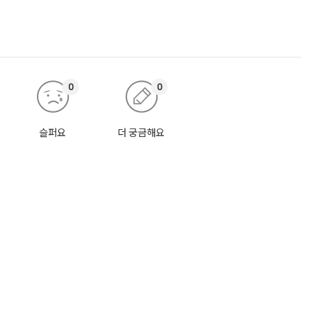
0
0
슬퍼요
더 궁금해요