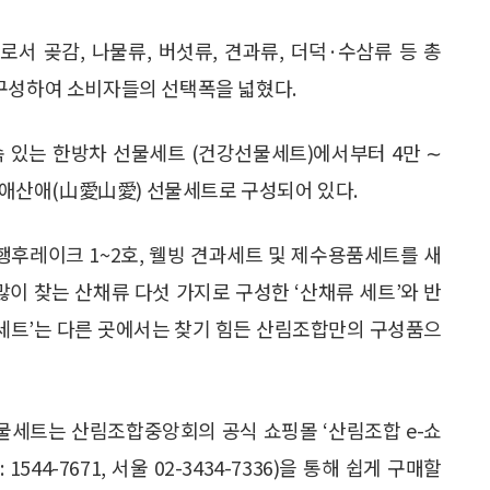
서 곶감, 나물류, 버섯류, 견과류, 더덕·수삼류 등 총
 구성하여 소비자들의 선택폭을 넓혔다.
속 있는 한방차 선물세트 (건강선물세트)에서부터 4만 ∼
 산애산애(山愛山愛) 선물세트로 구성되어 있다.
행후레이크 1~2호, 웰빙 견과세트 및 제수용품세트를 새
많이 찾는 산채류 다섯 가지로 구성한 ‘산채류 세트’와 반
 세트’는 다른 곳에서는 찾기 힘든 산림조합만의 구성품으
선물세트는 산림조합중앙회의 공식 쇼핑몰 ‘산림조합 e-쇼
1544-7671, 서울 02-3434-7336)을 통해 쉽게 구매할