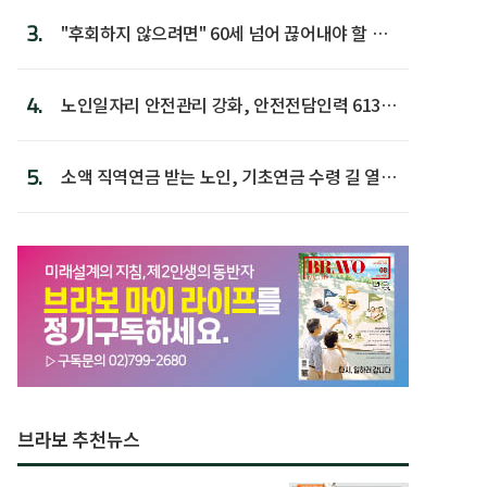
3.
"후회하지 않으려면" 60세 넘어 끊어내야 할 사
람 1위
4.
노인일자리 안전관리 강화, 안전전담인력 613명
첫 배치
5.
소액 직역연금 받는 노인, 기초연금 수령 길 열린
다
브라보 추천뉴스