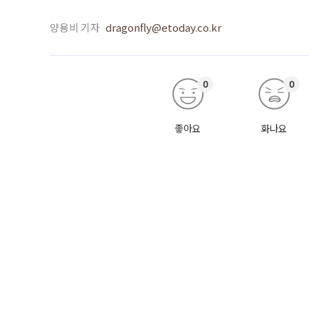
양용비 기자
dragonfly@etoday.co.kr
0
0
좋아요
화나요