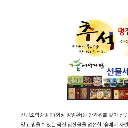
산림조합중앙회(회장 장일환)는 한가위를 맞아 산
믿고 믿을수 있는 국산 임산물을 엄선한 ‘숲에서 자