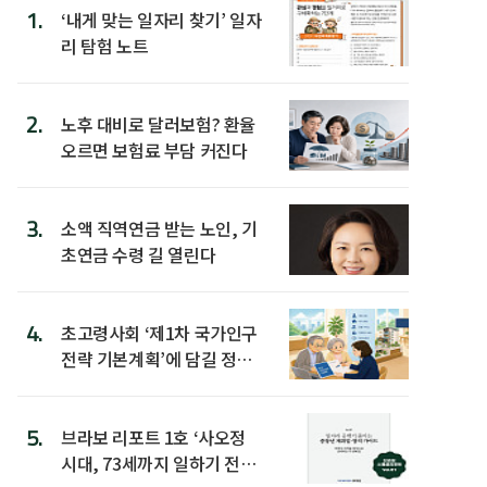
1.
‘내게 맞는 일자리 찾기’ 일자
리 탐험 노트
2.
노후 대비로 달러보험? 환율
오르면 보험료 부담 커진다
3.
소액 직역연금 받는 노인, 기
초연금 수령 길 열린다
4.
초고령사회 ‘제1차 국가인구
전략 기본계획’에 담길 정책
은
5.
브라보 리포트 1호 ‘사오정
시대, 73세까지 일하기 전략’