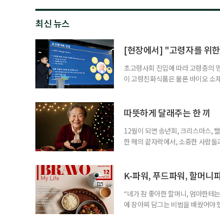
최신 뉴스
[현장에서] "고령자를 위한
초고령사회 진입에 따라 고령층의 영
이 고령친화식품은 물론 바이오 소
남대학교 동물자원과학부 교수는 19일
엄에서 '계란 단백질의 기능성과 고
자의 생리적 한계를 고려할 때 소화
따뜻하게 달래주는 한 끼
르면 한국
12월이 되면 송년회, 크리스마스, 
한 해의 끝자락에서, 소중한 사람들과
도 충분히 행복한 시간을 보낼 수 있
을 만드는 순간이 됩니다. 최근 ‘케
장한 김밥, 국밥, 호떡, 떡볶이, 라
K-파워, 푸드파워, 할머니
“네가 참 좋아한 할머니, 엄마한테는
에 장아찌 담그는 비법을 배웠어야 했
생각나네요. 6.25전쟁 당시 피난