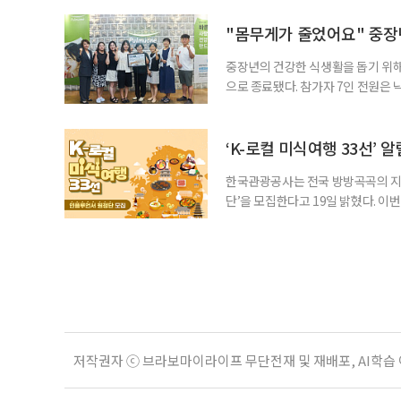
식 잘하는 분으로 소문이 자자했습니
만들어주셔서, 고급스런 음식을 잘하
"몸무게가 줄었어요" 중장년
중장년의 건강한 식생활을 돕기 위해
으로 종료됐다. 참가자 7인 전원은
를 경험했다고 입을 모았다. 체험 종
다”, “지인에게 추천하고 싶다”고
△다양한 메뉴와 영양 균형 등울 꼽았
‘K-로컬 미식여행 33선’ 
한국관광공사는 전국 방방곡곡의 지역
단’을 모집한다고 19일 밝혔다. 이
인 관광객들에게 우리 고장의 진짜 맛
콘텐츠 제작에 관심 있는 크리에이터 
월 17일 발표한다. 선발 기준은 ▲
저작권자 ⓒ 브라보마이라이프 무단전재 및 재배포, AI학습