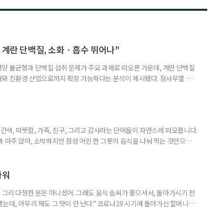
 계란 단백질, 소화ㆍ흡수 뛰어나"
양 불균형과 단백질 섭취 문제가 주요 과제로 떠오른 가운데, 계란 단백질
재와 친환경 산업으로까지 확장 가능하다는 분석이 제시됐다. 정사무엘 충
 서울 서초구 양재동 aT센터에서 열린 '에크테크 코리아 2025' 심포지
령친화식품으로서의 활용 가능성'을 주제로 발표하며 "계란 단백질은 고령
·흡수·이용 측면에서 매우 경쟁력 있는 단백질원"이라고 밝혔다. 발표에 따
빨간색, 따뜻함, 가족, 친구, 그리고 감사라는 단어들이 자연스레 떠오릅니다.
 마주 앉아, 소박하지만 정성 어린 한 그릇의 음식을 나눠 먹는 것만으로
습니다. ‘한 끼’는 단순한 식사가 아닌 마음을 나누는 방식이며, 소중한 기억
이팝 데몬 헌터스’ 콘텐츠가 전 세계인의 사랑을 받으며 애니메이션 속에 등
면 같은 K-푸드가 함께 주목받고 있습니다. K-푸드로
파워
 그리 다정한 분은 아니셨어. 그래도 음식 솜씨가 좋으셔서, 돌아가시기 전
는데, 아무리 해도 그 맛이 안 난다.” 코로나19 시기에 돌아가신 할머니가
 내려와 낯선 지역에서 오랜 기간 하숙집을 운영하셨던 할머니는 동네에서 음