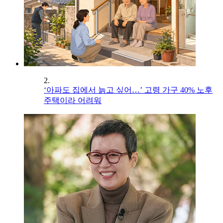
2.
‘아파도 집에서 늙고 싶어…’ 고령 가구 40% 노후
주택이라 어려워