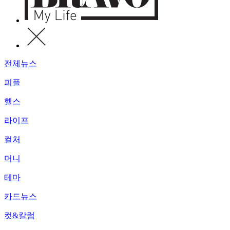
전체뉴스
피플
헬스
라이프
컬처
머니
테마
카드뉴스
컷&칼럼