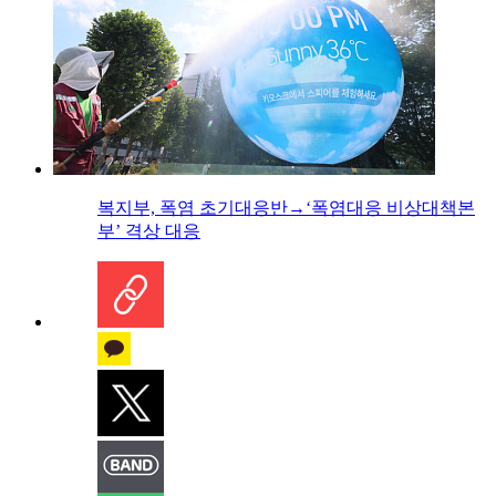
복지부, 폭염 초기대응반→‘폭염대응 비상대책본
부’ 격상 대응