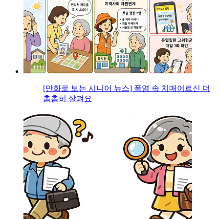
[만화로 보는 시니어 뉴스] 폭염 속 치매어르신 더
촘촘히 살펴요