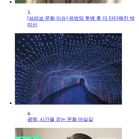
3.
[브라보 문화 이슈] 유방암 투병 후 더 단단해진 박
미선
4.
광명, 시간을 걷는 문화 마실길