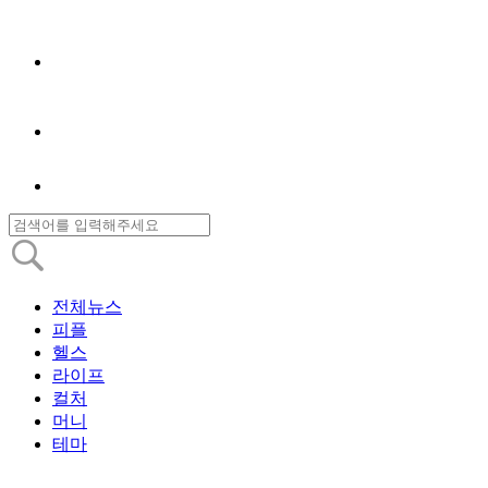
전체뉴스
피플
헬스
라이프
컬처
머니
테마