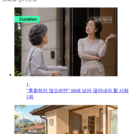
1.
"후회하지 않으려면" 60세 넘어 끊어내야 할 사람
1위