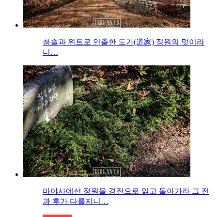
청솔과 위트로 연출한 도가(道家) 정원의 멋이라
니…
마야사에선 정원을 경전으로 읽고 돌아가라 그 전
과 후가 다를지니…