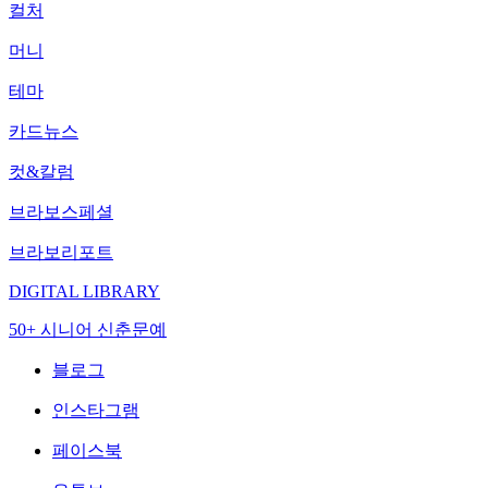
컬처
머니
테마
카드뉴스
컷&칼럼
브라보스페셜
브라보리포트
DIGITAL LIBRARY
50+ 시니어 신춘문예
블로그
인스타그램
페이스북