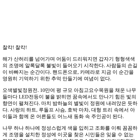
찰칵! 찰칵!
해가 산허리를 넘어가며 어둠이 드리워지면 갑자기 형형색색
의 조명에 알록달록 불빛이 들어오기 시작한다. 사람들의 손길
이 바빠지는 순간이다. 핸드폰으로, 카메라로 지금 이 순간을
영원히 기억하기 위한 추억 만들기에 여념이 없다.
오색별빛정원전. 10만여 평 규모 아침고요수목원을 채운 나무
들마다 LED전등이 불을 밝히면 꿈속에서도 만나기 힘든 빛의
향연이 펼쳐진다. 마치 밤하늘의 별빛이 정원에 내려앉은 듯하
다. 사랑의 하트, 루돌프 사슴, 호박 마차, 대형 트리 속에서 아
이들과 함께 온 어른들도 어느새 동화 속 주인공이 된다.
나무 하나 하나에 정성스럽게 색을 입히고 조화를 이뤄 꼼꼼하
게 조명을 설치한 정성에 이곳을 찾은 시민들은 잊을 수 없는