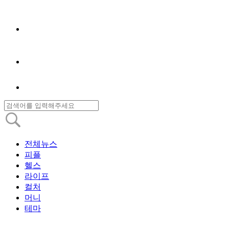
전체뉴스
피플
헬스
라이프
컬처
머니
테마