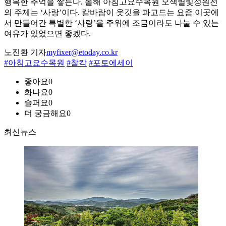
행복한 추억을 쌓는다. 올해 아침고요수목원 오색별빛정원전
의 주제는 ‘사랑’이다. 칼바람이 옷깃을 파고드는 요즘 이곳에
서 만들어간 특별한 ‘사랑’을 주위에 조금이라도 나눌 수 있는
여유가 있었으면 좋겠다.
노진환 기자
myfixer@etoday.co.kr
#아침고요수목원
#찰칵
#포토에세이
좋아요
0
화나요
0
슬퍼요
0
더 궁금해요
0
최신뉴스