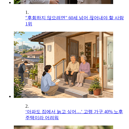
1.
"후회하지 않으려면" 60세 넘어 끊어내야 할 사람
1위
2.
‘아파도 집에서 늙고 싶어…’ 고령 가구 40% 노후
주택이라 어려워