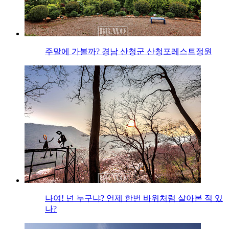
주말에 가볼까? 경남 산청군 산청포레스트정원
나여! 넌 누구냐? 언제 한번 바위처럼 살아본 적 있
나?