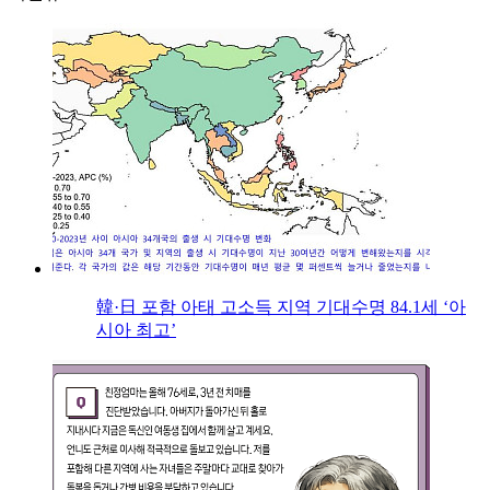
韓·日 포함 아태 고소득 지역 기대수명 84.1세 ‘아
시아 최고’