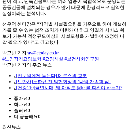
원이 적고, 단독건물보다는 여러 업종이 복합적으로 운영되는
공동건물에 설치되는 경우가 많기 때문에 환경적으로 열악한
실정이라는 분석이다.
선우덕 센터장은 “지역별 시설필요량을 기준으로 하여 개설허
가를 줄 수 있는 법적 조치가 마련돼야 하고 양질의 서비스 확
보가 가능한 적정규모이상의 시설모형을 개발하여 조정해 나
갈 필요가 있다”고 권고했다.
박근빈 기자
ray@etoday.co.kr
#노인장기요양보험
#요양시설
#보건사회연구원
박근빈 기자의 주요 뉴스
⌞
[전문의에게 듣는다] 메르스의 교훈
⌞
[브만사]노환규 전 의협회장의 ‘나의 가족과 삶’
⌞
[건강119]금연시대, 왜 아직도 담배를 피워야 하는가?
좋아요
0
화나요
0
슬퍼요
0
더 궁금해요
0
최신뉴스