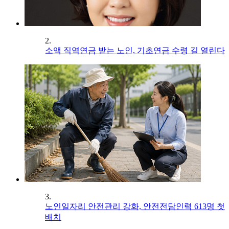
2.
소액 직역연금 받는 노인, 기초연금 수령 길 열린다
3.
노인일자리 안전관리 강화, 안전전담인력 613명 첫
배치