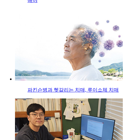
해야
파킨슨병과 헷갈리는 치매, 루이소체 치매