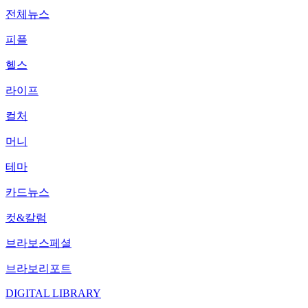
전체뉴스
피플
헬스
라이프
컬처
머니
테마
카드뉴스
컷&칼럼
브라보스페셜
브라보리포트
DIGITAL LIBRARY