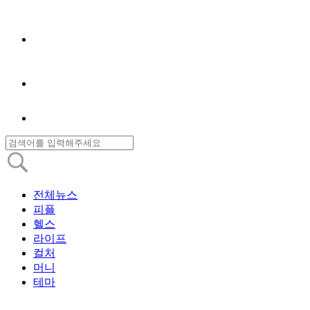
전체뉴스
피플
헬스
라이프
컬처
머니
테마