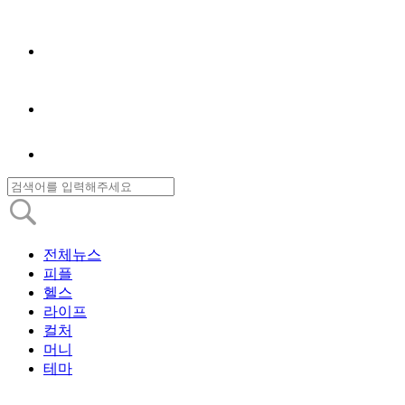
전체뉴스
피플
헬스
라이프
컬처
머니
테마