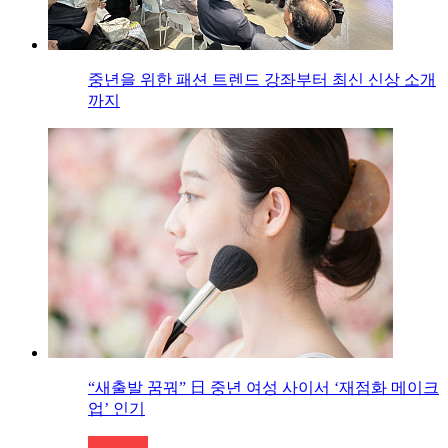
중년을 위한 패션 트렌드 강좌부터 최신 신상 소개
까지
“새출발 꿈꿔” 日 중년 여성 사이서 ‘재점화 메이크
업’ 인기