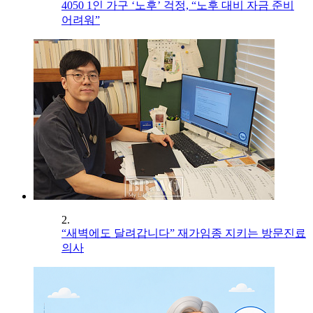
4050 1인 가구 ‘노후’ 걱정, “노후 대비 자금 준비
어려워”
2.
“새벽에도 달려갑니다” 재가임종 지키는 방문진료
의사