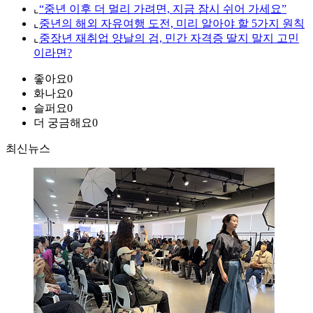
⌞
“중년 이후 더 멀리 가려면, 지금 잠시 쉬어 가세요”
⌞
중년의 해외 자유여행 도전, 미리 알아야 할 5가지 원칙
⌞
중장년 재취업 양날의 검, 민간 자격증 딸지 말지 고민
이라면?
좋아요
0
화나요
0
슬퍼요
0
더 궁금해요
0
최신뉴스