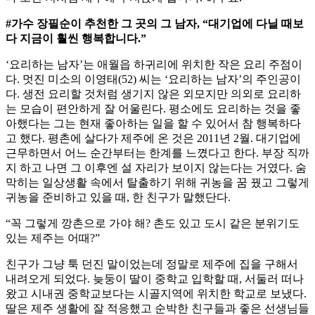
#가수 장필순이 추천한 그 곳의 그 남자, “대기업에 다닐 때보
다 지금이 훨씬 행복합니다.”
‘요리하는 남자’는 애월읍 하귀리에 위치한 작은 요리 주점이
다. 멋진 미소의 이영태(52) 씨는 ‘요리하는 남자’의 주인공이
다. 생전 요리할 것처럼 생기지 않은 외모지만 의외로 요리하
는 모습이 편안하게 잘 어울린다. 평소에도 요리하는 것을 좋
아했다는 그는 현재 좋아하는 일을 할 수 있어서 참 행복하다
고 했다. 평촌에 살다가 제주에 온 것은 2011년 2월. 대기업에
근무하면서 어느 순간부터는 한계를 느꼈다고 한다. 부장 직까
지 하고 나면 그 이후엔 설 자리가 보이지 않는다는 거였다. 숨
막히는 일상생활 속에서 탈출하기 위해 귀농을 꿈 꿨고 그렇게
귀농을 준비하고 있을 때, 한 친구가 말했단다.
“꼭 그렇게 깡촌으로 가야 해? 촌도 있고 도시 같은 분위기도
있는 제주는 어때?”
친구가 그냥 툭 던진 말이었는데 정말로 제주에 집을 구해서
내려오게 되었다. 늦둥이 딸이 중학교 입학할 때, 서둘러 떠나
왔고 시내권 중학교보다는 시골지역에 위치한 학교로 보냈다.
딸은 제주 생활에 잘 적응했고 순박한 친구들과 좋은 선생님들