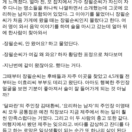
게 느껴졌다. 얼마 전, 모 잡지에서 가수 장필순씨가 자신이 자
주 다니는 명소들을 하나씩 나열하면서 소개했는데 그곳에 요
리하는 남자가 포함되어 있었다. 그 이야기를 물었더니 장필순
씨가 처음 가게에 왔을 때는 장필순씨인지 몰랐다고 한다. 여
러 명이 와서 음악 이야기를 하며 술을 마시고 갔는데 얼마 뒤
에 한사람이 찾아와서
-장필순씨, 안 왔어요? 하고 물었단다.
-장필순씨가 여길 왜 와요? 하자 황당한 표정으로 쳐다보며
-지난번에 같이 왔잖아요. 했다는 거다.
그때부터 장필순씨는 후배들과 자주 이곳을 찾았고 4,5개월 전
부터는 이효리씨 부부도 데리고 왔단다. 아마도 행복한 주인장
얼굴을 보면 기분이 좋아져서 술이 잘 들어가게 되는 것 아닐
까?
‘달파란’의 주인장 김태환씨, ‘요리하는 남자’의 주인장 이영태
씨 모두 공통점은 예전 직장보다 지금 제주에서 하는 일이 훨
씬 만족스럽다는 거였다. 그리고 이 두 사람의 충고 또한 같다.
여행지에서 봤던 제주는 잊으라고. 바다를 감상하고 잔디를 다
듬고 하는 로망은 일상생활이 되는 순간 또 하나의 삶이 된다