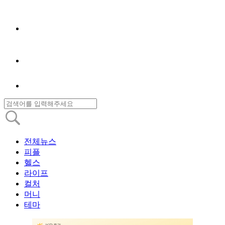
전체뉴스
피플
헬스
라이프
컬처
머니
테마