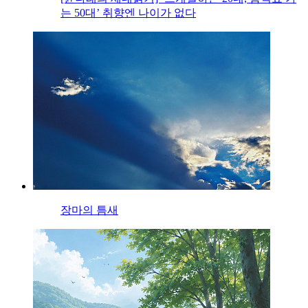
는 50대’ 취향엔 나이가 없다
장마의 틈새