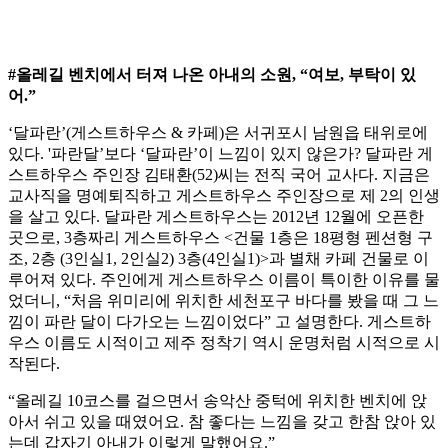
#올레길 벤치에서 터져 나온 아내의 소원, “여보, 부탁이 있
어.”
‘달파란’(게스트하우스 & 카페)은 서귀포시 남원읍 태위로에
있다. '파란달’보다 ‘달파란’이 느낌이 있지 않은가? 달파란 게
스트하우스 주인장 김태환(52)씨는 전직 국어 교사다. 지금은
교사직을 명예퇴직하고 게스트하우스 주인장으로 제 2의 인생
을 살고 있다. 달파란 게스트하우스는 2012년 12월에 오픈한
곳으로, 3층짜리 게스트하우스 <건물 1층은 18평형 펜션형 구
조, 2층 (3인실1, 2인실2) 3층(4인실1)>과 별채 카페 건물로 이
루어져 있다. 주인에게 게스트하우스 이름이 특이한 이유를 물
었더니, “처음 위미리에 위치한 세천포구 바다를 봤을 때 그 느
낌이 파란 달이 다가오는 느낌이었다” 고 설명한다. 게스트하
우스 이름도 시적이고 제주 정착기 역시 운명처럼 시적으로 시
작된다.
“올레길 10코스를 걸으면서 송악산 중턱에 위치한 벤치에 앉
아서 쉬고 있을 때였어요. 참 좋다는 느낌을 갖고 한참 앉아 있
는데 갑자기 아내가 이렇게 말했어요.”