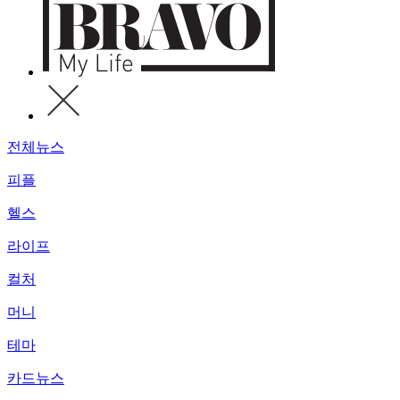
전체뉴스
피플
헬스
라이프
컬처
머니
테마
카드뉴스