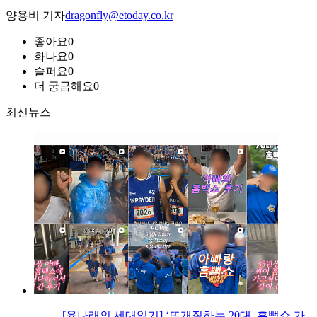
양용비 기자
dragonfly@etoday.co.kr
좋아요
0
화나요
0
슬퍼요
0
더 궁금해요
0
최신뉴스
[윤나래의 세대읽기] ‘뜨개질하는 20대, 흠뻑쇼 가