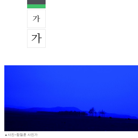
▲사진=함철훈 사진가