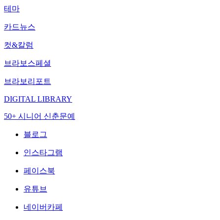
테마
카드뉴스
컷&칼럼
브라보스페셜
브라보리포트
DIGITAL LIBRARY
50+ 시니어 신춘문예
블로그
인스타그램
페이스북
유튜브
네이버카페