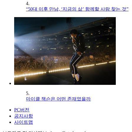
4.
“50대 이후 만남, ‘지금의 삶’ 함께할 사람 찾는 것”
5.
마이클 잭슨은 어떤 존재였을까
PC버전
공지사항
사이트맵