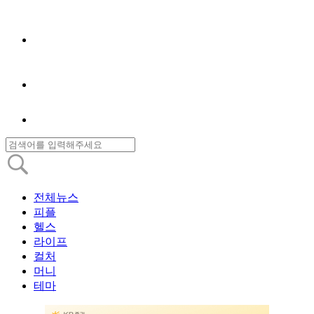
전체뉴스
피플
헬스
라이프
컬처
머니
테마