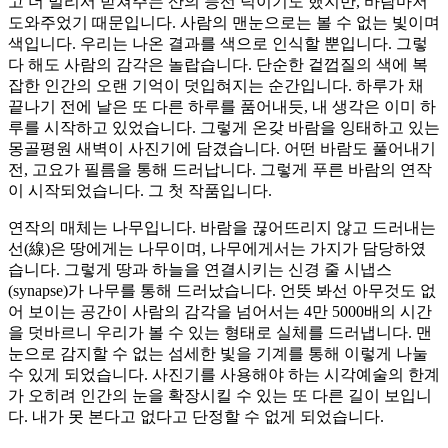
고 더 멀리서 받쳐주는 산의 능선 덕이기도 했지만, 바람마저
도와주었기 때문입니다. 사람의 맨눈으로는 볼 수 없는 빛이며
색입니다. 우리는 나온 결과를 색으로 인식할 뿐입니다. 그렇
다 해도 사람의 감각은 놀랍습니다. 단순한 겉껍질의 색에 복
잡한 인간의 오랜 기억이 덧입혀지는 순간입니다. 하루가 채
끝나기 전에 날은 또 다른 하루를 품어내듯, 내 생각은 이미 하
루를 시작하고 있었습니다. 그렇게 온갖 바람을 잉태하고 있는
몽골평원 새벽이 사진기에 담겼습니다. 어떤 바람도 풀어내기
전, 고요가 필름을 통해 드러납니다. 그렇게 푸른 바람의 연작
이 시작되었습니다. 그 첫 작품입니다.
연작의 매체는 나무입니다. 바람을 끊어뜨리지 않고 드러내는
선(線)은 땅에게는 나무이며, 나무에게서는 가지가 담당하였
습니다. 그렇게 땅과 하늘을 연결시키는 신경 줄 시냅스
(synapse)가 나무를 통해 드러났습니다. 언뜻 봐선 아무것도 없
어 보이는 공간이 사람의 감각을 넘어서는 4만 5000배의 시간
을 덧바르니 우리가 볼 수 있는 형태로 실체를 드러냅니다. 맨
눈으로 감지할 수 없는 섬세한 빛을 기계를 통해 이렇게 나눌
수 있게 되었습니다. 사진기를 사용해야 하는 시각예술의 한계
가 오히려 인간의 눈을 확장시킬 수 있는 또 다른 길이 보입니
다. 내가 못 본다고 없다고 단정할 수 없게 되었습니다.