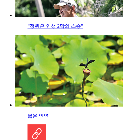
“정원은 인생 2막의 스승”
짧은 인연