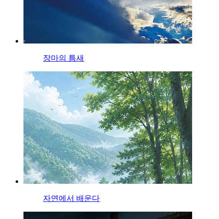
장마의 틈새
자연에서 배운다