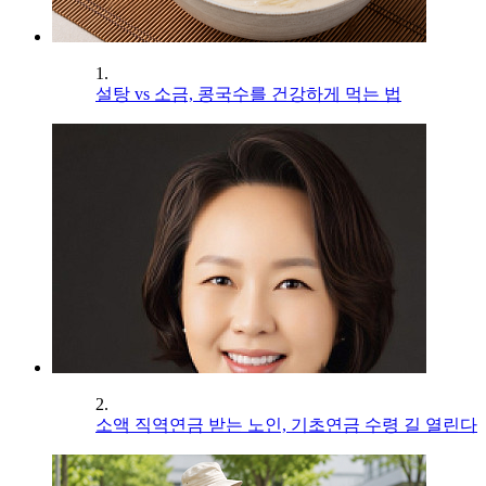
1.
설탕 vs 소금, 콩국수를 건강하게 먹는 법
2.
소액 직역연금 받는 노인, 기초연금 수령 길 열린다