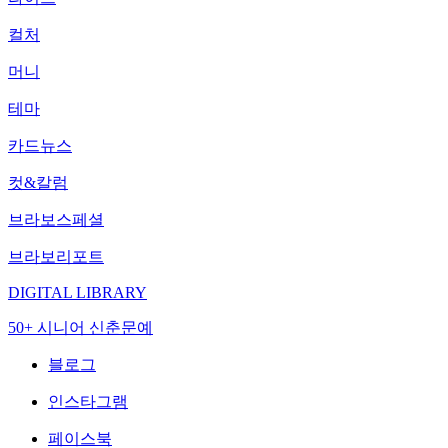
컬처
머니
테마
카드뉴스
컷&칼럼
브라보스페셜
브라보리포트
DIGITAL LIBRARY
50+ 시니어 신춘문예
블로그
인스타그램
페이스북