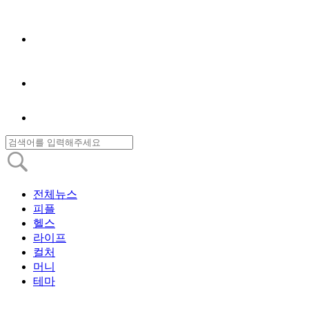
전체뉴스
피플
헬스
라이프
컬처
머니
테마