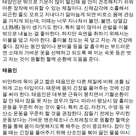
태양인은 밖으로 기운이 많이 발산돼 몸 안이 건조해지기 쉬워
마른 장작에 비유할 수 있는 체질이다. 신체감각에 소홀해서
피곤한 줄도 모르고 지내다가 앓아눕게 되면 비로소 몸에 관심
을 가지게 되는데, 이때는 너무 지나쳐서 불안, 불면, 상열감
(上熱感) 등이 생기기도 한다. 특히 열이 많아서 손발을 이불
밖으로 내놓는 걸 좋아한다. 하지만 숙면을 취하기 위해서는
이불을 덮고 자야 한다. 홑이불 정도는 꼭 덮고 자는 게 건강에
좋다. 잠자는 동안 땀이나 분비물 등을 잘 흡수하는 부드러운
면 소재의 가벼운 옷을 선택하고 되도록 꽉 끼는 속옷 등은 벗
고 자는 것이 원활한 혈액 순환에 도움을 준다.
태음인
비만하며 목이 굵고 짧은 태음인은 다른 체질에 비해 코를 심
하게 고는 타입이다. 때문에 몸의 긴장을 풀어주는 것에 신경
을 써야 한다. 태음인은 대부분 근육이 뭉치면서 기혈순환이
잘 안 돼서 잠을 못 자는 경우가 많다. 따라서 평상시 땀 흘리는
운동을 꾸준히 하는 것이 좋다. 특히 조깅, 자전거, 수영 등 유
산소 운동을 꾸준히 할 것을 권장한다. 잠들기 전에는 무리한
운동보다는 가벼운 맨손체조나 스트레칭으로 원활한 혈액순
환을 통해 몸이 따뜻해지도록 해주는 것이 중요하다. 잠이 안
올 때는 긴장을 풀어주기 위해 산조인을 볶아 끓인 물을 마시