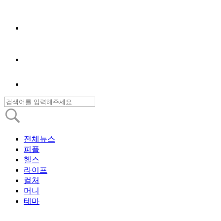
전체뉴스
피플
헬스
라이프
컬처
머니
테마