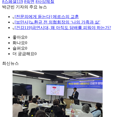
#스페셜119
#숙면
#사상체질
박근빈 기자의 주요 뉴스
⌞
[전문의에게 듣는다] 메르스의 교훈
⌞
[브만사]노환규 전 의협회장의 ‘나의 가족과 삶’
⌞
[건강119]금연시대, 왜 아직도 담배를 피워야 하는가?
좋아요
0
화나요
0
슬퍼요
0
더 궁금해요
0
최신뉴스