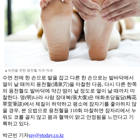
▲숙면을 위한 용천혈 자극 자세
수면 전에 한 손으로 발을 잡고 다른 한 손으로는 발바닥에서
열이 날 때까지 용천혈(涌泉穴)을 마찰한 다음, 다시 다른 한쪽
의 용천혈도 발바닥에 약간 땀이 날 정도로 열이 날 때까지 마
찰한다. 명(明)나라 사람 장대복(張大復)은 매화초당필담(梅花
草堂筆談)에서 체질이 허약하고 평소에 잠자기를 좋아하지 않
을 경우, 본 요법으로 용천혈을 110회 마찰하면 잠자리에서 누
워도 코를 골지 않고 몸과 혈액이 맑고 안정됨을 느낀다고 기
록하고 있다.
박근빈 기자
ray@etoday.co.kr