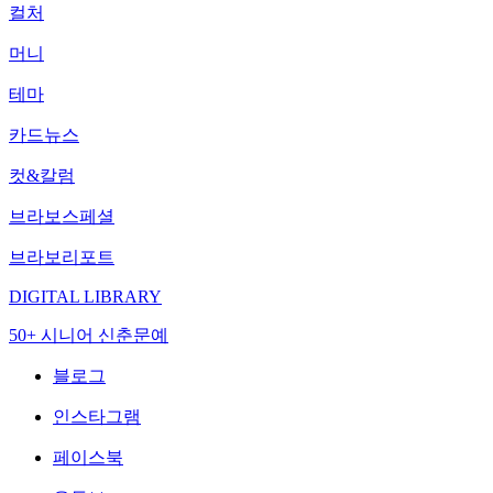
컬처
머니
테마
카드뉴스
컷&칼럼
브라보스페셜
브라보리포트
DIGITAL LIBRARY
50+ 시니어 신춘문예
블로그
인스타그램
페이스북