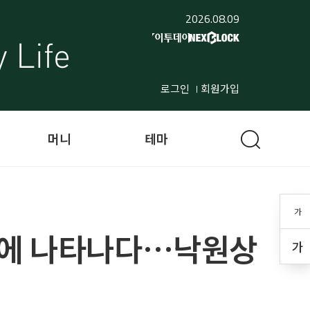
2026.08.09
로그인
회원가입
머니
테마
가
동에 나타나다…낙원상
가