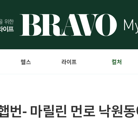
헬스
라이프
컬처
햅번- 마릴린 먼로 낙원