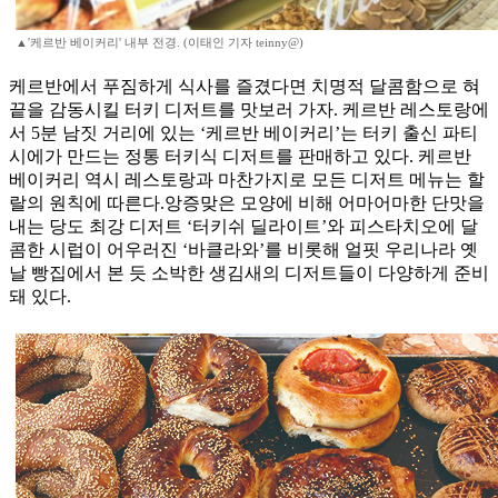
▲'케르반 베이커리' 내부 전경. (이태인 기자 teinny@)
케르반에서 푸짐하게 식사를 즐겼다면 치명적 달콤함으로 혀
끝을 감동시킬 터키 디저트를 맛보러 가자. 케르반 레스토랑에
서 5분 남짓 거리에 있는 ‘케르반 베이커리’는 터키 출신 파티
시에가 만드는 정통 터키식 디저트를 판매하고 있다. 케르반
베이커리 역시 레스토랑과 마찬가지로 모든 디저트 메뉴는 할
랄의 원칙에 따른다.앙증맞은 모양에 비해 어마어마한 단맛을
내는 당도 최강 디저트 ‘터키쉬 딜라이트’와 피스타치오에 달
콤한 시럽이 어우러진 ‘바클라와’를 비롯해 얼핏 우리나라 옛
날 빵집에서 본 듯 소박한 생김새의 디저트들이 다양하게 준비
돼 있다.