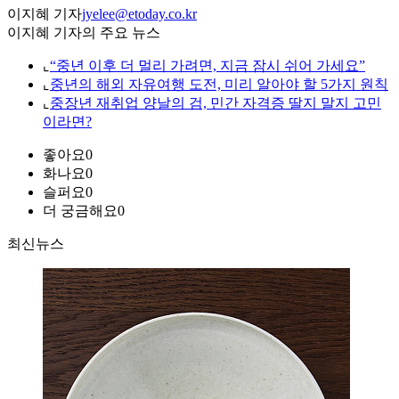
이지혜 기자
jyelee@etoday.co.kr
이지혜 기자의 주요 뉴스
⌞
“중년 이후 더 멀리 가려면, 지금 잠시 쉬어 가세요”
⌞
중년의 해외 자유여행 도전, 미리 알아야 할 5가지 원칙
⌞
중장년 재취업 양날의 검, 민간 자격증 딸지 말지 고민
이라면?
좋아요
0
화나요
0
슬퍼요
0
더 궁금해요
0
최신뉴스