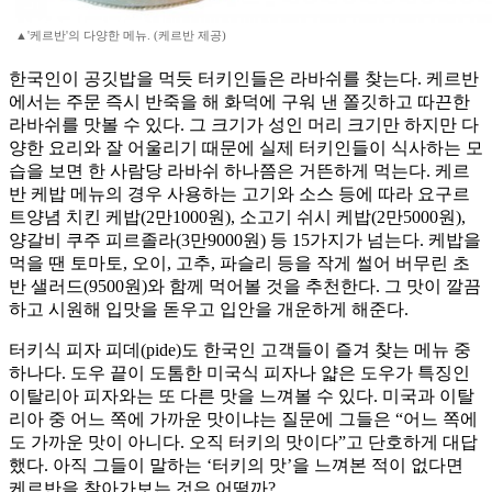
▲'케르반'의 다양한 메뉴. (케르반 제공)
한국인이 공깃밥을 먹듯 터키인들은 라바쉬를 찾는다. 케르반
에서는 주문 즉시 반죽을 해 화덕에 구워 낸 쫄깃하고 따끈한
라바쉬를 맛볼 수 있다. 그 크기가 성인 머리 크기만 하지만 다
양한 요리와 잘 어울리기 때문에 실제 터키인들이 식사하는 모
습을 보면 한 사람당 라바쉬 하나쯤은 거뜬하게 먹는다. 케르
반 케밥 메뉴의 경우 사용하는 고기와 소스 등에 따라 요구르
트양념 치킨 케밥(2만1000원), 소고기 쉬시 케밥(2만5000원),
양갈비 쿠주 피르졸라(3만9000원) 등 15가지가 넘는다. 케밥을
먹을 땐 토마토, 오이, 고추, 파슬리 등을 작게 썰어 버무린 초
반 샐러드(9500원)와 함께 먹어볼 것을 추천한다. 그 맛이 깔끔
하고 시원해 입맛을 돋우고 입안을 개운하게 해준다.
터키식 피자 피데(pide)도 한국인 고객들이 즐겨 찾는 메뉴 중
하나다. 도우 끝이 도톰한 미국식 피자나 얇은 도우가 특징인
이탈리아 피자와는 또 다른 맛을 느껴볼 수 있다. 미국과 이탈
리아 중 어느 쪽에 가까운 맛이냐는 질문에 그들은 “어느 쪽에
도 가까운 맛이 아니다. 오직 터키의 맛이다”고 단호하게 대답
했다. 아직 그들이 말하는 ‘터키의 맛’을 느껴본 적이 없다면
케르반을 찾아가보는 것은 어떨까?