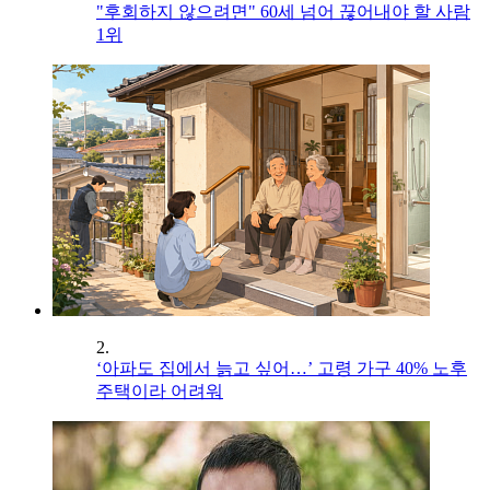
"후회하지 않으려면" 60세 넘어 끊어내야 할 사람
1위
2.
‘아파도 집에서 늙고 싶어…’ 고령 가구 40% 노후
주택이라 어려워