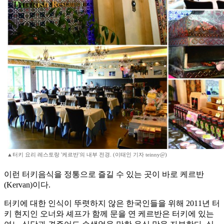
▲터키 요리 레스토랑 '케르반'의 내부 전경. (이태인 기자 teinny@)
이런 터키음식을 정통으로 즐길 수 있는 곳이 바로 케르반
(Kervan)이다.
터키에 대한 인식이 뚜렷하지 않은 한국인들을 위해 2011년 터
키 현지인 오너와 셰프가 함께 문을 연 케르반은 터키에 있는