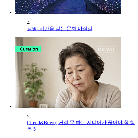
4.
광명, 시간을 걷는 문화 마실길
5.
[Trend&Bravo] 거절 못 하는 시니어가 끊어야 할 행
동 5