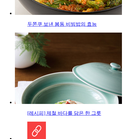
두쫀쿠 보낸 봄동 비빔밥의 효능
[레시피] 제철 바다를 담은 한 그릇