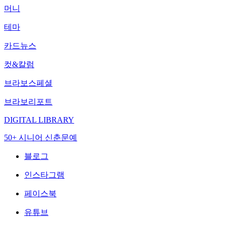
머니
테마
카드뉴스
컷&칼럼
브라보스페셜
브라보리포트
DIGITAL LIBRARY
50+ 시니어 신춘문예
블로그
인스타그램
페이스북
유튜브