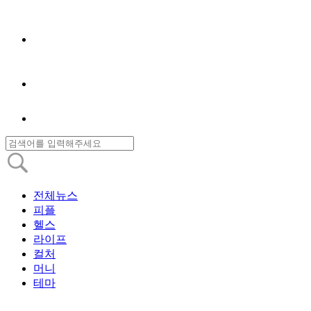
전체뉴스
피플
헬스
라이프
컬처
머니
테마