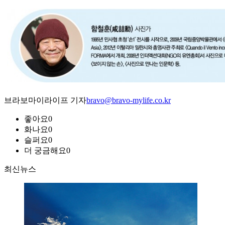
브라보마이라이프 기자
bravo@bravo-mylife.co.kr
좋아요
0
화나요
0
슬퍼요
0
더 궁금해요
0
최신뉴스