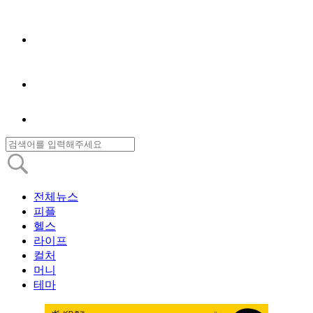
전체뉴스
피플
헬스
라이프
컬처
머니
테마