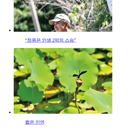
“정원은 인생 2막의 스승”
짧은 인연