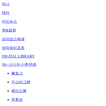
머니
테마
카드뉴스
컷&칼럼
브라보스페셜
브라보리포트
DIGITAL LIBRARY
50+ 시니어 신춘문예
블로그
인스타그램
페이스북
유튜브