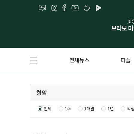
전체뉴스
피플
전체
1주
1개월
1년
직