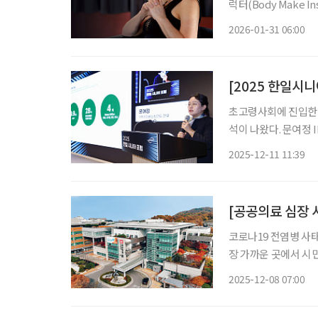
럭터(Body Make 
로, 한국식으로 풀어보
2026-01-31 06:00
닝·체형 교정· 식습
초고령사회에 진입한 
석이 나왔다. 문여정 
르나스에서 열린 ‘20
2025-12-11 11:39
한계는 이미 드러났으며
[공공의료 심장 
코로나19 전염병 사
장 가까운 곳에서 시
지금, 공공의료는 단
2025-12-08 07:00
수행하고 있다. 브
환자 전문