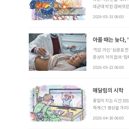
데군데 박힌 검버섯은
년간 쇠를 쥐고 놓지 
2026-05-31 06:00
람들 앞에서 무의식적
아플 때는 늦다, 
‘작은 거인’ 심권호 
증상이 거의 없어 ‘
낮아지는 대표적인 고
2026-05-22 06:00
매달림의 시학
꽃잎이 지는 시간 2018년 겨울, 어머니는 인후암 말기 진단을 받으셨다. 의사 선생님은 차분
하게 CT 영상을 가
은 차갑게 식어가고 있었
2026-04-30 06:00
임 없이 휴직계를 제출