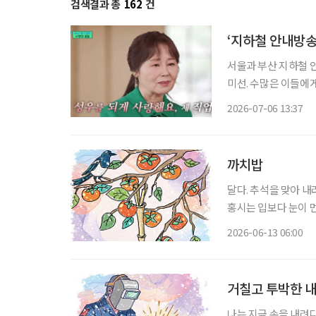
검색결과 총
162
건
‘지하철 안내방송’
서울과 부산 지하철 안
미선. 수많은 이들에게
65세. 강희선 성우는 지난 4일 오전 2시께 지병으로 별세했다. 발인은 6일 오전 7시 40분 서울
2026-07-06 13:37
성모병원 장례식장에
까치밥
달다. 추석을 맞아 
홍시는 입보다 눈이 먼
진다. 홍시는 감나무 
2026-06-13 06:00
법이 없다. 가지를 살
거칠고 투박한 내
나는 지금 손을 내려다