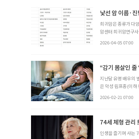
낯선 암 이름·
희귀암은 종류가 다양
암센터 희귀암연구사업
한 희귀암 유형을 체계적으로 정리해 
2026-04-05 07:00
연간 6명 미만으로 드
“감기 몸살인 줄
지난달 유명 배우의 
은 악성 림프종(이하 
서 비교적 흔하게 발
2026-02-21 07:00
은 한편, 사망률 또한
74세 체형 관리
인생을 즐기며 사는 7