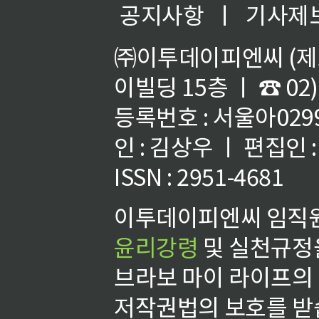
공지사항
ㅣ
기사제
㈜이투데이피엔씨 (제호
이빌딩 15층 ㅣ ☎ 02)
등록번호 : 서울아02992
인 : 김상우 ㅣ 편집인
ISSN : 2951-4681
이투데이피엔씨 임직원
윤리강령
및 실천규정을
브라보 마이 라이프의
저작권법의 보호를 받