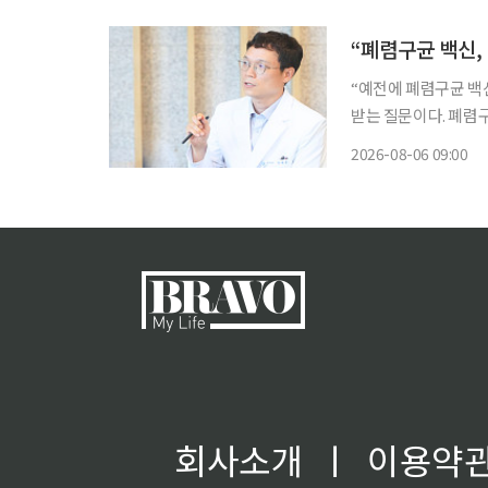
(USPTO)으로부터 특
“폐렴구균 백신,
“예전에 폐렴구균 백신을 맞았는데 
받는 질문이다. 폐렴
가들은 과거 접종 이
2026-08-06 09:00
한다. 폐렴구균
회사소개
ㅣ
이용약