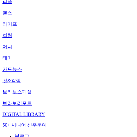
피플
헬스
라이프
컬처
머니
테마
카드뉴스
컷&칼럼
브라보스페셜
브라보리포트
DIGITAL LIBRARY
50+ 시니어 신춘문예
블로그