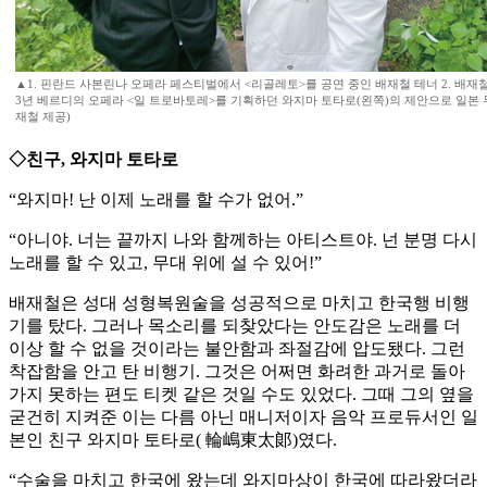
▲1. 핀란드 사본린나 오페라 페스티벌에서 <리골레토>를 공연 중인 배재철 테너 2. 배재철
3년 베르디의 오페라 <일 트로바토레>를 기획하던 와지마 토타로(왼쪽)의 제안으로 일본 
재철 제공)
◇친구, 와지마 토타로
“와지마! 난 이제 노래를 할 수가 없어.”
“아니야. 너는 끝까지 나와 함께하는 아티스트야. 넌 분명 다시
노래를 할 수 있고, 무대 위에 설 수 있어!”
배재철은 성대 성형복원술을 성공적으로 마치고 한국행 비행
기를 탔다. 그러나 목소리를 되찾았다는 안도감은 노래를 더
이상 할 수 없을 것이라는 불안함과 좌절감에 압도됐다. 그런
착잡함을 안고 탄 비행기. 그것은 어쩌면 화려한 과거로 돌아
가지 못하는 편도 티켓 같은 것일 수도 있었다. 그때 그의 옆을
굳건히 지켜준 이는 다름 아닌 매니저이자 음악 프로듀서인 일
본인 친구 와지마 토타로( 輪嶋東太郞)였다.
“수술을 마치고 한국에 왔는데 와지마상이 한국에 따라왔더라