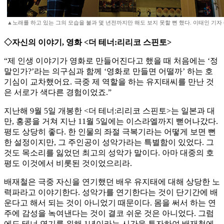
▲노래를 하고 있는 그의 모습을 불과 몇 년전까지만 해도 보지 못할 뻔 했다. 이태인 기자 teinny
◇자신의 이야기, 영화 <더 테너:리리코 스핀토>
“제 인생 이야기가 영화로 만들어진다고 했을 때 처음에는 ‘정
말인가?’라는 의구심과 함께 ‘영화로 만들면 어떨까’ 하는 호
기심이 교차했어요. 극중 제 역할을 하는 유지태씨를 만난 것
은 서로가 색다른 경험이었죠.”
지난해 9월 5일 개봉한 <더 테너:리리코 스핀토>는 일본과 대
만, 홍콩을 거쳐 지난 11월 5일에는 이스라엘까지 뻗어나갔다.
평도 상당히 좋다. 한 인물의 좌절 극복기라는 어떻게 보면 뻔
한 설정이지만, 그 주인공이 성악가라는 특별함이 있었다. 그
것도 목소리를 잃었던 최고의 성악가 말이다. 아마 대중의 호
평도 이것에서 비롯된 것이었으리라.
배재철은 극중 자신을 연기했던 배우 유지태에 대해 상당한 노
력파라고 이야기한다. 성악가를 연기한다는 것이 단기간에 배
운다고 해서 되는 것이 아니었기 때문이다. 몸을 써서 하는 연
주에 감성을 녹여낸다는 것이 결코 쉬운 것은 아니었다. 그럼
에도 테너 연기를 위해 1년이라는 시간을 투자하여 배재철에