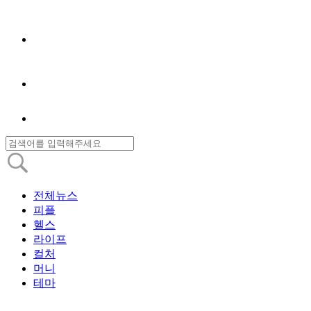
전체뉴스
피플
헬스
라이프
컬처
머니
테마