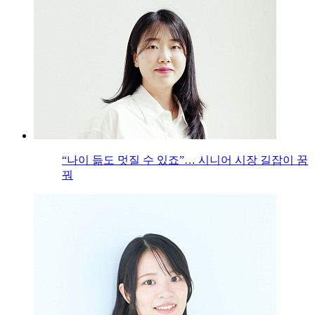
“나이 듦도 멋질 수 있죠”… 시니어 시장 길잡이 꿈
꿔