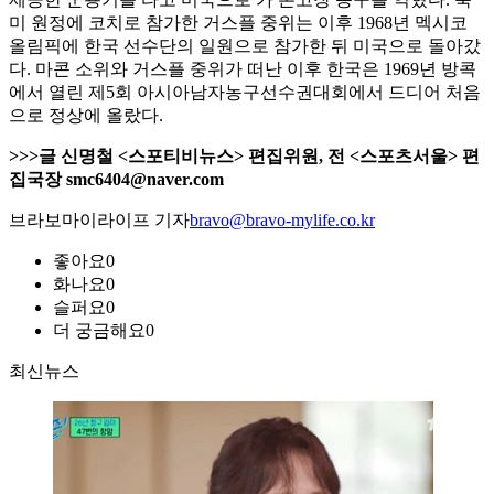
미 원정에 코치로 참가한 거스플 중위는 이후 1968년 멕시코
올림픽에 한국 선수단의 일원으로 참가한 뒤 미국으로 돌아갔
다. 마콘 소위와 거스플 중위가 떠난 이후 한국은 1969년 방콕
에서 열린 제5회 아시아남자농구선수권대회에서 드디어 처음
으로 정상에 올랐다.
>>>글 신명철 <스포티비뉴스> 편집위원, 전 <스포츠서울> 편
집국장 smc6404@naver.com
브라보마이라이프 기자
bravo@bravo-mylife.co.kr
좋아요
0
화나요
0
슬퍼요
0
더 궁금해요
0
최신뉴스