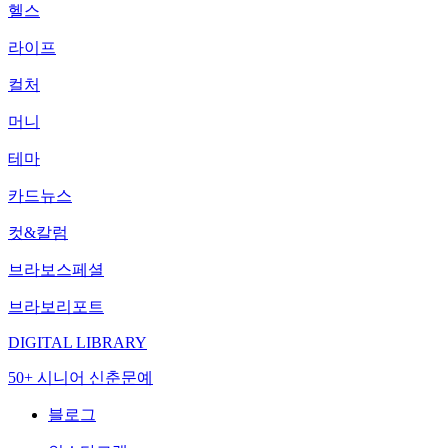
헬스
라이프
컬처
머니
테마
카드뉴스
컷&칼럼
브라보스페셜
브라보리포트
DIGITAL LIBRARY
50+ 시니어 신춘문예
블로그