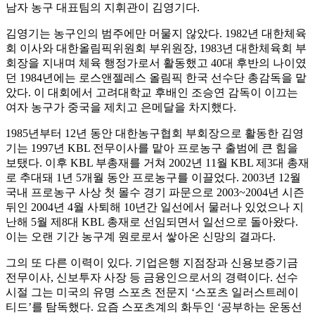
남자 농구 대표팀의 지휘관이 김영기다.
김영기는 농구인의 범주에만 머물지 않았다. 1982년 대한체육
회 이사와 대한올림픽위원회 부위원장, 1983년 대한체육회 부
회장을 지내며 체육 행정가로서 활동했고 40대 후반의 나이였
던 1984년에는 로스앤젤레스 올림픽 한국 선수단 총감독을 맡
았다. 이 대회에서 고려대학교 후배인 조승연 감독이 이끄는
여자 농구가 중국을 제치고 은메달을 차지했다.
1985년부터 12년 동안 대한농구협회 부회장으로 활동한 김영
기는 1997년 KBL 전무이사를 맡아 프로농구 출범에 큰 힘을
보탰다. 이후 KBL 부총재를 거쳐 2002년 11월 KBL 제3대 총재
로 추대돼 1년 5개월 동안 프로농구를 이끌었다. 2003년 12월
국내 프로농구 사상 첫 몰수 경기 파문으로 2003~2004년 시즌
뒤인 2004년 4월 사퇴해 10년간 일선에서 물러나 있었으나 지
난해 5월 제8대 KBL 총재로 선임되면서 일선으로 돌아왔다.
이는 오랜 기간 농구계 원로로서 쌓아온 신망의 결과다.
그의 또 다른 이력이 있다. 기업은행 지점장과 신용보증기금
전무이사, 신보투자 사장 등 금융인으로서의 경력이다. 선수
시절 그는 미국의 유명 스포츠 전문지 ‘스포츠 일러스트레이
티드’를 탐독했다. 요즘 스포츠계의 화두인 ‘공부하는 운동선