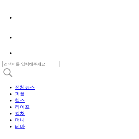
전체뉴스
피플
헬스
라이프
컬처
머니
테마