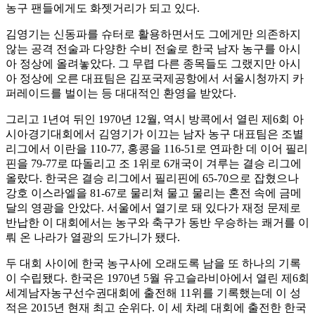
농구 팬들에게도 화젯거리가 되고 있다.
김영기는 신동파를 슈터로 활용하면서도 그에게만 의존하지
않는 공격 전술과 다양한 수비 전술로 한국 남자 농구를 아시
아 정상에 올려놓았다. 그 무렵 다른 종목들도 그랬지만 아시
아 정상에 오른 대표팀은 김포국제공항에서 서울시청까지 카
퍼레이드를 벌이는 등 대대적인 환영을 받았다.
그리고 1년여 뒤인 1970년 12월, 역시 방콕에서 열린 제6회 아
시아경기대회에서 김영기가 이끄는 남자 농구 대표팀은 조별
리그에서 이란을 110-77, 홍콩을 116-51로 연파한 데 이어 필리
핀을 79-77로 따돌리고 조 1위로 6개국이 겨루는 결승 리그에
올랐다. 한국은 결승 리그에서 필리핀에 65-70으로 잡혔으나
강호 이스라엘을 81-67로 물리쳐 물고 물리는 혼전 속에 금메
달의 영광을 안았다. 서울에서 열기로 돼 있다가 재정 문제로
반납한 이 대회에서는 농구와 축구가 동반 우승하는 쾌거를 이
뤄 온 나라가 열광의 도가니가 됐다.
두 대회 사이에 한국 농구사에 오래도록 남을 또 하나의 기록
이 수립됐다. 한국은 1970년 5월 유고슬라비아에서 열린 제6회
세계남자농구선수권대회에 출전해 11위를 기록했는데 이 성
적은 2015년 현재 최고 순위다. 이 세 차례 대회에 출전한 한국