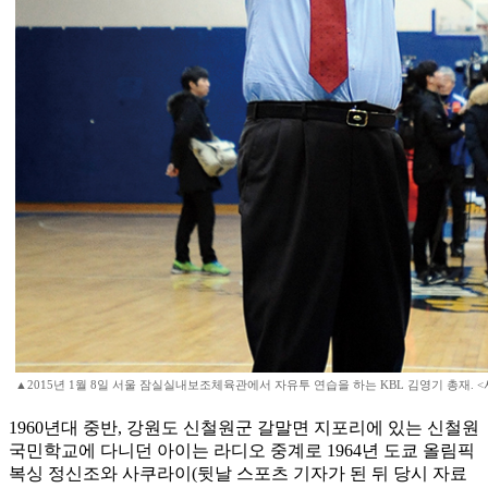
▲2015년 1월 8일 서울 잠실실내보조체육관에서 자유투 연습을 하는 KBL 김영기 총재. <
1960년대 중반, 강원도 신철원군 갈말면 지포리에 있는 신철원
국민학교에 다니던 아이는 라디오 중계로 1964년 도쿄 올림픽
복싱 정신조와 사쿠라이(뒷날 스포츠 기자가 된 뒤 당시 자료