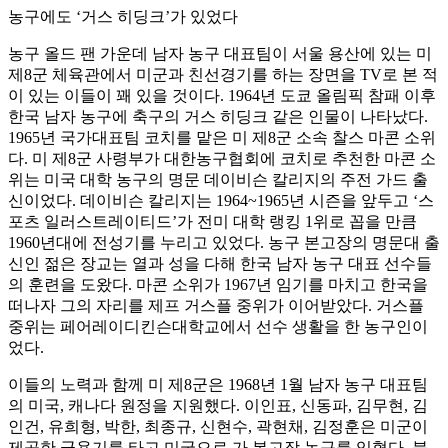
농구에도 ‘거스 히딩크’가 있었다
농구 올드 팬 가운데 남자 농구 대표팀이 서울 용산에 있는 미
제8군 체육관에서 미군과 친선경기를 하는 장면을 TV로 본 적
이 있는 이들이 꽤 있을 것이다. 1964년 도쿄 올림픽 참패 이후
한국 남자 농구에 축구의 거스 히딩크 같은 인물이 나타났다.
1965년 국가대표팀 코치를 맡은 미 제8군 소속 찰스 마콘 소위
다. 미 제8군 사령부가 대한농구협회에 코치로 추천한 마콘 소
위는 미국 대학 농구의 명문 데이비슨 칼리지의 주전 가드 출
신이었다. 데이비슨 칼리지는 1964~1965년 시즌을 앞두고 ‘스
포츠 일러스트레이티드’가 전미 대학 랭킹 1위로 꼽을 만큼
1960년대에 전성기를 누리고 있었다. 농구 본고장의 명문대 출
신인 젊은 장교는 열과 성을 다해 한국 남자 농구 대표 선수들
의 훈련을 도왔다. 마콘 소위가 1967년 임기를 마치고 한국을
떠나자 그의 자리를 제프 거스플 중위가 이어받았다. 거스플
중위는 페어레이디킨슨대학교에서 선수 생활을 한 농구인이
었다.
이들의 노력과 함께 미 제8군은 1968년 1월 남자 농구 대표팀
의 미국, 캐나다 원정을 지원했다. 이인표, 신동파, 김무현, 김
인건, 유희형, 박한, 최종규, 신현수, 곽현채, 김정훈은 미군이
제공한 군용기를 타고 미국으로 가 본고장 농구를 익혔다. 북