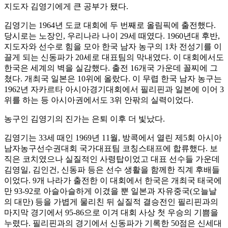
지도자 김영기에게 큰 공부가 됐다.
김영기는 1964년 도쿄 대회에 두 번째로 올림픽에 출전했다.
당시로는 노장인, 우리나라 나이 29세 때였다. 1960년대 후반,
지도자와 선수로 힘을 모아 한국 남자 농구의 1차 전성기를 이
끌게 되는 신동파가 20세로 대표팀의 막내였다. 이 대회에서도
한국은 세계의 벽을 실감했다. 출전 16개국 가운데 꼴찌에 그
쳤다. 개최국 일본은 10위에 올랐다. 이 무렵 한국 남자 농구는
1962년 자카르타 아시아경기대회에서 필리핀과 일본에 이어 3
위를 하는 등 아시아권에서도 3위 안팎의 실력이었다.
농구인 김영기의 진가는 은퇴 이후 더 빛났다.
김영기는 33세 때인 1969년 11월, 방콕에서 열린 제5회 아시아
남자농구선수권대회 국가대표팀 코칭스태프에 합류했다. 보
직은 코치였으나 실질적인 사령탑이었고 대표 선수들 가운데
김영일, 김인건, 신동파 등은 선수 생활을 함께한 직계 후배들
이었다. 9개 나라가 출전한 이 대회에서 한국은 개최국 태국에
만 93-92로 아슬아슬하게 이겼을 뿐 일본과 자유중국(오늘날
의 대만) 등을 가볍게 물리친 뒤 실질적 결승전인 필리핀과의
마지막 경기에서 95-86으로 이겨 대회 사상 첫 우승의 기쁨을
누렸다. 필리핀과의 경기에서 신동파가 기록한 50점은 신세대