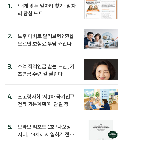
1.
‘내게 맞는 일자리 찾기’ 일자
리 탐험 노트
2.
노후 대비로 달러보험? 환율
오르면 보험료 부담 커진다
3.
소액 직역연금 받는 노인, 기
초연금 수령 길 열린다
4.
초고령사회 ‘제1차 국가인구
전략 기본계획’에 담길 정책
은
5.
브라보 리포트 1호 ‘사오정
시대, 73세까지 일하기 전략’