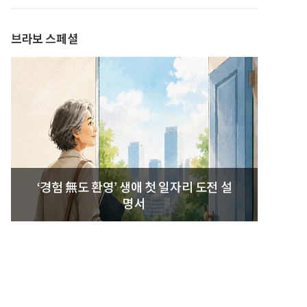
발간
브라보 스페셜
‘경험 無도 환영’ 생애 첫 일자리 도전 설
명서