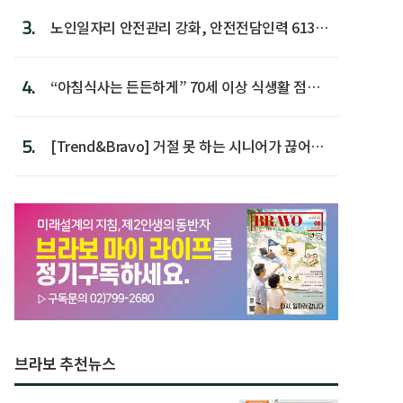
3.
노인일자리 안전관리 강화, 안전전담인력 613명
첫 배치
4.
“아침식사는 든든하게” 70세 이상 식생활 점수
가장 높아
5.
[Trend&Bravo] 거절 못 하는 시니어가 끊어야
할 행동 5
브라보 추천뉴스