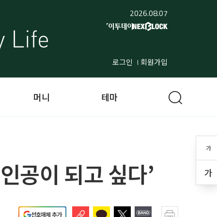
2026.08.07
로그인
회원가입
머니
테마
가
주인공이 되고 싶다’
가
선호매체 추가