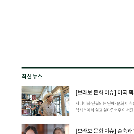
최신 뉴스
[브라보 문화 이슈] 미국 텍
시니어와 연결되는 연예·문화 이슈를,
텍사스에서 살고 싶다.” 배우 이서진
는 미국 텍사스주를 향한 각별한 애
며, ‘은퇴 후 거주지’라는 현실적인
PD가 함께하는 미국 텍사스 방랑기
[브라보 문화 이슈] 손숙과