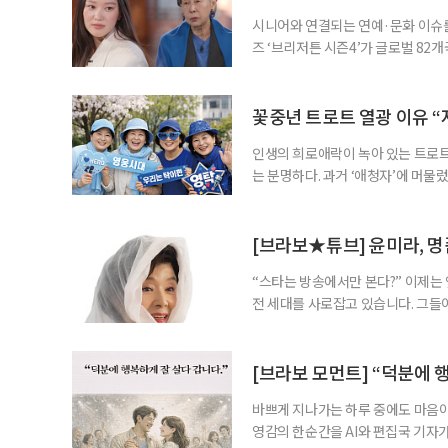
시니어와 연결되는 연예·문화 이슈를
즈 ‘브리저튼 시즌4’가 글로벌 82
다. 주인공은 한국계 호주인 배우 
제가 됐다. 두 사람은 지난 3월 tvN
영국을 배경으로, 귀족 가문 브리저
꽃중년 트로트 열광 이유 “
인생의 희로애락이 녹아 있는 트로트
는 분명하다. 과거 ‘애청자’에 머물
전반에 영향력을 미치고 있다. 공연장
꽃중년. 이들은 왜 지금, 이 나이에
어요. 의사도 놀랄 정도라니까요.” 대
[브라보★튜브] 윤미라, 명
“스타는 방송에서만 본다?” 이제는
전 세대를 사로잡고 있습니다. 그들
스타에게서 영감을 얻어 취미와 배움
프’가 전하는 중년 맞춤 유튜브 길라
이다. 도도하고 새침한 이미지로 오
[브라보 모먼트] “덕분에 
바쁘게 지나가는 하루 중에도 마음이 
영감의 한순간을 AI와 편집국 기자가