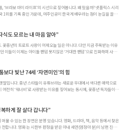
, ‘브라보 마이 라이프’의 시선으로 짚어봅니다. 왜 떴을까? 넷플릭스 시리
개국 1위를 기록 중인 가운데, 여주인공이 한국계 배우라는 점이 눈길을 끌었
하예린이다. 여기에 그가 원로 배우 손숙의 외손녀라는 사실까지 알려지며 화
 ‘유 퀴즈 온 더 블럭’에 함께 출연했다. ‘브리저튼’은 19세기 초 리젠시 시대
튼가 8남매의 사랑과 관계를 그
자식도 모르는 내 마음 알아”
. 꽃중년의 트로트 사랑이 어제오늘 일은 아니다. 다만 지금 주목받는 이유
렀던 이들이 이제는 아이돌 팬덤 못지않은 ‘거대한 팬덤’으로 진화하며 사회
을 채우고, 굿즈를 만들고, 팬카페를 운영하는, 이른바 ‘덕질’의 주체가 된
, 이토록 뜨겁게 트로트에 열광하는 것일까. “임영웅 덕분에 혈액암이 호전됐
전에서 만난 70대 임영웅 팬은 이렇게 말했다. EBS
품보다 빛난 74세 ‘자연미인’의 힘
 옛말입니다. 중년 스타들이 유튜브라는 새로운 무대에서 색다른 매력으로
이 여전히 ‘워너비’로 사랑받는 이유를 짚어보는 동시에, 꽃중년 독자들이
으로 확장할 수 있는 실질적인 팁을 함께 제안합니다. ‘브라보 마이 라이
잡이, 지금 시작합니다. 배우 윤미라의 유튜브 채널 ‘미라클’은 반전의 연속
랫동안 ‘시어머니 역할’로 익숙했던 그이지만, 화면
행복하게 잘 살다 갑니다”
머물 수 있는 한 장면은 분명 있습니다. 영화, 드라마, 책, 음악 등에서 찾은
 전합니다. 영화 는 시한부 판정을 받은 아내 세연(염정아 분)이 남편 진봉