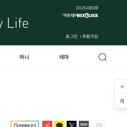
2026.08.08
로그인
회원가입
머니
테마
가
가
선호매체 추가