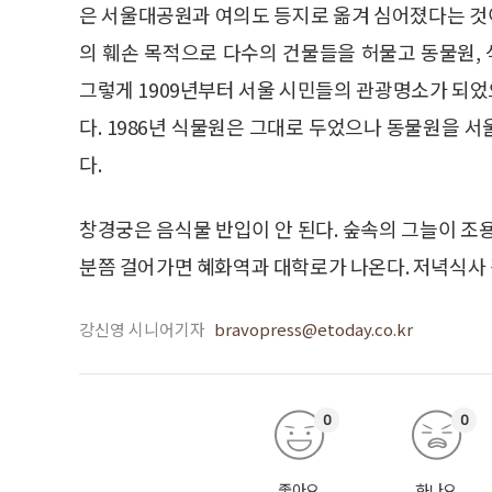
은 서울대공원과 여의도 등지로 옮겨 심어졌다는 것
의 훼손 목적으로 다수의 건물들을 허물고 동물원,
그렇게 1909년부터 서울 시민들의 관광명소가 되
다. 1986년 식물원은 그대로 두었으나 동물원을 
다.
창경궁은 음식물 반입이 안 된다. 숲속의 그늘이 조
분쯤 걸어가면 혜화역과 대학로가 나온다. 저녁식사 겸
강신영 시니어기자
bravopress@etoday.co.kr
0
0
좋아요
화나요