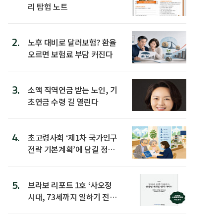
리 탐험 노트
2.
노후 대비로 달러보험? 환율
오르면 보험료 부담 커진다
3.
소액 직역연금 받는 노인, 기
초연금 수령 길 열린다
4.
초고령사회 ‘제1차 국가인구
전략 기본계획’에 담길 정책
은
5.
브라보 리포트 1호 ‘사오정
시대, 73세까지 일하기 전략’
발간