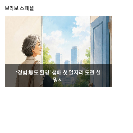
브라보 스페셜
‘경험 無도 환영’ 생애 첫 일자리 도전 설
명서