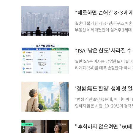
긴급회의를 열고 폭염대응 비상대책
책본부(중대본) 2단계(심각)가 발
“해로하면 손해?” 8·3 세
운영
결혼이 불리한 세금·연금 구조 이혼 
부동산 세제개편안이 실거주 1세대 1
고령 부부에게는 혼인을 유지하는 
세는 개인별로 부과하지만, 1세대 
부가 각자 집 한 채씩을 보유하면 한
“ISA ‘남은 한도’ 사라질 
일반 ISA는 미사용 납입한도 이월 
리계좌(ISA)를 대폭 손질한다. 국
금융 ISA’를 새로 만들고, 일정 
기존 ISA 가입자라면 이번 개편안에
기 때문이다. 지난 3일 발표된 세제
‘경험 無도 환영’ 생애 첫 
“평생 집안일만 했는데, 이 나이에 
험하지 않은 사람, 10~20년의 경
찾고 이력서를 쓰는 일부터 출퇴근, 
보다 부담을 낮춘 진입 경로다. 통계 
경험이 풍부한 고령자는 중요한 국
"후회하지 않으려면" 60세