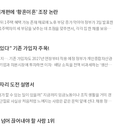
본부를 구성·운영하기로 했다. 이번 조치는 지난 2일 폭염 중앙재난안전대
령된 이후에도 폭염이 전국적으로 확대되고 장기화한 데 따른 것이다. 기존에
제개편에 ‘황혼이혼’ 조장 논란
뒤 1주택 혜택 가능 존재 해로에 노후 부담 증가 막아야 정부가 3일 발표한
주택자의 세 부담을 낮추는 데 초점을 맞추면서, 각각 집 한 채를 보유한
것보다 이혼이 경제적으로 유리해질 수 있다는 분석이 나온다. 종합부동산
1주택 공제와 세액공제 적용 여부는 부부를 하나의 세대로 묶어 판단한다. 부
 세대가 두 채를 가진 것으로 보지만, 실제 이혼해 주거와 생계를 분
수 있다” 기존 가입자 주목!
폐지…. 기존 가입자도 2027년 연장부터 적용 예정 정부가 개인종합자산관
내 기업과 자본시장에 투자하면 이자· 배당 소득을 전액 비과세하는 ‘생산적
소득 이하 청년에게는 납입액의 10%를 소득공제 해주는 방안도 추진한다. 다만
 주목해야 한다. 그동안 사용하지 않고 쌓아둔 ISA 납입한도가 사라질 수 있
개편안이 국회 통과 후 그대로 시행된다면 법 시행 전 본
일자리 도전 설명서
내가 할 수 있는 일이 있을까.” 지금까지 임금노동이나 조직 생활을 거의 경
력 단절로 사실상 처음처럼 느껴지는 사람은 같은 문턱 앞에 선다. 채용 정보를
업무 지시, 동료 관계까지 낯설다. 이들에게 필요한 것은 ‘용기를 내라’는 말
밖에 섞여 있는 ‘첫 취업’, ‘경력 단절’ 생산인구가 줄어드는 상황에서 삶의
가 자원이다. 박경하 한국노인인력개발원 선임연구위
 넘어 끊어내야 할 사람 1위