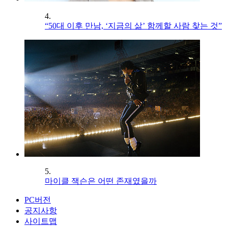
4.
“50대 이후 만남, ‘지금의 삶’ 함께할 사람 찾는 것”
5.
마이클 잭슨은 어떤 존재였을까
PC버전
공지사항
사이트맵