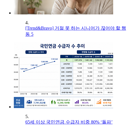
4.
[Trend&Bravo] 거절 못 하는 시니어가 끊어야 할 행
동 5
5.
65세 이상 국민연금 수급자 비중 80% ‘돌파’