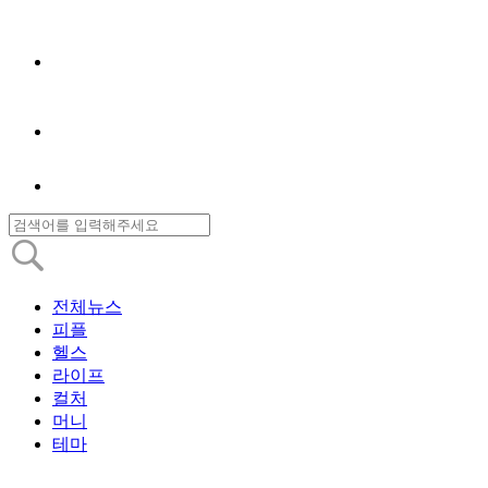
전체뉴스
피플
헬스
라이프
컬처
머니
테마