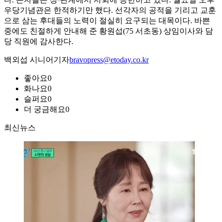
우당기념관은 한적하기만 했다. 선각자의 공적을 기리고 교훈
으로 삼는 후대들의 노력이 절실히 요구되는 대목이다. 바쁜
중에도 친절하게 안내해 준 황원섭(75 서초동) 상임이사와 담
당 직원에 감사한다.
백외섭 시니어기자
bravopress@etoday.co.kr
좋아요
0
화나요
0
슬퍼요
0
더 궁금해요
0
최신뉴스