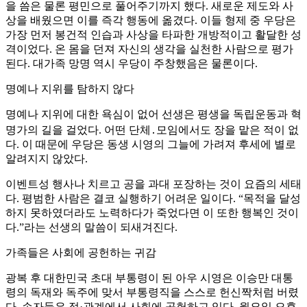
을 씀은 물론 평민으로 풀어주기까지 했다. 새로운 제도와 사
상을 배웠으면 이를 즉각 행동에 옮겼다. 이들 형제 중 우당은
가장 먼저 봉건적 인습과 사상을 타파한 개방적이고 활달한 성
격이었다. 온 몸을 던져 자신의 생각을 실천한 사람으로 평가
된다. 대가족 망명 역시 우당이 주창했음은 물론이다.
명예나 지위를 탐하지 않다
명예나 지위에 대한 욕심이 없어 선생은 평생을 독립운동과 혁
명가의 길을 걸었다. 어떤 단체․모임에서도 장을 맡은 적이 없
다. 이 때문에 우당은 동생 시영의 그늘에 가려져 후세에 별로
알려지지 않았다.
이벤트성 행사나 치르고 공을 과대 포장하는 것이 요즘의 세태
다. 평범한 사람은 결코 실행하기 어려운 일이다. “목적을 달성
하지 못하였더라도 노력하다가 죽었다면 이 또한 행복인 것이
다.”라는 선생의 말씀이 되새겨진다.
가족들은 사회에 공헌하는 귀감
광복 후 대한민국 초대 부통령이 된 아우 시영은 이승만 대통
령의 독재와 독주에 맞서 부통령직을 스스로 헌신짝처럼 버렸
다. 손자들은 정·관계에서 사회에 공헌하고 있다. 월요일 오후