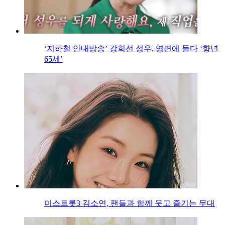
‘지하철 안내방송’ 강희선 성우, 영면에 들다 ‘향년
65세’
미스트롯3 김소연, 팬들과 함께 웃고 즐기는 무대