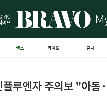
헬스
라이프
컬처
플루엔자 주의보 "아동·