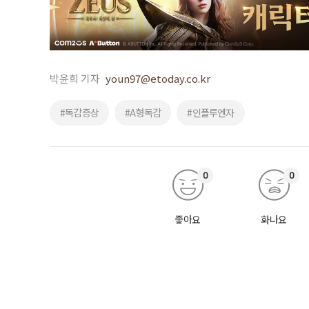
박윤희 기자
youn97@etoday.co.kr
#독감증상
#A형독감
#인플루엔자
0
0
좋아요
화나요