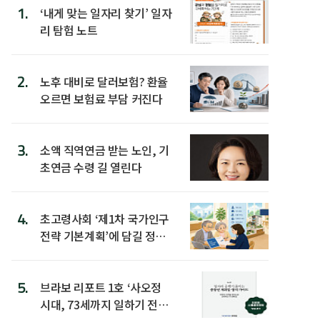
1.
‘내게 맞는 일자리 찾기’ 일자
리 탐험 노트
2.
노후 대비로 달러보험? 환율
오르면 보험료 부담 커진다
3.
소액 직역연금 받는 노인, 기
초연금 수령 길 열린다
4.
초고령사회 ‘제1차 국가인구
전략 기본계획’에 담길 정책
은
5.
브라보 리포트 1호 ‘사오정
시대, 73세까지 일하기 전략’