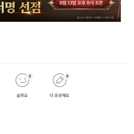
0
0
슬퍼요
더 궁금해요