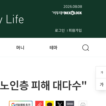
2026.08.08
로그인
회원가입
머니
테마
가
노인층 피해 대다수"
가
선호매체 추가