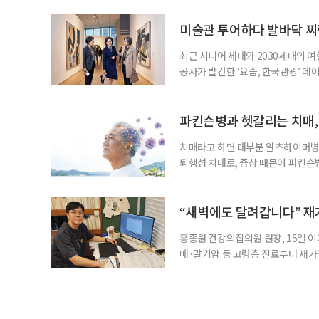
힘’이 느껴집니다. 그런 자녀들을 
어릴 때는 거울 속 모습을 다른 사람
미술관 투어하다 발바닥 찌
최근 시니어 세대와 2030세대의 
공사가 발간한 ‘요즘, 한국관광’ 데
을 찾는 비중이 증가한 것으로 나타났
찾아 휴식과 내면 회복에 집중하는 
보여준다. 일각에선 취업난과 경제적
파킨슨병과 헷갈리는 치매,
치매라고 하면 대부분 알츠하이머병을
퇴행성 치매로, 증상 때문에 파킨슨
질환으로 알려져 관심을 모았다. 7월
대 길병원 신경과 교수와 함께 풀어
야 한다. 루이소체는 알파시뉴클레인(
“새벽에도 달려갑니다” 재
홍종원 건강의집의원 원장, 15일 이
매·말기암 등 고령층 진료부터 재가
말씀드렸어요. 그런데 정말 새벽 3시
로는 조카 내외가 있었어요.” 나이가 
Place·AIP)’에 대한 관심이 커지