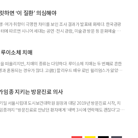
키워내신 어머니가 얼마나 훌륭한 분인지 짐작도 되고요. 사실 우리 모두 아주
으로 인식했습니다. 대개 두 살 무렵이 되면 ‘거울 속의 나’를 알아보지요.
릿하면 ‘이 질환’ 의심해야
여행·여가 취향이 극명한 차이를 보인 조사 결과가 발표돼 화제다. 한국관광
이터에 따르면 시니어 세대는 공연·전시 관람, 미술관 방문 등 문화예술 공간
다. 반면 2030세대는 자연경관 공원이나 사찰 등 비교적 조용한 공간을
경향을 보였다. 이는 세대별로 여행을 통해 얻고자 하는 가치가 달라졌음을
 불확실성 속에 2030세대는 심리적 휴식과 복잡한 생각을 비워내는
 루이소체 치매
 떠올리지만, 치매의 종류는 다양하다. 루이소체 치매는 두 번째로 흔한
병과 혼동되는 경우가 많다. 고(故) 할리우드 배우 로빈 윌리엄스가 앓았던
 22일 ‘세계 뇌의 날’을 맞아 루이소체 치매에 관한 궁금증을 박기형 가천
봤다. 루이소체 치매를 이해하기 위해서는 먼저 ‘루이소체’가 무엇인지 알아
Alpha-synuclein)이라는 단백질이 비정상적으로 응집해 만
가임종 지키는 방문진료 의사
기일 서울시립대 도시보건대학원 원장과 대담 2019년 방문진료 시작, 치
임종까지 “방문진료로 만났던 환자에게 ‘새벽 3시에 연락해도 괜찮다’고
 무렵 연락을 주셨고, 찾아갔을 때는 이미 숨을 거두신 뒤였습니다. 보호자
들어도 자신이 살던 곳에서 계속 살아가는 ‘에이징 인 플레이스(Aging in
고 있다. AIP를 실현하기 위해서는 의료와 돌봄, 주거 등