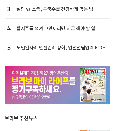
3.
설탕 vs 소금, 콩국수를 건강하게 먹는 법
4.
팔자주름 생겨 고민이라면 지금 해야 할 일
5.
노인일자리 안전관리 강화, 안전전담인력 613명
첫 배치
브라보 추천뉴스