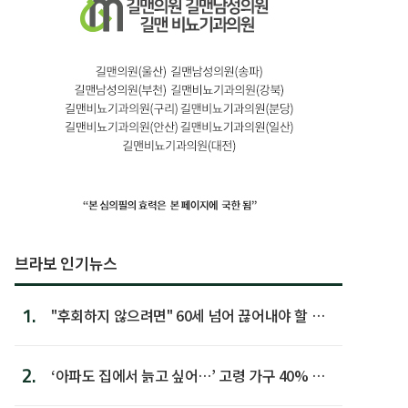
브라보 인기뉴스
1.
"후회하지 않으려면" 60세 넘어 끊어내야 할 사
람 1위
2.
‘아파도 집에서 늙고 싶어…’ 고령 가구 40% 노
후 주택이라 어...