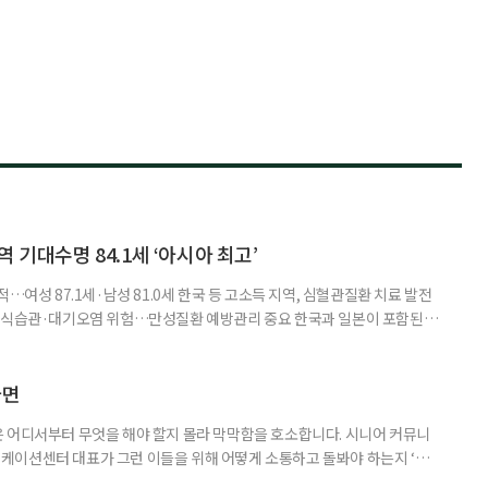
 기대수명 84.1세 ‘아시아 최고’
…여성 87.1세·남성 81.0세 한국 등 고소득 지역, 심혈관질환 치료 발전
한 식습관·대기오염 위험…만성질환 예방관리 중요 한국과 일본이 포함된 아
이 아시아 최고 수준을 기록했다는 분석 결과가 나왔다. 24일 고려대학교
동건 경희대 교수 공동 연구팀은 아시아 34개국의 지난 34년간 보건 지표를
 이번 연구에는 고려대와 경희대를 비롯해 연세대, 워싱턴대 보건계량평
다면
 어디서부터 무엇을 해야 할지 몰라 막막함을 호소합니다. 시니어 커뮤니
케이션센터 대표가 그런 이들을 위해 어떻게 소통하고 돌봐야 하는지 ‘치
니다. 자녀들이 어머니를 돌보기 위해 노력하는 모습을 보니 진정한 ‘가족의