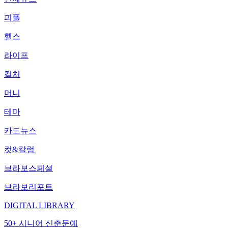
피플
헬스
라이프
컬처
머니
테마
카드뉴스
컷&칼럼
브라보스페셜
브라보리포트
DIGITAL LIBRARY
50+ 시니어 신춘문예