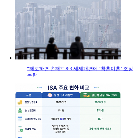
“해로하면 손해?” 8·3 세제개편에 ‘황혼이혼’ 조장
논란