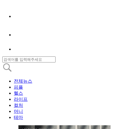
전체뉴스
피플
헬스
라이프
컬처
머니
테마