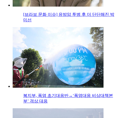
[브라보 문화 이슈] 유방암 투병 후 더 단단해진 박
미선
복지부, 폭염 초기대응반→‘폭염대응 비상대책본
부’ 격상 대응