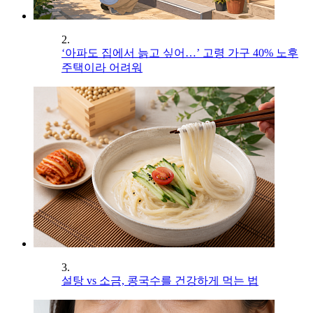
2.
‘아파도 집에서 늙고 싶어…’ 고령 가구 40% 노후
주택이라 어려워
3.
설탕 vs 소금, 콩국수를 건강하게 먹는 법