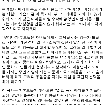
베이비박스에 아기를 맡길 수밖에 없는 겁니다.”
무엇보다 아기를 두고 가는 미혼모 중 60% 이상이 미성년자라
는 사실이 가슴 아픈 이 목사다. 부모의 기대를 저버리지 않기
위해 자기가 낳은 아이를 버릴 수밖에 없었던 어린 미혼모들.
그는 이러한 상황을 만들지 않기 위해서는 부모세대의 노력이
필요하다고 지적했다.
“우리나라 부모들은 자녀들에게 성교육을 하는 경우가 드물
죠. 자신이 가진 성이 얼마나 소중한 것인지 알게 된다면 아이
들도 그러한 행동을 잘 절제할 수 있어요. 그래도 일이 벌어졌
다면 그땐 그들을 보호하고 이야기를 들어줘야죠. 우리 아이들
이잖아요. 하지만 대부분 어른들은 학생이 임신했다고 하면 행
실이 바르지 못하다며 손가락질하죠. 그게 다 우리 사회의 ‘체
면 문화’가 만들어낸 현상이라고 생각해요. 미성년자가 아이
를 가지면 주변 사람의 시선 때문에 수치스러움을 느끼고 숨어
버리게 되죠. 그러다 우울증을 겪거나 자살 등 극단적 선택을
하게 되고요.”
이 목사는 미혼모들이 찾아오면 “열 달 동안 아기를 지키느라
고생 많았다. 훌륭하다”며 칭찬을 아끼지 않는다. 아기와 함께
자살하려고 결심했던 엄마들도 많았지만 다행스럽게도 마음