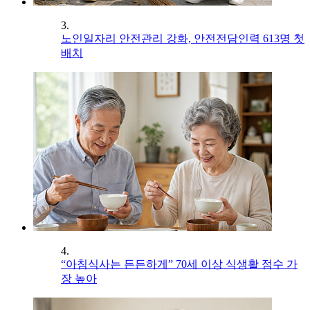
3.
노인일자리 안전관리 강화, 안전전담인력 613명 첫
배치
4.
“아침식사는 든든하게” 70세 이상 식생활 점수 가
장 높아