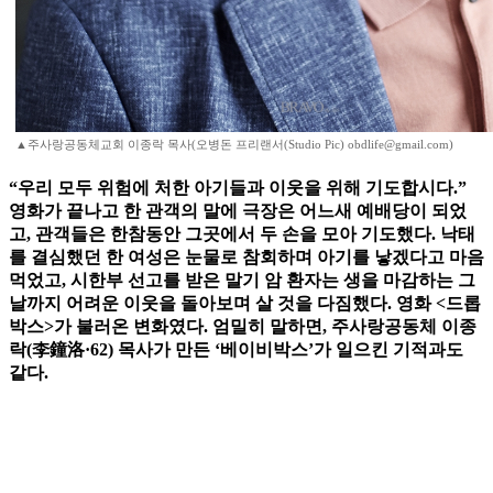
▲주사랑공동체교회 이종락 목사(오병돈 프리랜서(Studio Pic) obdlife@gmail.com)
“우리 모두 위험에 처한 아기들과 이웃을 위해 기도합시다.”
영화가 끝나고 한 관객의 말에 극장은 어느새 예배당이 되었
고, 관객들은 한참동안 그곳에서 두 손을 모아 기도했다. 낙태
를 결심했던 한 여성은 눈물로 참회하며 아기를 낳겠다고 마음
먹었고, 시한부 선고를 받은 말기 암 환자는 생을 마감하는 그
날까지 어려운 이웃을 돌아보며 살 것을 다짐했다. 영화 <드롭
박스>가 불러온 변화였다. 엄밀히 말하면, 주사랑공동체 이종
락(李鐘洛·62) 목사가 만든 ‘베이비박스’가 일으킨 기적과도
같다.