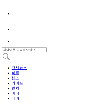
전체뉴스
피플
헬스
라이프
컬처
머니
테마