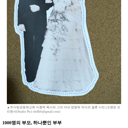
▲주사랑공동체교회 이종락 목사와 그의 아내 정병옥 여사의 결혼 사진.(오병돈 프
리랜서(Studio Pic) obdlife@gmail.com)
1000명의 부모, 하나뿐인 부부