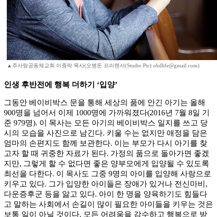
▲주사랑공동체교회 이종락 목사(오병돈 프리랜서(Studio Pic) obdlife@gmail.com)
인생 후반전에 행복 더하기 ‘입양’
그동안 베이비박스 문을 통해 세상의 품에 안긴 아기는 올해
900명을 넘어서 이제 1000명에 가까워졌다(2016년 7월 8일 기
준 979명). 이 목사는 모든 아기의 베이비박스 일지를 쓰고 당
시의 모습을 사진으로 남긴다. 키울 수는 없지만 애정을 담은
엄마의 손편지도 함께 보관한다. 이는 부모가 다시 아기를 찾
고자 할 때 귀중한 자료가 된다. 가정의 품으로 돌아가면 좋겠
지만, 그렇게 할 수 없다면 좋은 양부모에게 입양될 수 있도록
최선을 다한다. 이 목사도 그중 9명의 아이를 입양해 사랑으로
키우고 있다. 그가 입양한 아이들은 장애가 있거나 전신마비,
다운증후군 등을 앓고 있다. 아이 한 명을 양육하기도 힘들다
고 말하는 사회에서 손길이 많이 필요한 아이들을 키우는 것은
보통 일이 아닐 것이다. 모든 어려움을 감수하고 행복으로 받