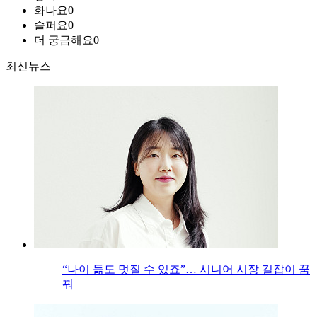
화나요
0
슬퍼요
0
더 궁금해요
0
최신뉴스
“나이 듦도 멋질 수 있죠”… 시니어 시장 길잡이 꿈
꿔