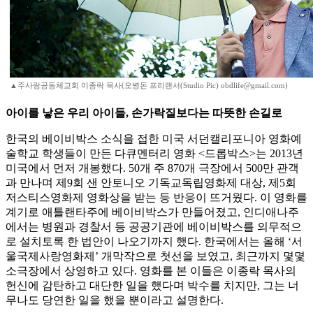
▲주사랑공동체교회 이종락 목사(오병돈 프리랜서(Studio Pic) obdlife@gmail.com)
아이를 낳은 우리 아이들, 손가락질보다는 따뜻한 손길로
한국의 베이비박스 소식을 접한 미국 서던캘리포니아 영화예
술학교 학생들이 만든 다큐멘터리 영화 <드롭박스>는 2013년
미국에서 먼저 개봉했다. 50개 주 870개 극장에서 500만 관객
과 만나며 제9회 샌 안토니오 기독교독립영화제 대상, 제5회
저스티스영화제 영화상을 받는 등 반응이 뜨거웠다. 이 영화를
계기로 애틀랜타주에 베이비박스가 만들어졌고, 인디애나주
에서는 병원과 경찰서 등 공공기관에 베이비박스를 의무적으
로 설치토록 한 법안이 나오기까지 했다. 한국에서는 올해 ‘서
울국제사랑영화제’ 개막작으로 첫선을 보였고, 최근까지 몇몇
소극장에서 상영하고 있다. 영화를 본 이들은 이종락 목사의
헌신에 감탄하고 대단한 일을 했다며 박수를 치지만, 그는 너
무나도 당연한 일을 했을 뿐이라고 설명한다.