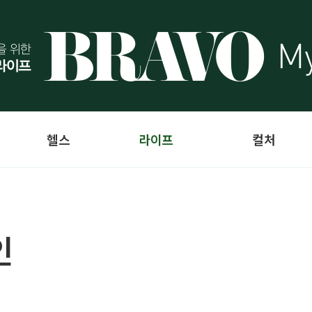
헬스
라이프
컬처
인