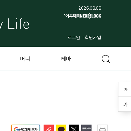
2026.08.08
로그인
회원가입
머니
테마
가
가
선호매체 추가