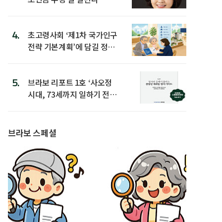
4.
초고령사회 ‘제1차 국가인구
전략 기본계획’에 담길 정책
은
5.
브라보 리포트 1호 ‘사오정
시대, 73세까지 일하기 전략’
발간
브라보 스페셜