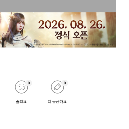
0
0
슬퍼요
더 궁금해요