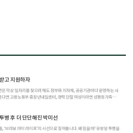
담받고 지원하자
년은 막상 일자리를 찾으려 해도 정부와 지자체, 공공기관마다 운영하는 사
원한다면 고용노동부 중장년내일센터, 경력 단절 여성이라면 성평등가족부
득을 함께 원한다면 보건복지부 노인일자리사업이 출발점이 될 수 있다.
 활용하는 것만으로도 새로운 일을 시작하는 문턱이 훨씬 낮아진다. 취업
 국민취업지원제도 구직활동이 쉽지 않은 사람을 위한 제도다. 개인별 취
 투병 후 더 단단해진 박미선
, ‘브라보 마이 라이프’의 시선으로 짚어봅니다. 왜 떴을까? 유방암 투병을