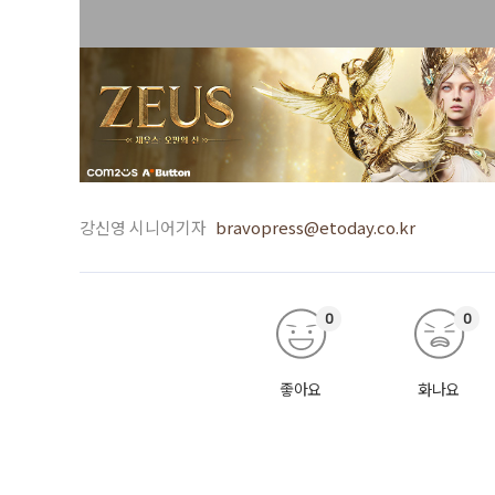
강신영 시니어기자
bravopress@etoday.co.kr
0
0
좋아요
화나요