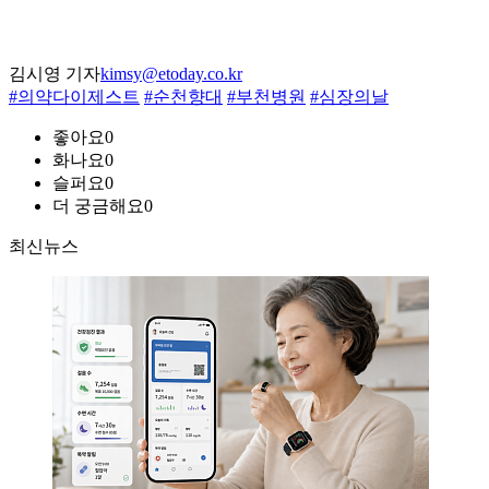
김시영 기자
kimsy@etoday.co.kr
#의약다이제스트
#순천향대
#부천병원
#심장의날
좋아요
0
화나요
0
슬퍼요
0
더 궁금해요
0
최신뉴스