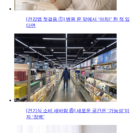
[건강앱 첫걸음 ①] 병원 문 앞에서 ‘아차!’ 한 적 있
다면
[건기식 소비 새바람 ⑥] 새로운 공간은 ‘가능성’이
자 ‘장벽’