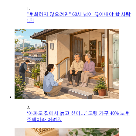
1.
"후회하지 않으려면" 60세 넘어 끊어내야 할 사람
1위
2.
‘아파도 집에서 늙고 싶어…’ 고령 가구 40% 노후
주택이라 어려워