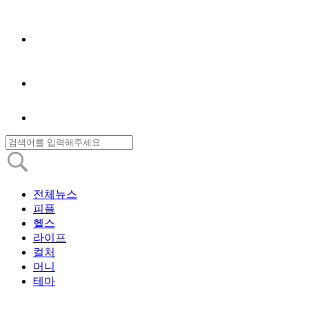
전체뉴스
피플
헬스
라이프
컬처
머니
테마