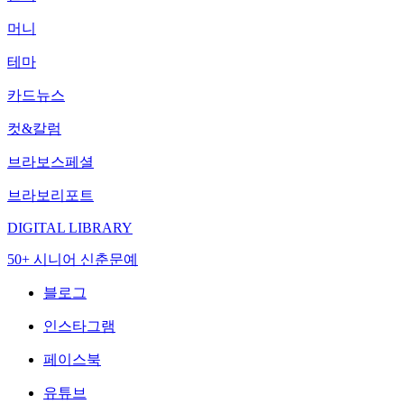
머니
테마
카드뉴스
컷&칼럼
브라보스페셜
브라보리포트
DIGITAL LIBRARY
50+ 시니어 신춘문예
블로그
인스타그램
페이스북
유튜브