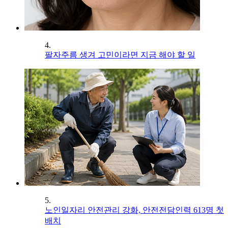
4.
팔자주름 생겨 고민이라면 지금 해야 할 일
5.
노인일자리 안전관리 강화, 안전전담인력 613명 첫
배치