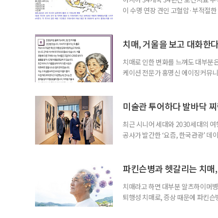
이 수명 연장 견인 고혈압·부적절
시아·태평양 고소득 지역의 기대수명
에 따르면 강지승 고려대 교수와 연
분석한 장기 추적 결과를 발표했다.
치매, 거울을 보고 대화한
치매로 인한 변화를 느껴도 대부분은
케이션 전문가 홍명신 에이징커뮤니
매 케어’에 관한 궁금증을 풀어드립
힘’이 느껴집니다. 그런 자녀들을 
어릴 때는 거울 속 모습을 다른 사람
미술관 투어하다 발바닥 찌
최근 시니어 세대와 2030세대의 
공사가 발간한 ‘요즘, 한국관광’ 데
을 찾는 비중이 증가한 것으로 나타났
찾아 휴식과 내면 회복에 집중하는 
보여준다. 일각에선 취업난과 경제적
파킨슨병과 헷갈리는 치매,
치매라고 하면 대부분 알츠하이머병을
퇴행성 치매로, 증상 때문에 파킨슨
질환으로 알려져 관심을 모았다. 7월