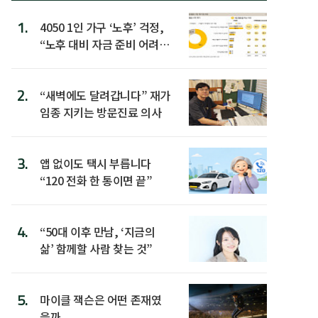
1.
4050 1인 가구 ‘노후’ 걱정,
“노후 대비 자금 준비 어려
워”
2.
“새벽에도 달려갑니다” 재가
임종 지키는 방문진료 의사
3.
앱 없이도 택시 부릅니다
“120 전화 한 통이면 끝”
4.
“50대 이후 만남, ‘지금의
삶’ 함께할 사람 찾는 것”
5.
마이클 잭슨은 어떤 존재였
을까