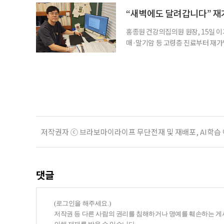
대 길병원 신경과 교수와 함께 풀어
야 한다. 루이소체는 알파시뉴클레인(
“새벽에도 달려갑니다” 재
홍종원 건강의집의원 원장, 15일 이
매·말기암 등 고령층 진료부터 재가
말씀드렸어요. 그런데 정말 새벽 3시
로는 조카 내외가 있었어요.” 나이가 
Place·AIP)’에 대한 관심이 커지
저작권자 ⓒ 브라보마이라이프 무단전재 및 재배포, AI학습
댓글