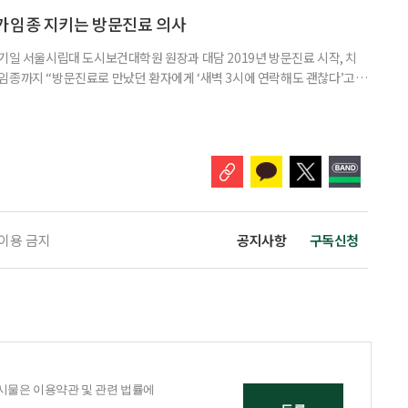
봤다. 루이소체 치매를 이해하기 위해서는 먼저 ‘루이소체’가 무엇인지 알아
Alpha-synuclein)이라는 단백질이 비정상적으로 응집해 만
가임종 지키는 방문진료 의사
기일 서울시립대 도시보건대학원 원장과 대담 2019년 방문진료 시작, 치
임종까지 “방문진료로 만났던 환자에게 ‘새벽 3시에 연락해도 괜찮다’고
 무렵 연락을 주셨고, 찾아갔을 때는 이미 숨을 거두신 뒤였습니다. 보호자
들어도 자신이 살던 곳에서 계속 살아가는 ‘에이징 인 플레이스(Aging in
고 있다. AIP를 실현하기 위해서는 의료와 돌봄, 주거 등
 이용 금지
공지사항
구독신청