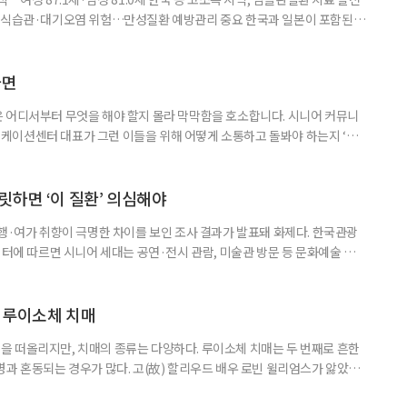
한 식습관·대기오염 위험…만성질환 예방관리 중요 한국과 일본이 포함된 아
이 아시아 최고 수준을 기록했다는 분석 결과가 나왔다. 24일 고려대학교
동건 경희대 교수 공동 연구팀은 아시아 34개국의 지난 34년간 보건 지표를
 이번 연구에는 고려대와 경희대를 비롯해 연세대, 워싱턴대 보건계량평
다면
 어디서부터 무엇을 해야 할지 몰라 막막함을 호소합니다. 시니어 커뮤니
케이션센터 대표가 그런 이들을 위해 어떻게 소통하고 돌봐야 하는지 ‘치
니다. 자녀들이 어머니를 돌보기 위해 노력하는 모습을 보니 진정한 ‘가족의
키워내신 어머니가 얼마나 훌륭한 분인지 짐작도 되고요. 사실 우리 모두 아주
으로 인식했습니다. 대개 두 살 무렵이 되면 ‘거울 속의 나’를 알아보지요.
릿하면 ‘이 질환’ 의심해야
여행·여가 취향이 극명한 차이를 보인 조사 결과가 발표돼 화제다. 한국관광
이터에 따르면 시니어 세대는 공연·전시 관람, 미술관 방문 등 문화예술 공간
다. 반면 2030세대는 자연경관 공원이나 사찰 등 비교적 조용한 공간을
경향을 보였다. 이는 세대별로 여행을 통해 얻고자 하는 가치가 달라졌음을
 불확실성 속에 2030세대는 심리적 휴식과 복잡한 생각을 비워내는
 루이소체 치매
 떠올리지만, 치매의 종류는 다양하다. 루이소체 치매는 두 번째로 흔한
병과 혼동되는 경우가 많다. 고(故) 할리우드 배우 로빈 윌리엄스가 앓았던
 22일 ‘세계 뇌의 날’을 맞아 루이소체 치매에 관한 궁금증을 박기형 가천