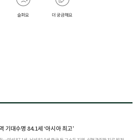
슬퍼요
더 궁금해요
 기대수명 84.1세 ‘아시아 최고’
…여성 87.1세·남성 81.0세 한국 등 고소득 지역, 심혈관질환 치료 발전