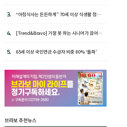
3.
“아침식사는 든든하게” 70세 이상 식생활 점수
가장 높아
4.
[Trend&Bravo] 거절 못 하는 시니어가 끊어야
할 행동 5
5.
65세 이상 국민연금 수급자 비중 80% ‘돌파’
브라보 추천뉴스