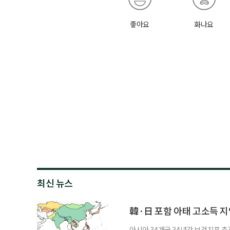
좋아요
화나요
최신 뉴스
韓·日 포함 아태 고소득 지역
아시아 34개국 34년간 보건지표 추적