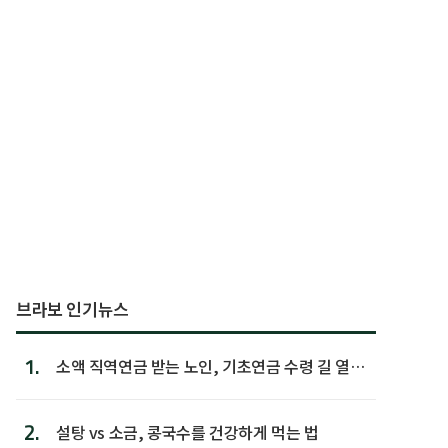
브라보 인기뉴스
1.
소액 직역연금 받는 노인, 기초연금 수령 길 열린
다
2.
설탕 vs 소금, 콩국수를 건강하게 먹는 법