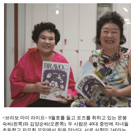
<브라보 마이 라이프> 9월호를 들고 포즈를 취하고 있는 문봉
숙씨(왼쪽)와 김양순씨(오른쪽). 두 사람은 40대 중반에 자녀들
초등학교 자모회 모임에서 처음 만났다. 서로 실향민 2세라는