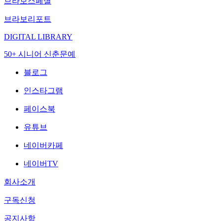
브라보스페셜
브라보리포트
DIGITAL LIBRARY
50+ 시니어 신춘문예
블로그
인스타그램
페이스북
유튜브
네이버카페
네이버TV
회사소개
구독신청
공지사항