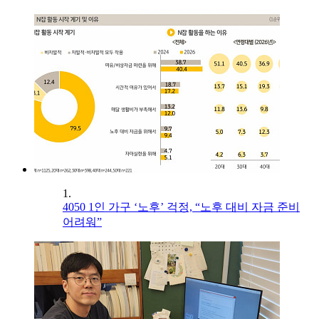
1.
4050 1인 가구 ‘노후’ 걱정, “노후 대비 자금 준비
어려워”