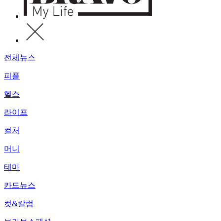
전체뉴스
피플
헬스
라이프
컬처
머니
테마
카드뉴스
컷&칼럼