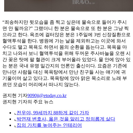
“죄송하지만 뒷모습을 좀 찍고 싶은데 물속으로 들어가 주시
면 안 될까요?” 그랬더니 한 분은 물속으로 또 한 분은 그냥 찍
으라고 한다. 욕조에 걸터앉은 분은 1주일에 3번 신장질환으로
혈액투석을 한다. 병원에 가는 날을 제외하고는 이곳에 와서
수다도 떨고 목욕도 하면서 몸의 순환을 돕는다고. 목욕을 마
치고 나와서 보니 혈액투석을 위해 두꺼운 주사바늘을 오랜 시
간 꽂은 탓에 팔 혈관이 크게 부어올라 있었다. 물 안에 앉아 있
는 분은 국내 유명 일간지의 언론인 출신이다. 요즘은 기존에
만나던 사람들 대신 목욕탕에서 만난 친구들 사는 얘기에 귀
기울이며 살고 있다고. 목욕탕에 앉아 맑은 목소리로 노래 부
르던 모습이 머리에서 떠나지 않는다.
권지현 기자
9090ji@etoday.co.kr
권지현 기자의 주요 뉴스
⌞
전우야, 99세까지 88하게 같이 가자
⌞
박연재 변호사, 옳은 것을 알리고 정의롭게 살다
⌞
집의 가치를 높여주는 인테리어