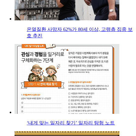
온열질환 사망자 62%가 80세 이상, 고령층 집중 보
호 추진
‘내게 맞는 일자리 찾기’ 일자리 탐험 노트