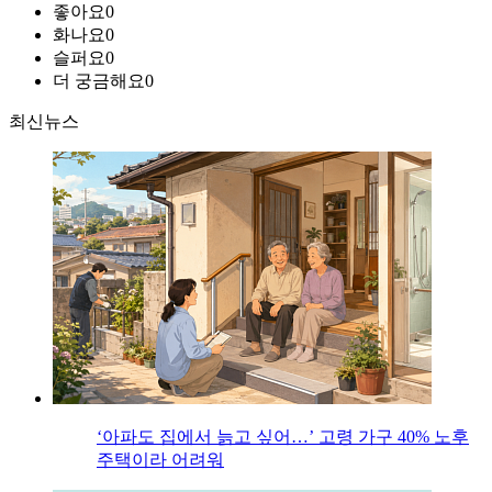
좋아요
0
화나요
0
슬퍼요
0
더 궁금해요
0
최신뉴스
‘아파도 집에서 늙고 싶어…’ 고령 가구 40% 노후
주택이라 어려워