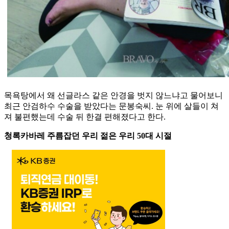
목욕탕에서 왜 선글라스 같은 안경을 벗지 않느냐고 물어보니
최근 안검하수 수술을 받았다는 문봉숙씨. 눈 위에 살들이 쳐
져 불편했는데 수술 뒤 한결 편해졌다고 한다.
청록카바레 주름잡던 우리 젊은 우리 50대 시절