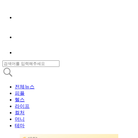
전체뉴스
피플
헬스
라이프
컬처
머니
테마