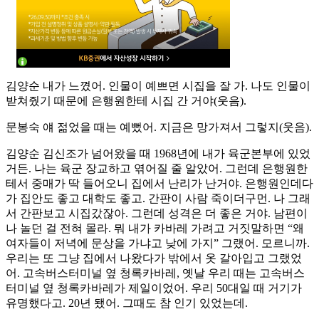
김양순 내가 느꼈어. 인물이 예쁘면 시집을 잘 가. 나도 인물이
받쳐줬기 때문에 은행원한테 시집 간 거야(웃음).
문봉숙 얘 젊었을 때는 예뻤어. 지금은 망가져서 그렇지(웃음).
김양순 김신조가 넘어왔을 때 1968년에 내가 육군본부에 있었
거든. 나는 육군 장교하고 엮어질 줄 알았어. 그런데 은행원한
테서 중매가 딱 들어오니 집에서 난리가 난거야. 은행원인데다
가 집안도 좋고 대학도 좋고. 간판이 사람 죽이더구먼. 나 그래
서 간판보고 시집갔잖아. 그런데 성격은 더 좋은 거야. 남편이
나 놀던 걸 전혀 몰라. 뭐 내가 카바레 가려고 거짓말하면 “왜
여자들이 저녁에 문상을 가냐고 낮에 가지” 그랬어. 모르니까.
우리는 또 그냥 집에서 나왔다가 밖에서 옷 갈아입고 그랬었
어. 고속버스터미널 옆 청록카바레, 옛날 우리 때는 고속버스
터미널 옆 청록카바레가 제일이었어. 우리 50대일 때 거기가
유명했다고. 20년 됐어. 그때도 참 인기 있었는데.