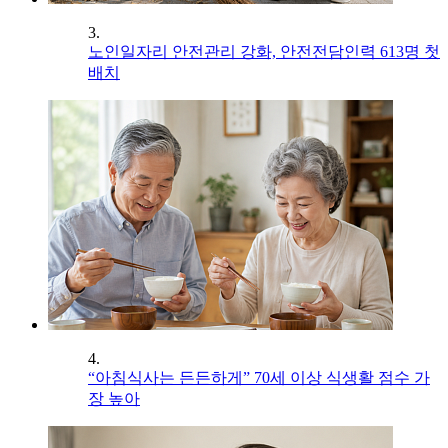
3.
노인일자리 안전관리 강화, 안전전담인력 613명 첫
배치
4.
“아침식사는 든든하게” 70세 이상 식생활 점수 가
장 높아