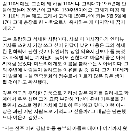
럼 110세예요. 그런데 왜 하필 110세냐. 고려대가 1905년에 만
들어졌는데 2055년이 고려대 150주년이에요. 그해가 마침 제
가 110세 되는 해고. 그래서 고려대 150주년이 되는 5월 5일에
17대 고대 총장을 한 사람으로서 축사하는 게 마지막 내 꿈이
에요.”
그는 호탕하고 섬세한 사람이다. 사실 이 이사장과의 인터뷰
기사를 쓰면서 가장 쓰고 싶어 안달이 났던 내용은 그의 섬세
한 친화력에 관한 것이다. 인터뷰 당일 약속시간보다 좀 늦었
다. 자식뻘 되는 기자인데 늦어도 괜찮다며 마음씨 좋은 아저
씨처럼 웃었다. 며느리에게도 이름을 불러주는 시아버지다. 그
의 주변에 사람들이 몰려드는 이유를 알 것 같다. 그가 110세까
지 발굴에 나설 민족문화의 정수로서 마르지 않은 깊은 샘이
될 것이라고 확신했다.
깊은 연구와 후덕한 인품으로 기라성 같은 제자를 길러내고 학
계에서 우뚝 섰던 그가 요즘 부단히 자신에 관한 기록물을 만
들면서 스스로 정한 가치에 열렬히 투신하고 있다. 이런 이사
장은 과연 어떤 사람으로 기억되고 싶을까? 그 대답은 단순했
으나 여운이 길었다.
“저는 전주 이씨 경남 하동 농부의 아들로 태어나 여기까지 왔