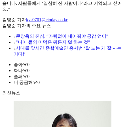
습니다. 사람들에게 ‘열심히 산 사람이다’라고 기억되고 싶어
요.”
김영순 기자
kys0701@etoday.co.kr
김영순 기자의 주요 뉴스
⌞
문장옥의 진심, “가림없이 내어줘야 공감 얻어”
⌞
"나이 듦의 미덕은 뭐든지 덜 하는 것"
⌞
시대를 앞서간 종합예술인 홍서범 ‘잘 노는 게 잘 사는
거다!’
좋아요
0
화나요
0
슬퍼요
0
더 궁금해요
0
최신뉴스