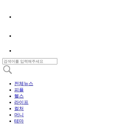
전체뉴스
피플
헬스
라이프
컬처
머니
테마