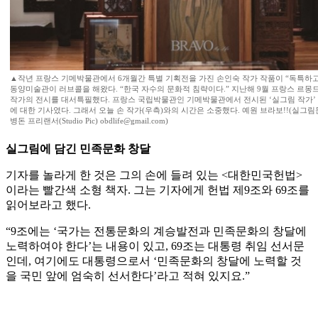
▲작년 프랑스 기메박물관에서 6개월간 특별 기획전을 가진 손인숙 작가 작품이 “독특하
동양미술관이 러브콜을 해왔다. “한국 자수의 문화적 침략이다.” 지난해 9월 프랑스 르몽
작가의 전시를 대서특필했다. 프랑스 국립박물관인 기메박물관에서 전시된 ‘실그림 작가’
에 대한 기사였다. 그래서 오늘 손 작가(우측)와의 시간은 소중했다. 예원 브라보!!(실그
병돈 프리랜서(Studio Pic) obdlife@gmail.com)
실그림에 담긴 민족문화 창달
기자를 놀라게 한 것은 그의 손에 들려 있는 <대한민국헌법>
이라는 빨간색 소형 책자. 그는 기자에게 헌법 제9조와 69조를
읽어보라고 했다.
“9조에는 ‘국가는 전통문화의 계승발전과 민족문화의 창달에
노력하여야 한다’는 내용이 있고, 69조는 대통령 취임 선서문
인데, 여기에도 대통령으로서 ‘민족문화의 창달에 노력할 것
을 국민 앞에 엄숙히 선서한다’라고 적혀 있지요.”