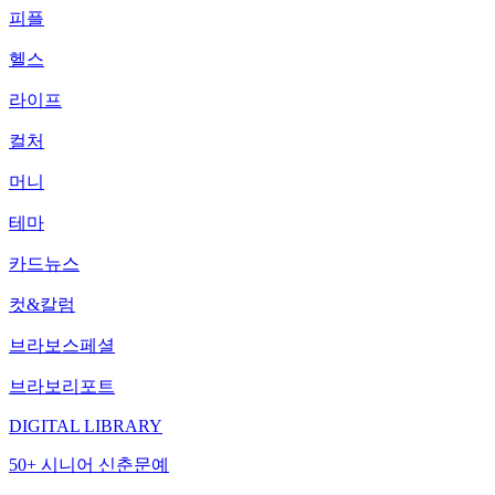
피플
헬스
라이프
컬처
머니
테마
카드뉴스
컷&칼럼
브라보스페셜
브라보리포트
DIGITAL LIBRARY
50+ 시니어 신춘문예