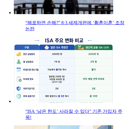
“해로하면 손해?” 8·3 세제개편에 ‘황혼이혼’ 조장
논란
“ISA ‘남은 한도’ 사라질 수 있다” 기존 가입자 주
목!