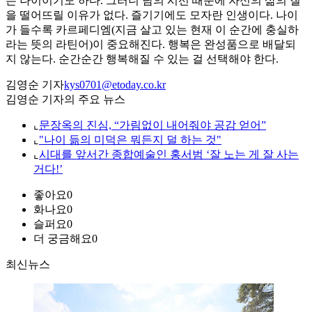
는 나이이기도 하다. 그러니 남의 시선 때문에 자신의 삶의 질
을 떨어뜨릴 이유가 없다. 즐기기에도 모자란 인생이다. 나이
가 들수록 카르페디엠(지금 살고 있는 현재 이 순간에 충실하
라는 뜻의 라틴어)이 중요해진다. 행복은 완성품으로 배달되
지 않는다. 순간순간 행복해질 수 있는 걸 선택해야 한다.
김영순 기자
kys0701@etoday.co.kr
김영순 기자의 주요 뉴스
⌞
문장옥의 진심, “가림없이 내어줘야 공감 얻어”
⌞
"나이 듦의 미덕은 뭐든지 덜 하는 것"
⌞
시대를 앞서간 종합예술인 홍서범 ‘잘 노는 게 잘 사는
거다!’
좋아요
0
화나요
0
슬퍼요
0
더 궁금해요
0
최신뉴스