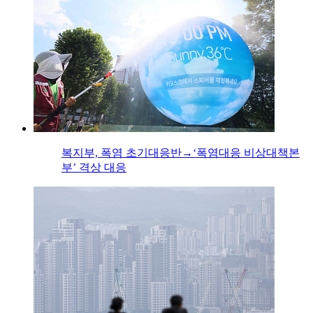
복지부, 폭염 초기대응반→‘폭염대응 비상대책본
부’ 격상 대응