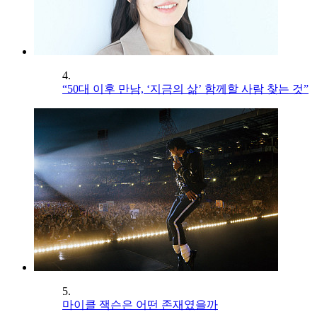
4.
“50대 이후 만남, ‘지금의 삶’ 함께할 사람 찾는 것”
5.
마이클 잭슨은 어떤 존재였을까