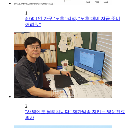
1.
4050 1인 가구 ‘노후’ 걱정, “노후 대비 자금 준비
어려워”
2.
“새벽에도 달려갑니다” 재가임종 지키는 방문진료
의사