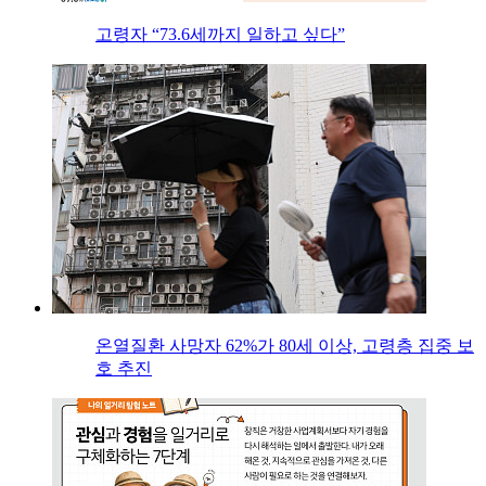
고령자 “73.6세까지 일하고 싶다”
온열질환 사망자 62%가 80세 이상, 고령층 집중 보
호 추진