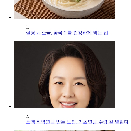
1.
설탕 vs 소금, 콩국수를 건강하게 먹는 법
2.
소액 직역연금 받는 노인, 기초연금 수령 길 열린다