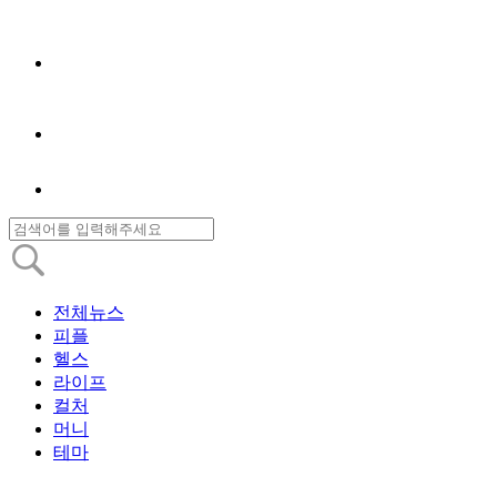
전체뉴스
피플
헬스
라이프
컬처
머니
테마