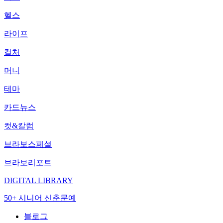
헬스
라이프
컬처
머니
테마
카드뉴스
컷&칼럼
브라보스페셜
브라보리포트
DIGITAL LIBRARY
50+ 시니어 신춘문예
블로그