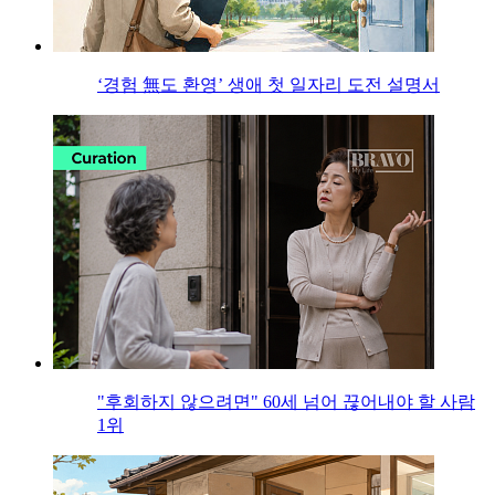
‘경험 無도 환영’ 생애 첫 일자리 도전 설명서
"후회하지 않으려면" 60세 넘어 끊어내야 할 사람
1위