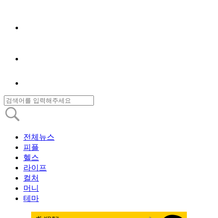
전체뉴스
피플
헬스
라이프
컬처
머니
테마