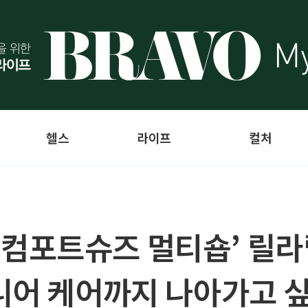
헬스
라이프
컬처
능성 컴포트슈즈 멀티숍’ 릴
니어 케어까지 나아가고 