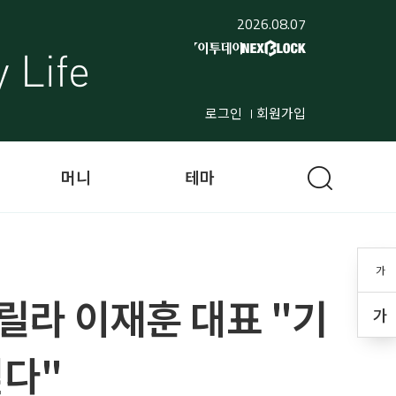
2026.08.07
로그인
회원가입
머니
테마
가
라릴라 이재훈 대표 "기
가
싶다"